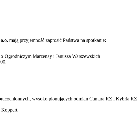
o.o.
mają przyjemność zaprosić Państwa na spotkanie:
lno-Ogrodniczym Marzenay i Janusza Warszewskich
.00.
j pracochłonnych, wysoko plonujących odmian Cantara RZ i Kybria R
 Koppert.