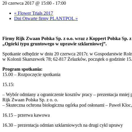
20 czerwca 2017 @ 15:00
-
17:00
«
Flower Trials 2017
Dni Otwarte firmy PLANTPOL
»
Firmy Rijk Zwaan Polska Sp. z o.o. wraz z Koppert Polska Sp. z 
„Ogórki typu gruntowego w uprawie szklarniowej”.
Spotkanie odbędzie w dniu 20 czerwca 2017r. w Gospodarstwie Ro
w Kolonii Skarszewek 78; 62-817 Żelazków, początek o godzinie 15
Program spotkania:
15.00 – Rozpoczęcie spotkania
15.15:
– Wybór odmiany a ograniczenie kosztów pracy – prezentacja mnie
Rijk Zwaan Polska Sp. z o. o.
– Skuteczna ochrona biologiczna ogórka pod osłonami – Paweł Kloc,
16.15 – przerwa kawowa
16.30 – prezentacja odmian szklarniowych na drugi cykl uprawy