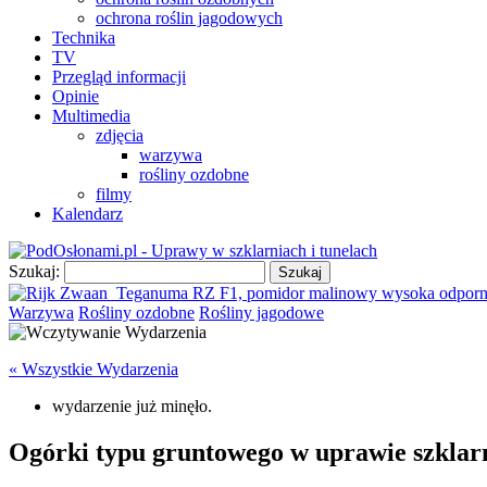
ochrona roślin jagodowych
Technika
TV
Przegląd informacji
Opinie
Multimedia
zdjęcia
warzywa
rośliny ozdobne
filmy
Kalendarz
Szukaj:
Warzywa
Rośliny ozdobne
Rośliny jagodowe
« Wszystkie Wydarzenia
wydarzenie już minęło.
Ogórki typu gruntowego w uprawie szklar