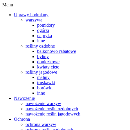
Menu
Uprawy i odmiany
warzywa
pomidory
ogórki
papryka
inne
rośliny ozdobne
balkonowo-rabatowe
byliny
doniczkowe
kwiaty cięte
rośliny jagodowe
maliny
truskawki
borówki
inne
Nawożenie
nawożenie warzyw
nawożenie roślin ozdobnych
nawożenie roślin jagodowych
Ochrona
ochrona warzyw
ochrona roślin ozdobnych