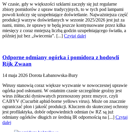
W czasie, gdy w większości szklarni zaczęły się już regularne
zbiory pomidorów z upraw tradycyjnych, to w tych pod lampami
powoli kończy się uzupełniające doświetlanie. Najważniejsza część
produkcji warzyw doświetlanych w sezonie 2025/2026 jest już za
nami, mimo, że uprawy te będą jeszcze kontynuowane przez kilka
miesięcy z coraz mniejszą liczbą godzin uzupełniającego światła, a
później już bez „świecenia”. [...]
Czytaj dalej
Odporne odmiany ogórka i pomidora z hodowli
Rijk Zwaan
14 maja 2026
Dorota Łabanowska-Bury
Wirusy stanowią coraz większe wyzwanie w nowoczesnej uprawie
ogórka pod osłonami. W ostatnim czasie szczególnie groźny jest
wirus żółtaczki dyniowatych przenoszony przez mszyce, czyli
CABYV (Cucurbit aphid-borne yellows virus). Może on znacznie
ograniczać plon i jakość produkcji. Kluczem do skutecznej ochrony
jest profilaktyka, dobór odpowiednich odmian (w RZ są już
odmiany ogórków długich ze średnią IR odpornością na [...]
Czytaj
dalej