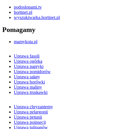
podoslonami.tv
hortinet.pl
wyszukiwarka.hortinet.pl
Pomagamy
mamykota.pl
Uprawa fasoli
Uprawa ogórka
Uprawa papryki
Uprawa pomidorów
Uprawa sałaty
Uprawa borówki
Uprawa maliny
Uprawa truskawki
Uprawa chryzantemy
Uprawa pelargonii
Uprawa petunii
Uprawa poinsecji
Uprawa tulipanów