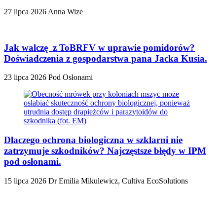
27 lipca 2026
Anna Wize
Jak walczę z ToBRFV w uprawie pomidorów?
Doświadczenia z gospodarstwa pana Jacka Kusia.
23 lipca 2026
Pod Osłonami
Dlaczego ochrona biologiczna w szklarni nie
zatrzymuje szkodników? Najczęstsze błędy w IPM
pod osłonami.
15 lipca 2026
Dr Emilia Mikulewicz, Cultiva EcoSolutions