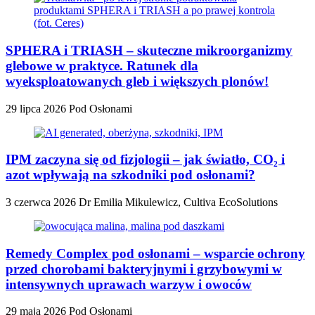
SPHERA i TRIASH – skuteczne mikroorganizmy
glebowe w praktyce. Ratunek dla
wyeksploatowanych gleb i większych plonów!
29 lipca 2026
Pod Osłonami
IPM zaczyna się od fizjologii – jak światło, CO₂ i
azot wpływają na szkodniki pod osłonami?
3 czerwca 2026
Dr Emilia Mikulewicz, Cultiva EcoSolutions
Remedy Complex pod osłonami – wsparcie ochrony
przed chorobami bakteryjnymi i grzybowymi w
intensywnych uprawach warzyw i owoców
29 maja 2026
Pod Osłonami