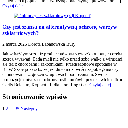
na ten temat poprosiłam niezależną doradczynię uprawową dr [...]
Czytaj dalej
Czy jest szansa na alternatywną ochronę warzyw
szklarniowych?
2 marca 2026
Dorota Łabanowska-Bury
Jak w każdym sezonie producentów warzyw szklarniowych czeka
szereg wyzwań. Będą mieli nie tylko przed sobą walkę z wirusami,
ale też z chorobami i szkodnikami. Przedsezonowe spotkanie w
KTW Szałe pokazało, że jest dużo możliwości zapobiegania czy
eliminowania zagrożeń w uprawach pod osłonami. Swoje
propozycje dotyczące ochrony roślin omówili przedstawiciele firm
Certis Belchim, Koppert i Lidia Horti Logistics.
Czytaj dalej
Stronicowanie wpisów
1
2
…
35
Następny