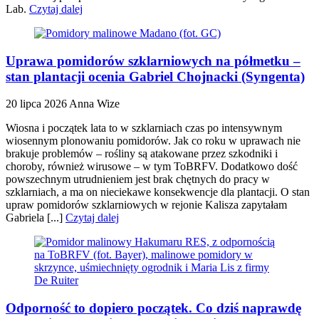
Lab.
Czytaj dalej
Uprawa pomidorów szklarniowych na półmetku –
stan plantacji ocenia Gabriel Chojnacki (Syngenta)
20 lipca 2026
Anna Wize
Wiosna i początek lata to w szklarniach czas po intensywnym
wiosennym plonowaniu pomidorów. Jak co roku w uprawach nie
brakuje problemów – rośliny są atakowane przez szkodniki i
choroby, również wirusowe – w tym ToBRFV. Dodatkowo dość
powszechnym utrudnieniem jest brak chętnych do pracy w
szklarniach, a ma on nieciekawe konsekwencje dla plantacji. O stan
upraw pomidorów szklarniowych w rejonie Kalisza zapytałam
Gabriela [...]
Czytaj dalej
Odporność to dopiero początek. Co dziś naprawdę