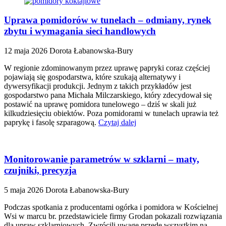
Uprawa pomidorów w tunelach – odmiany, rynek
zbytu i wymagania sieci handlowych
12 maja 2026
Dorota Łabanowska-Bury
W regionie zdominowanym przez uprawę papryki coraz częściej
pojawiają się gospodarstwa, które szukają alternatywy i
dywersyfikacji produkcji. Jednym z takich przykładów jest
gospodarstwo pana Michała Milczarskiego, który zdecydował się
postawić na uprawę pomidora tunelowego – dziś w skali już
kilkudziesięciu obiektów. Poza pomidorami w tunelach uprawia też
paprykę i fasolę szparagową.
Czytaj dalej
Monitorowanie parametrów w szklarni – maty,
czujniki, precyzja
5 maja 2026
Dorota Łabanowska-Bury
Podczas spotkania z producentami ogórka i pomidora w Kościelnej
Wsi w marcu br. przedstawiciele firmy Grodan pokazali rozwiązania
dla upraw szklarniowych. Zwrócili uwagę przede wszystkim na