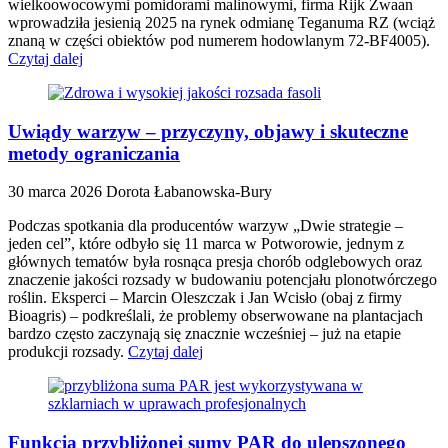
wielkoowocowymi pomidorami malinowymi, firma Rijk Zwaan
wprowadziła jesienią 2025 na rynek odmianę Teganuma RZ (wciąż
znaną w części obiektów pod numerem hodowlanym 72-BF4005).
Czytaj dalej
Uwiądy warzyw – przyczyny, objawy i skuteczne
metody ograniczania
30 marca 2026
Dorota Łabanowska-Bury
Podczas spotkania dla producentów warzyw „Dwie strategie –
jeden cel”, które odbyło się 11 marca w Potworowie, jednym z
głównych tematów była rosnąca presja chorób odglebowych oraz
znaczenie jakości rozsady w budowaniu potencjału plonotwórczego
roślin. Eksperci – Marcin Oleszczak i Jan Wcisło (obaj z firmy
Bioagris) – podkreślali, że problemy obserwowane na plantacjach
bardzo często zaczynają się znacznie wcześniej – już na etapie
produkcji rozsady.
Czytaj dalej
Funkcja przybliżonej sumy PAR do ulepszonego