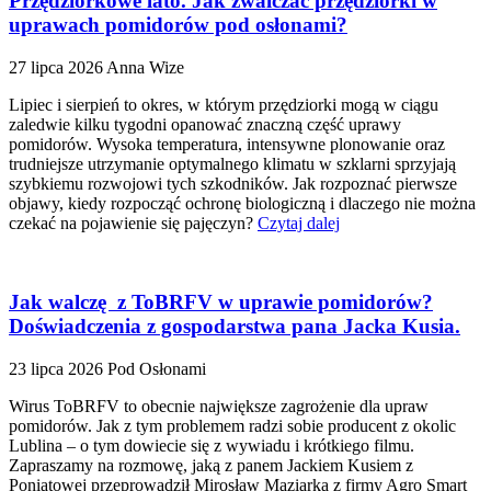
Przędziorkowe lato. Jak zwalczać przędziorki w
uprawach pomidorów pod osłonami?
27 lipca 2026
Anna Wize
Lipiec i sierpień to okres, w którym przędziorki mogą w ciągu
zaledwie kilku tygodni opanować znaczną część uprawy
pomidorów. Wysoka temperatura, intensywne plonowanie oraz
trudniejsze utrzymanie optymalnego klimatu w szklarni sprzyjają
szybkiemu rozwojowi tych szkodników. Jak rozpoznać pierwsze
objawy, kiedy rozpocząć ochronę biologiczną i dlaczego nie można
czekać na pojawienie się pajęczyn?
Czytaj dalej
Jak walczę z ToBRFV w uprawie pomidorów?
Doświadczenia z gospodarstwa pana Jacka Kusia.
23 lipca 2026
Pod Osłonami
Wirus ToBRFV to obecnie największe zagrożenie dla upraw
pomidorów. Jak z tym problemem radzi sobie producent z okolic
Lublina – o tym dowiecie się z wywiadu i krótkiego filmu.
Zapraszamy na rozmowę, jaką z panem Jackiem Kusiem z
Poniatowej przeprowadził Mirosław Maziarka z firmy Agro Smart