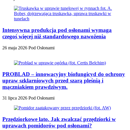
Intensywna produkcja pod osłonami wymaga
czegoś więcej niż standardowego nawożenia
26 maja 2026
Pod Osłonami
PROBLAD – innowacyjny biofungicyd do ochrony
upraw szklarniowych przed szarą pleśnią i
mączniakiem prawdziwym.
31 lipca 2026
Pod Osłonami
Przędziorkowe lato. Jak zwalczać przędziorki w
uprawach pomidorów pod osłonami?