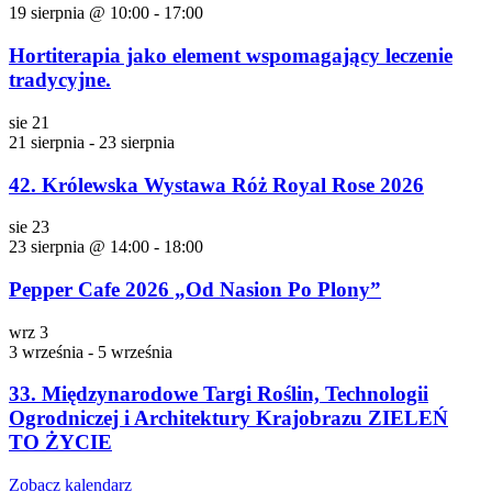
19 sierpnia @ 10:00
-
17:00
Hortiterapia jako element wspomagający leczenie
tradycyjne.
sie
21
21 sierpnia
-
23 sierpnia
42. Królewska Wystawa Róż Royal Rose 2026
sie
23
23 sierpnia @ 14:00
-
18:00
Pepper Cafe 2026 „Od Nasion Po Plony”
wrz
3
3 września
-
5 września
33. Międzynarodowe Targi Roślin, Technologii
Ogrodniczej i Architektury Krajobrazu ZIELEŃ
TO ŻYCIE
Zobacz kalendarz