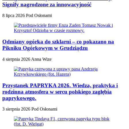
Signify nagrodzone za innowacyjność
8 lipca 2026
Pod Osłonami
Odmiany ogórka do szklarni – co pokazano na
Pikniku Ogórkowym w Grudziądzu
4 sierpnia 2026
Anna Wize
Przystanek PAPRYKA 2026. Wiedza, praktyka i
rodzinna atmosfera w sercu polskiego zagłębia
paprykowego.
3 sierpnia 2026
Pod Osłonami