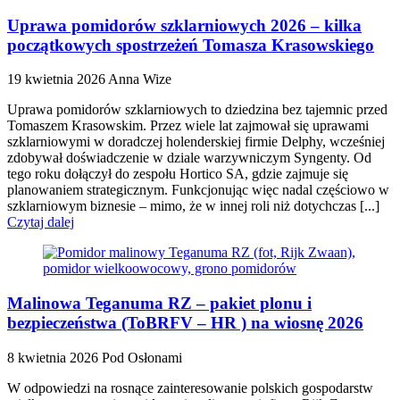
Uprawa pomidorów szklarniowych 2026 – kilka
początkowych spostrzeżeń Tomasza Krasowskiego
19 kwietnia 2026
Anna Wize
Uprawa pomidorów szklarniowych to dziedzina bez tajemnic przed
Tomaszem Krasowskim. Przez wiele lat zajmował się uprawami
szklarniowymi w doradczej holenderskiej firmie Delphy, wcześniej
zdobywał doświadczenie w dziale warzywniczym Syngenty. Od
tego roku dołączył do zespołu Hortico SA, gdzie zajmuje się
planowaniem strategicznym. Funkcjonując więc nadal częściowo w
szklarniowym biznesie – mimo, że w innej roli niż dotychczas [...]
Czytaj dalej
Malinowa Teganuma RZ – pakiet plonu i
bezpieczeństwa (ToBRFV – HR ) na wiosnę 2026
8 kwietnia 2026
Pod Osłonami
W odpowiedzi na rosnące zainteresowanie polskich gospodarstw