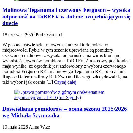
Malinowa Teganuma i czerwony Ferguson – wysoka
odporność na ToBRFV w dobrze uzupełniającym się
duecie
18 czerwca 2026
Pod Osłonami
W gospodarstwie szklarniowym Janusza Durkiewicza w
miejscowości Rybie w tym sezonie uprawiane są pomidory
czerwone i malinowe z wysoką odpornością na wirus brunatnej
wyboistości owoców pomidora – ToBRFV. Z rozmowy pod koniec
maja wynika, że ogrodnik jest zadowolony z wyboru czerwonego
pomidora Ferguson RZ i malinowego Teganuma RZ – oba z linii
Rugose Defense z firmy Rijk Zwaan. Dlaczego zdecydował się na
taki wybór i jak ocenia [...]
Czytaj dalej
Doświetlanie pomidorów – ocena sezonu 2025/2026
wg Michała Szymczaka
19 maja 2026
Anna Wize