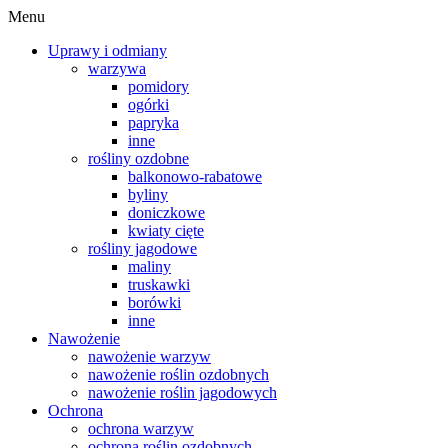
Menu
Uprawy i odmiany
warzywa
pomidory
ogórki
papryka
inne
rośliny ozdobne
balkonowo-rabatowe
byliny
doniczkowe
kwiaty cięte
rośliny jagodowe
maliny
truskawki
borówki
inne
Nawożenie
nawożenie warzyw
nawożenie roślin ozdobnych
nawożenie roślin jagodowych
Ochrona
ochrona warzyw
ochrona roślin ozdobnych