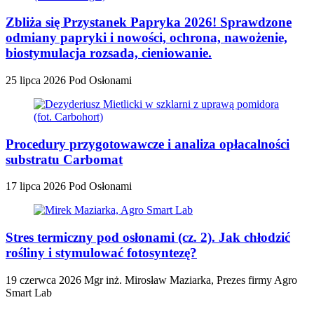
Zbliża się Przystanek Papryka 2026! Sprawdzone
odmiany papryki i nowości, ochrona, nawożenie,
biostymulacja rozsada, cieniowanie.
25 lipca 2026
Pod Osłonami
Procedury przygotowawcze i analiza opłacalności
substratu Carbomat
17 lipca 2026
Pod Osłonami
Stres termiczny pod osłonami (cz. 2). Jak chłodzić
rośliny i stymulować fotosyntezę?
19 czerwca 2026
Mgr inż. Mirosław Maziarka, Prezes firmy Agro
Smart Lab