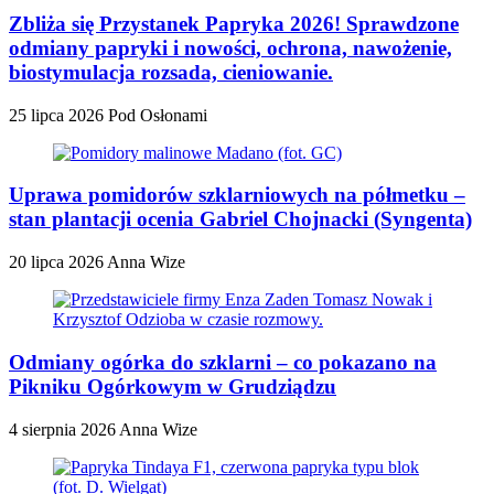
Zbliża się Przystanek Papryka 2026! Sprawdzone
odmiany papryki i nowości, ochrona, nawożenie,
biostymulacja rozsada, cieniowanie.
25 lipca 2026
Pod Osłonami
Uprawa pomidorów szklarniowych na półmetku –
stan plantacji ocenia Gabriel Chojnacki (Syngenta)
20 lipca 2026
Anna Wize
Odmiany ogórka do szklarni – co pokazano na
Pikniku Ogórkowym w Grudziądzu
4 sierpnia 2026
Anna Wize