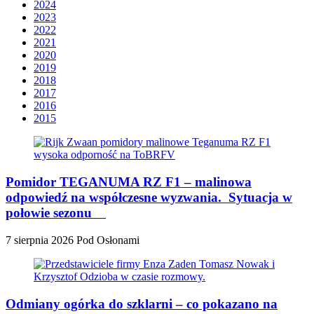
2024
2023
2022
2021
2020
2019
2018
2017
2016
2015
Pomidor TEGANUMA RZ F1 – malinowa
odpowiedź na współczesne wyzwania. Sytuacja w
połowie sezonu
7 sierpnia 2026
Pod Osłonami
Odmiany ogórka do szklarni – co pokazano na