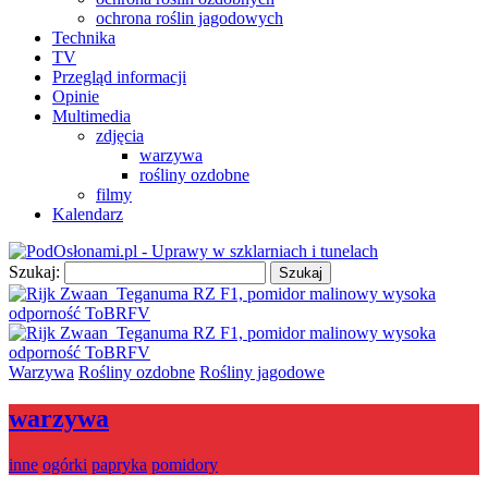
ochrona roślin jagodowych
Technika
TV
Przegląd informacji
Opinie
Multimedia
zdjęcia
warzywa
rośliny ozdobne
filmy
Kalendarz
Szukaj:
Warzywa
Rośliny ozdobne
Rośliny jagodowe
warzywa
inne
ogórki
papryka
pomidory