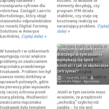
zaprawy nasienne i
korzeni. To właśnie te
rozwiązania cyfrowe dla
elementy decydują, czy
rolnictwa. Zastąpił Laercio
program IPM działa
Bortoliniego, który objął
stabilnie, czy staje się
Mączniak prawdziwy
stanowisko odpowiedzialne
kosztowną reakcją na
truskawki – wyzwanie
za rozwój Digital Farming
narastający problem.
Czytaj
sezonu
Solutions w Ameryce
dalej
Łacińskiej.
Czytaj dalej
18 maja 2026
Dorota
Łabanowska-Bury
Przędziorki w tunelach –
W tunelach i w szklarniach
dlaczego w tym sezonie
występują coraz większe
wymykają się spod
problemy ze zwalczaniem
kontroli i jak je skutecznie
mączniaka prawdziwego
zatrzymać?
truskawek. Problem ten był
zawsze mniej dotkliwy w
17 kwietnia 2026
uprawach polowych, gdzie
Agnieszka Bober - Agrosimex
na pierwszy plan wysuwała
się raczej ochrona przed
Jeżeli w tym sezonie masz
szarą pleśnią. Możliwości
wrażenie, że przędziorki
zwalczania mączniaka
„wchodzą” szybciej niż
truskawek były tematem
zwykle – to nie jest