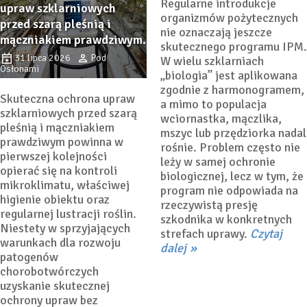
Regularne introdukcje
upraw szklarniowych
organizmów pożytecznych
przed szarą pleśnią i
nie oznaczają jeszcze
mączniakiem prawdziwym.
skutecznego programu IPM.
31 lipca 2026
Pod
W wielu szklarniach
Osłonami
„biologia” jest aplikowana
zgodnie z harmonogramem,
Skuteczna ochrona upraw
a mimo to populacja
szklarniowych przed szarą
wciornastka, mączlika,
pleśnią i mączniakiem
mszyc lub przędziorka nadal
prawdziwym powinna w
rośnie. Problem często nie
pierwszej kolejności
leży w samej ochronie
opierać się na kontroli
biologicznej, lecz w tym, że
mikroklimatu, właściwej
program nie odpowiada na
higienie obiektu oraz
rzeczywistą presję
regularnej lustracji roślin.
szkodnika w konkretnych
Niestety w sprzyjających
strefach uprawy.
Czytaj
warunkach dla rozwoju
dalej
patogenów
chorobotwórczych
uzyskanie skutecznej
ochrony upraw bez