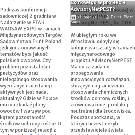
Co nowego w projekcie
AdvisoryNetPEST?
Podczas konferencji
sadowniczej 2 grudnia w
9 lutego 2026
Dr inż. Piotr
Nadarzynie w PTAK
Bucki
WARSAW EXPO w ramach
Międzynarodowych Targów
W ubiegłym roku we
Sadownictwa Fruit Poland
Wrocławiu odbyły się
jednym z omawianych
kolejne warsztaty w ramach
tematów była jakość
międzynarodowego
polskich owoców. Czy
projektu AdvisoryNetPEST.
problem pozostałości
Ma on za zadanie
pestycydów oraz
propagowanie
nielegalnego stosowania
innowacyjnych rozwiązań,
wycofanych substancji
służących ograniczeniu
aktywnych jest nadal
stosowania chemicznych
aktualny? Gdzie w Polsce
środków ochrony roślin, i
można zbadać plony
zrównoważonej produkcji
owoców i warzyw pod
neutralnej dla środowiska.
kątem pozostałości
Podczas spotkania, w
Rynek biopestycydów
środków ochrony roślin? O
którym uczestniczyli
2025-2035 – dynamiczny
tym w poniższej relacji z
przedstawiciele świata
wzrost, konsolidacja i