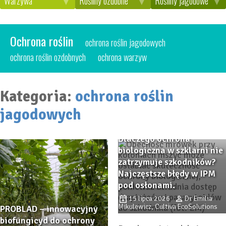
Warzywa
Rośliny ozdobne
Rośliny jagodowe
ochrona roślin
ochrona roślin jagodowych
ochrona roślin ozdobnych
ochrona warzyw
Kategoria:
ochrona roślin
jagodowych
Dlaczego ochrona
biologiczna w szklarni nie
zatrzymuje szkodników?
Najczęstsze błędy w IPM
pod osłonami.
15 lipca 2026
Dr Emilia
Mikulewicz, Cultiva EcoSolutions
PROBLAD – innowacyjny
biofungicyd do ochrony