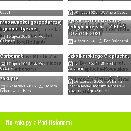
ciętych i innych roślin
Plantpol 2026 (cz. I)
ozdobnych utrzymuje
6 sierpnia 2026
Alicja
Cecot
30 lipca 2026
Alicja Cecot
swoją pozycję pomimo
Rynek roślin i zieleni w
niepewności gospodarczej
Jakie sadzonki wybrać?
jednym miejscu – ZIELEŃ
i geopolitycznej
Sprawdzone odmiany
TO ŻYCIE 2026
Procedury
borówki i nowe propozycje
16 lipca 2026
Pod
Osłonami
9 lipca 2026
Pod Osłonami
przygotowawcze i analiza
– Borówki Olimpu z
opłacalności substratu
Gospodarstwa
Stres termiczny pod
Carbomat
Szkółkarskiego Ciepłucha.
osłonami (cz. 1). Jak
17 lipca 2026
Pod
12 lipca 2026
Pod
Sadzonki truskawek. Na co
przewidywać stres
Osłonami
Osłonami
zwrócić uwagę przy
termiczny i radiacyjny?
zakupie
16 czerwca 2026
Dr inż.
25 czerwca 2026
Dorota
Joanna Micek, mgr inż. Mirosław
Łabanowska-Bury
Maziarka – Agro Smart Lab
Na zakupy z Pod Osłonami