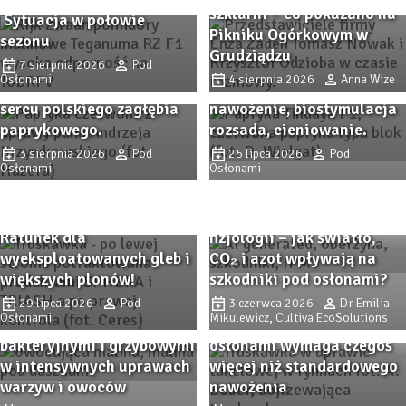
szklarni – co pokazano na
Sytuacja w połowie
Zbliża się Przystanek
Pikniku Ogórkowym w
sezonu
Przystanek PAPRYKA 2026.
Papryka 2026! Sprawdzone
Grudziądzu
Wiedza, praktyka i
7 sierpnia 2026
Pod
odmiany papryki i
Osłonami
4 sierpnia 2026
Anna Wize
rodzinna atmosfera w
nowości, ochrona,
sercu polskiego zagłębia
nawożenie, biostymulacja
paprykowego.
rozsada, cieniowanie.
3 sierpnia 2026
Pod
25 lipca 2026
Pod
Osłonami
Osłonami
SPHERA i TRIASH –
skuteczne mikroorganizmy
glebowe w praktyce.
IPM zaczyna się od
Ratunek dla
fizjologii – jak światło,
wyeksploatowanych gleb i
CO₂ i azot wpływają na
większych plonów!
szkodniki pod osłonami?
Remedy Complex pod
osłonami – wsparcie
29 lipca 2026
Pod
3 czerwca 2026
Dr Emilia
Osłonami
Mikulewicz, Cultiva EcoSolutions
ochrony przed chorobami
Intensywna produkcja pod
bakteryjnymi i grzybowymi
osłonami wymaga czegoś
w intensywnych uprawach
więcej niż standardowego
warzyw i owoców
nawożenia
Jak walczę z ToBRFV w