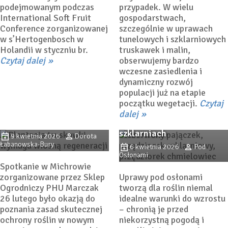
podejmowanym podczas
przypadek. W wielu
International Soft Fruit
gospodarstwach,
Conference zorganizowanej
szczególnie w uprawach
w s’Hertogenbosch w
tunelowych i szklarniowych
Holandii w styczniu br.
truskawek i malin,
Czytaj dalej
obserwujemy bardzo
wczesne zasiedlenia i
dynamiczny rozwój
populacji już na etapie
Ochrona truskawki i
początku wegetacji.
Czytaj
Jak w naturalny sposób
jagodników wiosną –
dalej
zwalczyć szkodniki w
praktyczne zalecenia
szklarniach
9 kwietnia 2026
Dorota
Łabanowska-Bury
6 kwietnia 2026
Pod
Osłonami
Spotkanie w Michrowie
zorganizowane przez Sklep
Uprawy pod osłonami
Ogrodniczy PHU Marczak
tworzą dla roślin niemal
26 lutego było okazją do
idealne warunki do wzrostu
poznania zasad skutecznej
– chronią je przed
ochrony roślin w nowym
niekorzystną pogodą i