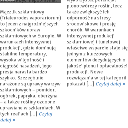
plonotwórczy roślin, lecz
Mączlik szklarniowy
także zwiększyć ich
(Trialeurodes vaporariorum)
odporność na stresy
to jeden z najgroźniejszych
środowiskowe i presję
szkodników upraw
chorób. W warunkach
szklarniowych w Europie. W
intensywnej produkcji
warunkach intensywnej
szklarniowej i tunelowej
produkcji, gdzie dominują
właściwe wsparcie staje się
stabilne temperatury,
jednym z kluczowych
wysoka wilgotność i
elementów decydujących o
ciągłość nasadzeń, jego
jakości plonu i opłacalności
presja narasta bardzo
produkcji. Nowe
szybko. Szczególnie
rozwiązania w tej kategorii
narażone są uprawy warzyw
pokazali [...]
Czytaj dalej
szklarniowych – pomidor,
ogórek, papryka, oberżyna
– a także rośliny ozdobne
W Nadarzynie o jakości
uprawiane w szklarniach. W
owoców
tych realiach [...]
Czytaj
dalej
11 lutego 2026
Dr inż.
Piotr Bucki