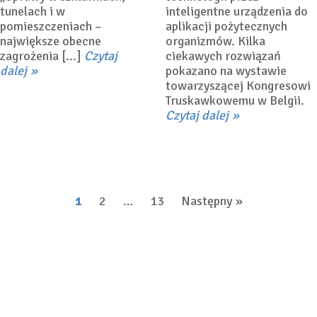
tunelach i w
inteligentne urządzenia do
pomieszczeniach –
aplikacji pożytecznych
największe obecne
organizmów. Kilka
zagrożenia [...]
Czytaj
ciekawych rozwiązań
dalej
pokazano na wystawie
towarzyszącej Kongresowi
Truskawkowemu w Belgii.
Czytaj dalej
Stronicowanie
1
2
…
13
Następny
wpisów