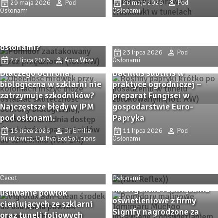
29 maja 2026
Pod
26 maja 2026
Pod
uprawie pomidorów?
Osłonami
Osłonami
Przędziorkowe lato. Jak
Doświadczenia z
zwalczać przędziorki w
gospodarstwa pana Jacka
uprawach pomidorów pod
Kusia.
osłonami?
23 lipca 2026
Pod
27 lipca 2026
Anna Wize
Osłonami
Dlaczego ochrona
Bacillus subtilis w
biologiczna w szklarni nie
praktyce ogrodniczej –
zatrzymuje szkodników?
preparat Fungisei w
Najczęstsze błędy w IPM
gospodarstwie Euro-
pod osłonami.
Papryka
15 lipca 2026
Dr Emilia
11 lipca 2026
Pod
Trendy i inspiracje z
Mikulewicz, Cultiva EcoSolutions
Osłonami
Zaborza. Dni Otwarte firmy
Co zmieniło się na rynku
Plantpol 2026 (cz. II)
paliw w lipcu 2026 roku?
6 sierpnia 2026
Alicja
4 sierpnia 2026
Pod
Cecot
Osłonami
SunClean – skuteczne
Inteligentne rozwiązania
usuwanie powłok
oświetleniowe z firmy
cieniujących ze szklarni
Signify nagrodzone za
oraz tuneli foliowych