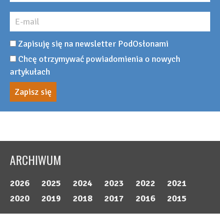
Zapisuję się na newsletter PodOsłonami
Chcę otrzymywać powiadomienia o nowych
artykułach
ARCHIWUM
2026
2025
2024
2023
2022
2021
Pomidor TEGANUMA RZ F1
2020
2019
2018
2017
2016
2015
– malinowa odpowiedź na
Odmiany ogórka do
współczesne wyzwania.