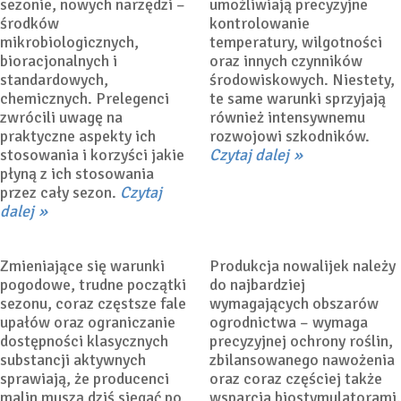
sezonie, nowych narzędzi –
umożliwiają precyzyjne
środków
kontrolowanie
mikrobiologicznych,
temperatury, wilgotności
bioracjonalnych i
oraz innych czynników
standardowych,
środowiskowych. Niestety,
chemicznych. Prelegenci
te same warunki sprzyjają
Alternatywne substancje
zwrócili uwagę na
również intensywnemu
w ochronie maliny – jak
praktyczne aspekty ich
rozwojowi szkodników.
budować skuteczny
stosowania i korzyści jakie
Czytaj dalej
program w nowych
Ochrona, nawożenie i
płyną z ich stosowania
realiach?
biostymulacja nowalijek
przez cały sezon.
Czytaj
dalej
2 kwietnia 2026
Dorota
17 marca 2026
Dorota
Łabanowska-Bury
Łabanowska-Bury
Zmieniające się warunki
Produkcja nowalijek należy
pogodowe, trudne początki
do najbardziej
sezonu, coraz częstsze fale
wymagających obszarów
upałów oraz ograniczanie
ogrodnictwa – wymaga
dostępności klasycznych
precyzyjnej ochrony roślin,
substancji aktywnych
zbilansowanego nawożenia
sprawiają, że producenci
oraz coraz częściej także
malin muszą dziś sięgać po
wsparcia biostymulatorami.