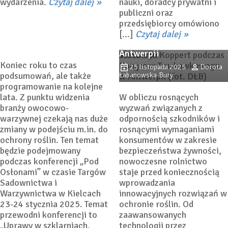
wydarzenia.
Czytaj dalej
nauki, doradcy prywatni i
nowi liderzy biologicznej
publiczni oraz
ochrony roślin
przedsiębiorcy omówiono
Wspomaganie ochrony
[...]
Czytaj dalej
22 stycznia 2026
Dorota
roślin – co pokazano w
Łabanowska-Bury
Antwerpii
Koniec roku to czas
25 listopada 2025
Dorota
podsumowań, ale także
Łabanowska-Bury
programowanie na kolejne
lata. Z punktu widzenia
W obliczu rosnących
branży owocowo-
wyzwań związanych z
warzywnej czekają nas duże
odpornością szkodników i
zmiany w podejściu m.in. do
rosnącymi wymaganiami
ochrony roślin. Ten temat
konsumentów w zakresie
będzie podejmowany
bezpieczeństwa żywności,
podczas konferencji „Pod
nowoczesne rolnictwo
Osłonami” w czasie Targów
staje przed koniecznością
Sadownictwa i
wprowadzania
Warzywnictwa w Kielcach
innowacyjnych rozwiązań w
23-24 stycznia 2025. Temat
ochronie roślin. Od
przewodni konferencji to
zaawansowanych
„Uprawy w szklarniach,
technologii przez