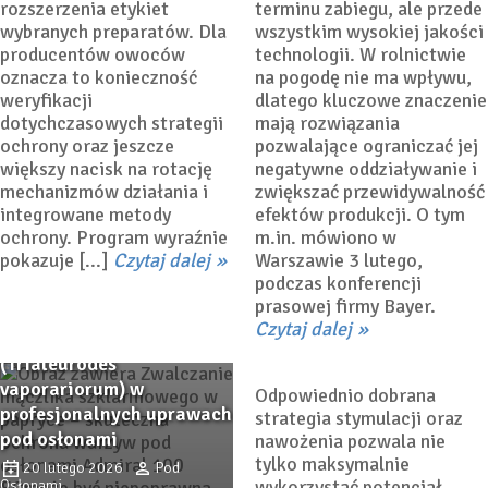
rozszerzenia etykiet
terminu zabiegu, ale przede
wybranych preparatów. Dla
wszystkim wysokiej jakości
producentów owoców
technologii. W rolnictwie
oznacza to konieczność
na pogodę nie ma wpływu,
weryfikacji
dlatego kluczowe znaczenie
dotychczasowych strategii
mają rozwiązania
ochrony oraz jeszcze
pozwalające ograniczać jej
większy nacisk na rotację
negatywne oddziaływanie i
mechanizmów działania i
zwiększać przewidywalność
integrowane metody
efektów produkcji. O tym
ochrony. Program wyraźnie
m.in. mówiono w
pokazuje [...]
Czytaj dalej
Warszawie 3 lutego,
Biostymulatory i nawozy –
podczas konferencji
Admiral 100 EC w strategii
warzywa pod osłonami
prasowej firmy Bayer.
ochrony przed mączlikiem
Czytaj dalej
12 lutego 2026
Dorota
szklarniowym
Łabanowska-Bury
(Trialeurodes
vaporariorum) w
Odpowiednio dobrana
profesjonalnych uprawach
strategia stymulacji oraz
pod osłonami
nawożenia pozwala nie
tylko maksymalnie
20 lutego 2026
Pod
wykorzystać potencjał
Osłonami