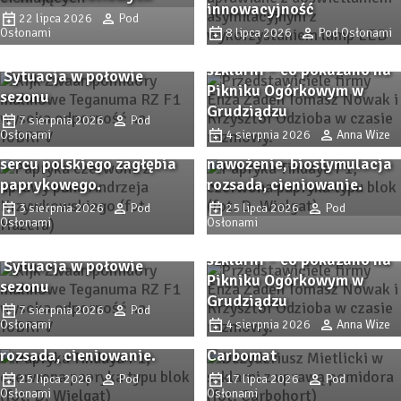
innowacyjność
Pomidor TEGANUMA RZ F1
22 lipca 2026
Pod
Osłonami
– malinowa odpowiedź na
8 lipca 2026
Pod Osłonami
Odmiany ogórka do
współczesne wyzwania.
szklarni – co pokazano na
Sytuacja w połowie
Zbliża się Przystanek
Pikniku Ogórkowym w
sezonu
Przystanek PAPRYKA 2026.
Papryka 2026! Sprawdzone
Grudziądzu
Wiedza, praktyka i
7 sierpnia 2026
Pod
odmiany papryki i
Osłonami
4 sierpnia 2026
Anna Wize
rodzinna atmosfera w
nowości, ochrona,
sercu polskiego zagłębia
nawożenie, biostymulacja
paprykowego.
rozsada, cieniowanie.
Pomidor TEGANUMA RZ F1
3 sierpnia 2026
Pod
25 lipca 2026
Pod
Osłonami
– malinowa odpowiedź na
Osłonami
Odmiany ogórka do
współczesne wyzwania.
Zbliża się Przystanek
szklarni – co pokazano na
Sytuacja w połowie
Papryka 2026! Sprawdzone
Pikniku Ogórkowym w
sezonu
odmiany papryki i
Procedury
Grudziądzu
7 sierpnia 2026
Pod
nowości, ochrona,
przygotowawcze i analiza
Osłonami
4 sierpnia 2026
Anna Wize
nawożenie, biostymulacja
opłacalności substratu
rozsada, cieniowanie.
Carbomat
Trendy i inspiracje z
Trendy i inspiracje z
Zaborza. Dni Otwarte firmy
25 lipca 2026
Pod
17 lipca 2026
Pod
W Holandii rynek kwiatów
Zaborza. Dni Otwarte firmy
Osłonami
Osłonami
Plantpol 2026 (cz. II)