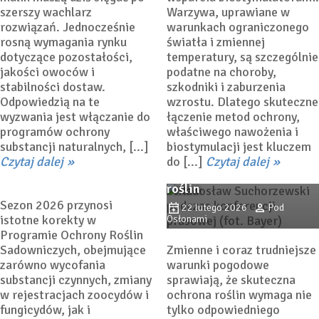
szerszy wachlarz
Warzywa, uprawiane w
rozwiązań. Jednocześnie
warunkach ograniczonego
rosną wymagania rynku
światła i zmiennej
dotyczące pozostałości,
temperatury, są szczególnie
jakości owoców i
podatne na choroby,
stabilności dostaw.
szkodniki i zaburzenia
Odpowiedzią na te
wzrostu. Dlatego skuteczne
Środki ochrony na 2026 –
wyzwania jest włączanie do
łączenie metod ochrony,
najważniejsze zmiany w
programów ochrony
właściwego nawożenia i
Wysoka jakość i
jagodnikach
substancji naturalnych, [...]
biostymulacji jest kluczem
technologia decydują o
Czytaj dalej
do [...]
Czytaj dalej
6 marca 2026
Dorota
skuteczności ochrony
Łabanowska-Bury
roślin
Sezon 2026 przynosi
22 lutego 2026
Pod
istotne korekty w
Osłonami
Programie Ochrony Roślin
Sadowniczych, obejmujące
Zmienne i coraz trudniejsze
zarówno wycofania
warunki pogodowe
substancji czynnych, zmiany
sprawiają, że skuteczna
w rejestracjach zoocydów i
ochrona roślin wymaga nie
fungicydów, jak i
tylko odpowiedniego