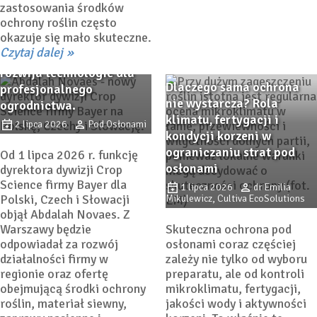
zastosowania środków
ochrony roślin często
okazuje się mało skuteczne.
Nowy szef Bayer Crop
Czytaj dalej
Science w Polsce. Firma
rozwija technologie dla
Dlaczego sama ochrona
profesjonalnego
nie wystarcza? Rola
ogrodnictwa.
klimatu, fertygacji i
2 lipca 2026
Pod Osłonami
kondycji korzeni w
ograniczaniu strat pod
Od 1 lipca 2026 r. funkcję
osłonami
dyrektora dywizji Crop
Science firmy Bayer dla
1 lipca 2026
dr Emilia
Polski, Czech i Słowacji
Mikulewicz, Cultiva EcoSolutions
objął Abdalah Novaes. Z
Warszawy będzie
Skuteczna ochrona pod
odpowiadał za rozwój
osłonami coraz częściej
działalności firmy w
zależy nie tylko od wyboru
regionie oraz ofertę
preparatu, ale od kontroli
obejmującą środki ochrony
mikroklimatu, fertygacji,
roślin, materiał siewny,
jakości wody i aktywności