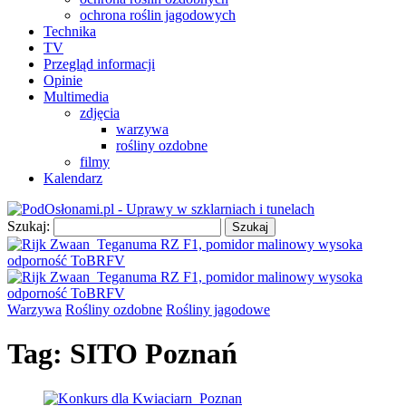
ochrona roślin jagodowych
Technika
TV
Przegląd informacji
Opinie
Multimedia
zdjęcia
warzywa
rośliny ozdobne
filmy
Kalendarz
Szukaj:
Warzywa
Rośliny ozdobne
Rośliny jagodowe
Tag:
SITO Poznań