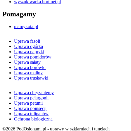
wyszukiwarka.hortinet.pl
Pomagamy
mamykota.pl
Uprawa fasoli
Uprawa ogórka
Uprawa papryki
Uprawa pomidorów
Uprawa sałaty
Uprawa borówki
Uprawa maliny
Uprawa truskawki
Uprawa chryzantemy
Uprawa pelargonii
Uprawa petunii
Uprawa poinsecji
Uprawa tulipanów
Ochrona biologiczna
©2026 PodOslonami.pl - uprawy w szklarniach i tunelach