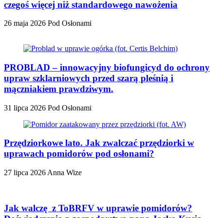
czegoś więcej niż standardowego nawożenia
26 maja 2026
Pod Osłonami
PROBLAD – innowacyjny biofungicyd do ochrony
upraw szklarniowych przed szarą pleśnią i
mączniakiem prawdziwym.
31 lipca 2026
Pod Osłonami
Przędziorkowe lato. Jak zwalczać przędziorki w
uprawach pomidorów pod osłonami?
27 lipca 2026
Anna Wize
Jak walczę z ToBRFV w uprawie pomidorów?