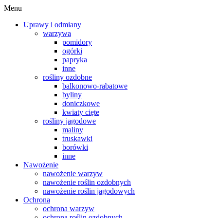
Menu
Uprawy i odmiany
warzywa
pomidory
ogórki
papryka
inne
rośliny ozdobne
balkonowo-rabatowe
byliny
doniczkowe
kwiaty cięte
rośliny jagodowe
maliny
truskawki
borówki
inne
Nawożenie
nawożenie warzyw
nawożenie roślin ozdobnych
nawożenie roślin jagodowych
Ochrona
ochrona warzyw
ochrona roślin ozdobnych