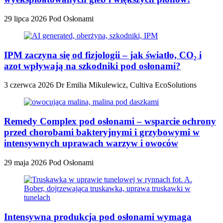
29 lipca 2026
Pod Osłonami
IPM zaczyna się od fizjologii – jak światło, CO₂ i
azot wpływają na szkodniki pod osłonami?
3 czerwca 2026
Dr Emilia Mikulewicz, Cultiva EcoSolutions
Remedy Complex pod osłonami – wsparcie ochrony
przed chorobami bakteryjnymi i grzybowymi w
intensywnych uprawach warzyw i owoców
29 maja 2026
Pod Osłonami
Intensywna produkcja pod osłonami wymaga