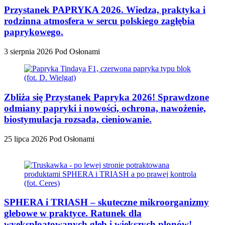
Przystanek PAPRYKA 2026. Wiedza, praktyka i
rodzinna atmosfera w sercu polskiego zagłębia
paprykowego.
3 sierpnia 2026
Pod Osłonami
Zbliża się Przystanek Papryka 2026! Sprawdzone
odmiany papryki i nowości, ochrona, nawożenie,
biostymulacja rozsada, cieniowanie.
25 lipca 2026
Pod Osłonami
SPHERA i TRIASH – skuteczne mikroorganizmy
glebowe w praktyce. Ratunek dla
wyeksploatowanych gleb i większych plonów!