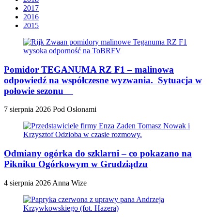
2017
2016
2015
Pomidor TEGANUMA RZ F1 – malinowa
odpowiedź na współczesne wyzwania. Sytuacja w
połowie sezonu
7 sierpnia 2026
Pod Osłonami
Odmiany ogórka do szklarni – co pokazano na
Pikniku Ogórkowym w Grudziądzu
4 sierpnia 2026
Anna Wize