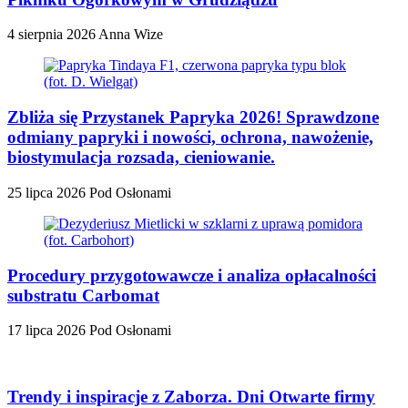
4 sierpnia 2026
Anna Wize
Zbliża się Przystanek Papryka 2026! Sprawdzone
odmiany papryki i nowości, ochrona, nawożenie,
biostymulacja rozsada, cieniowanie.
25 lipca 2026
Pod Osłonami
Procedury przygotowawcze i analiza opłacalności
substratu Carbomat
17 lipca 2026
Pod Osłonami
Trendy i inspiracje z Zaborza. Dni Otwarte firmy