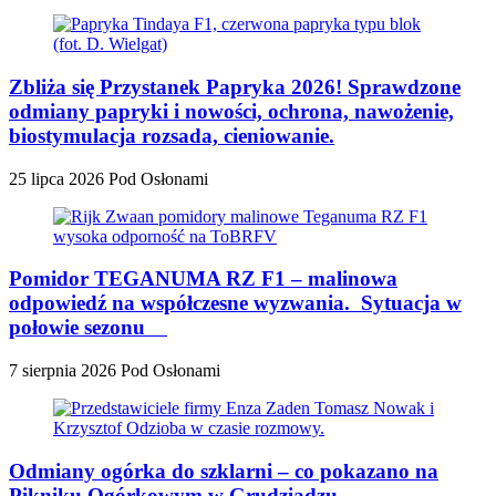
Zbliża się Przystanek Papryka 2026! Sprawdzone
odmiany papryki i nowości, ochrona, nawożenie,
biostymulacja rozsada, cieniowanie.
25 lipca 2026
Pod Osłonami
Pomidor TEGANUMA RZ F1 – malinowa
odpowiedź na współczesne wyzwania. Sytuacja w
połowie sezonu
7 sierpnia 2026
Pod Osłonami
Odmiany ogórka do szklarni – co pokazano na
Pikniku Ogórkowym w Grudziądzu