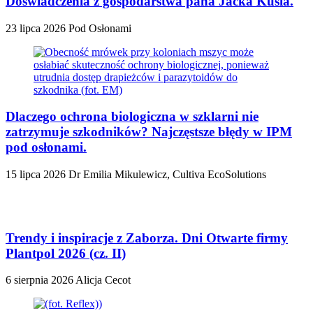
Doświadczenia z gospodarstwa pana Jacka Kusia.
23 lipca 2026
Pod Osłonami
Dlaczego ochrona biologiczna w szklarni nie
zatrzymuje szkodników? Najczęstsze błędy w IPM
pod osłonami.
15 lipca 2026
Dr Emilia Mikulewicz, Cultiva EcoSolutions
Trendy i inspiracje z Zaborza. Dni Otwarte firmy
Plantpol 2026 (cz. II)
6 sierpnia 2026
Alicja Cecot