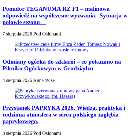
Pomidor TEGANUMA RZ F1 – malinowa
odpowiedź na współczesne wyzwania. Sytuacja w
połowie sezonu
7 sierpnia 2026
Pod Osłonami
Odmiany ogórka do szklarni – co pokazano na
Pikniku Ogórkowym w Grudziądzu
4 sierpnia 2026
Anna Wize
Przystanek PAPRYKA 2026. Wiedza, praktyka i
rodzinna atmosfera w sercu polskiego zagłębia
paprykowego.
3 sierpnia 2026
Pod Osłonami