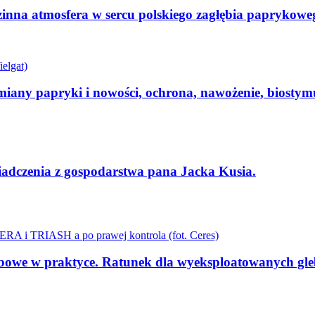
nna atmosfera w sercu polskiego zagłębia paprykowe
iany papryki i nowości, ochrona, nawożenie, biostymu
dczenia z gospodarstwa pana Jacka Kusia.
we w praktyce. Ratunek dla wyeksploatowanych gleb