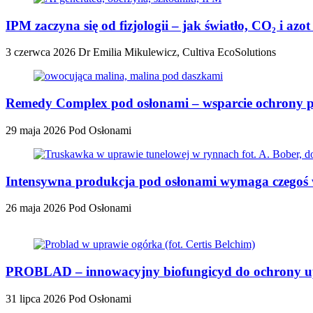
IPM zaczyna się od fizjologii – jak światło, CO₂ i a
3 czerwca 2026
Dr Emilia Mikulewicz, Cultiva EcoSolutions
Remedy Complex pod osłonami – wsparcie ochrony 
29 maja 2026
Pod Osłonami
Intensywna produkcja pod osłonami wymaga czegoś 
26 maja 2026
Pod Osłonami
PROBLAD – innowacyjny biofungicyd do ochrony upr
31 lipca 2026
Pod Osłonami