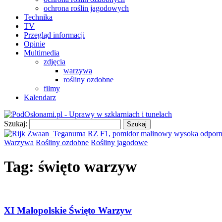
ochrona roślin jagodowych
Technika
TV
Przegląd informacji
Opinie
Multimedia
zdjęcia
warzywa
rośliny ozdobne
filmy
Kalendarz
Szukaj:
Warzywa
Rośliny ozdobne
Rośliny jagodowe
Tag:
święto warzyw
XI Małopolskie Święto Warzyw