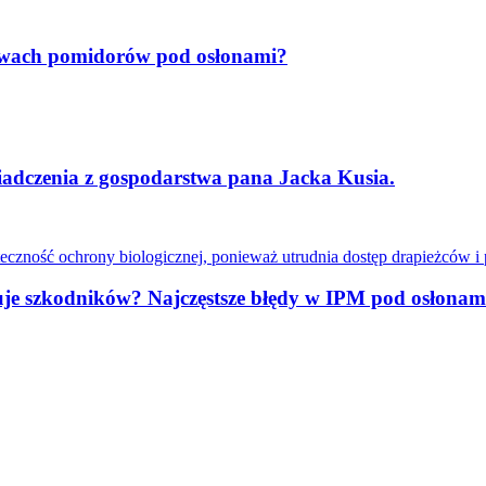
rawach pomidorów pod osłonami?
dczenia z gospodarstwa pana Jacka Kusia.
muje szkodników? Najczęstsze błędy w IPM pod osłonam