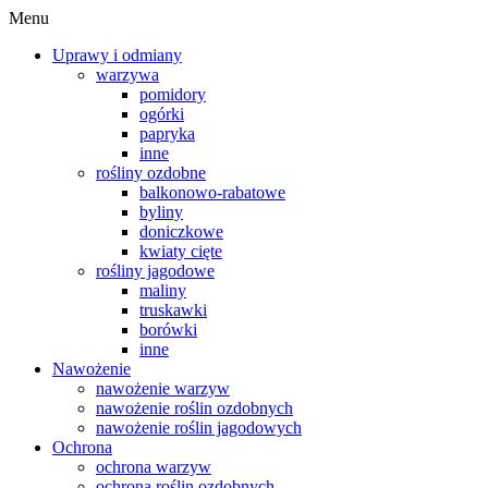
Menu
Uprawy i odmiany
warzywa
pomidory
ogórki
papryka
inne
rośliny ozdobne
balkonowo-rabatowe
byliny
doniczkowe
kwiaty cięte
rośliny jagodowe
maliny
truskawki
borówki
inne
Nawożenie
nawożenie warzyw
nawożenie roślin ozdobnych
nawożenie roślin jagodowych
Ochrona
ochrona warzyw
ochrona roślin ozdobnych