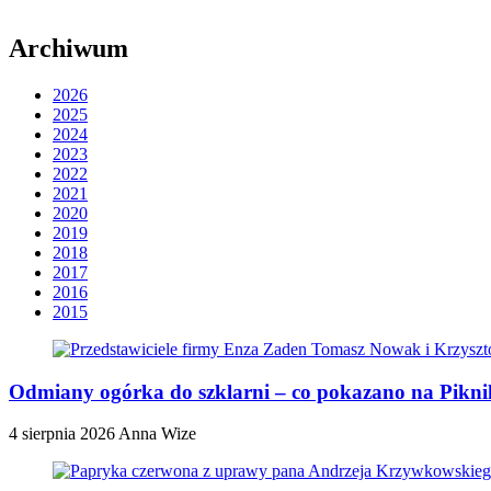
Archiwum
2026
2025
2024
2023
2022
2021
2020
2019
2018
2017
2016
2015
Odmiany ogórka do szklarni – co pokazano na Pik
4 sierpnia 2026
Anna Wize