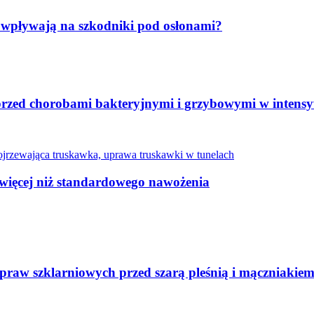
zot wpływają na szkodniki pod osłonami?
przed chorobami bakteryjnymi i grzybowymi w inten
więcej niż standardowego nawożenia
aw szklarniowych przed szarą pleśnią i mączniakie