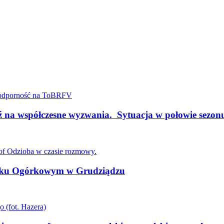
a współczesne wyzwania. Sytuacja w połowie sez
niku Ogórkowym w Grudziądzu