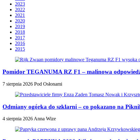
2023
2022
2021
2020
2019
2018
2017
2016
2015
Pomidor TEGANUMA RZ F1 – malinowa odpowiedź n
7 sierpnia 2026
Pod Osłonami
Odmiany ogórka do szklarni – co pokazano na Pik
4 sierpnia 2026
Anna Wize