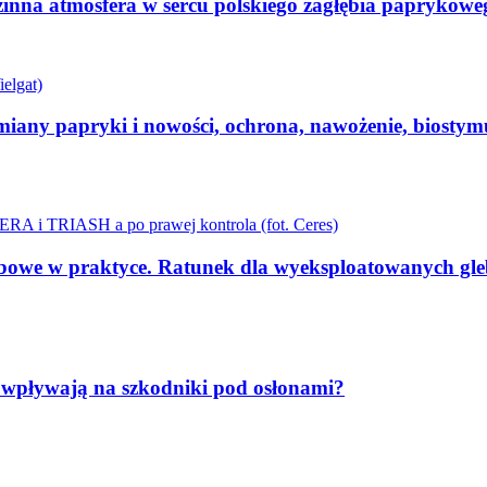
nna atmosfera w sercu polskiego zagłębia paprykowe
iany papryki i nowości, ochrona, nawożenie, biostymu
we w praktyce. Ratunek dla wyeksploatowanych gleb
zot wpływają na szkodniki pod osłonami?