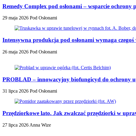
Remedy Complex pod osłonami – wsparcie ochrony 
29 maja 2026
Pod Osłonami
Intensywna produkcja pod osłonami wymaga czegoś 
26 maja 2026
Pod Osłonami
PROBLAD – innowacyjny biofungicyd do ochrony upr
31 lipca 2026
Pod Osłonami
Przędziorkowe lato. Jak zwalczać przędziorki w up
27 lipca 2026
Anna Wize