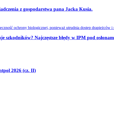
dczenia z gospodarstwa pana Jacka Kusia.
muje szkodników? Najczęstsze błędy w IPM pod osłonam
tpol 2026 (cz. II)