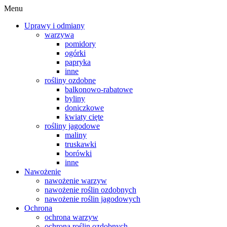
Menu
Uprawy i odmiany
warzywa
pomidory
ogórki
papryka
inne
rośliny ozdobne
balkonowo-rabatowe
byliny
doniczkowe
kwiaty cięte
rośliny jagodowe
maliny
truskawki
borówki
inne
Nawożenie
nawożenie warzyw
nawożenie roślin ozdobnych
nawożenie roślin jagodowych
Ochrona
ochrona warzyw
ochrona roślin ozdobnych