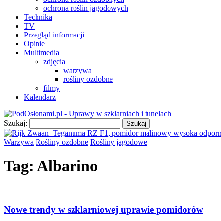
ochrona roślin jagodowych
Technika
TV
Przegląd informacji
Opinie
Multimedia
zdjęcia
warzywa
rośliny ozdobne
filmy
Kalendarz
Szukaj:
Warzywa
Rośliny ozdobne
Rośliny jagodowe
Tag:
Albarino
Nowe trendy w szklarniowej uprawie pomidorów