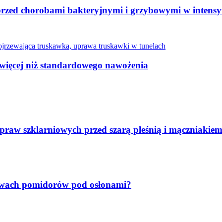
przed chorobami bakteryjnymi i grzybowymi w inten
więcej niż standardowego nawożenia
aw szklarniowych przed szarą pleśnią i mączniakie
rawach pomidorów pod osłonami?