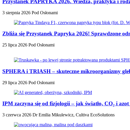
Przystanek PAPRYKA 2026. Wiedza, praktyka i rodzi
3 sierpnia 2026
Pod Osłonami
Zbliża się Przystanek Papryka 2026! Sprawdzone odm
25 lipca 2026
Pod Osłonami
SPHERA i TRIASH – skuteczne mikroorganizmy glebo
29 lipca 2026
Pod Osłonami
IPM zaczyna się od fizjologii – jak światło, CO₂ i a
3 czerwca 2026
Dr Emilia Mikulewicz, Cultiva EcoSolutions