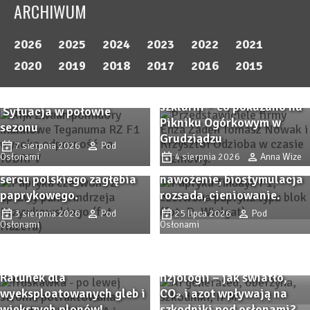
ARCHIWUM
2026
2025
2024
2023
2022
2021
Pomidor TEGANUMA RZ F1
2020
2019
2018
2017
2016
2015
– malinowa odpowiedź na
Odmiany ogórka do
współczesne wyzwania.
szklarni – co pokazano na
Sytuacja w połowie
Zbliża się Przystanek
Pikniku Ogórkowym w
sezonu
Przystanek PAPRYKA 2026.
Papryka 2026! Sprawdzone
Grudziądzu
Wiedza, praktyka i
7 sierpnia 2026
Pod
odmiany papryki i
Osłonami
4 sierpnia 2026
Anna Wize
rodzinna atmosfera w
nowości, ochrona,
sercu polskiego zagłębia
nawożenie, biostymulacja
paprykowego.
rozsada, cieniowanie.
3 sierpnia 2026
Pod
25 lipca 2026
Pod
Osłonami
Osłonami
SPHERA i TRIASH –
skuteczne mikroorganizmy
glebowe w praktyce.
IPM zaczyna się od
Ratunek dla
fizjologii – jak światło,
wyeksploatowanych gleb i
CO₂ i azot wpływają na
większych plonów!
szkodniki pod osłonami?