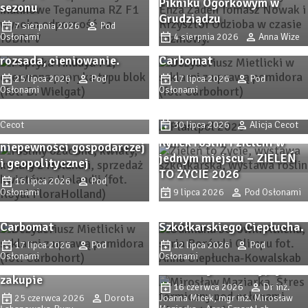
Pikniku Ogórkowym w
sezonu
odmiany papryki i
Procedury
Grudziądzu
7 sierpnia 2026
Pod
nowości, ochrona,
przygotowawcze i analiza
Osłonami
4 sierpnia 2026
Anna Wize
nawożenie, biostymulacja
opłacalności substratu
rozsada, cieniowanie.
Carbomat
Trendy i inspiracje z
Trendy i inspiracje z
Zaborza. Dni Otwarte firmy
25 lipca 2026
Pod
17 lipca 2026
Pod
W Holandii rynek kwiatów
Zaborza. Dni Otwarte firmy
Osłonami
Osłonami
Plantpol 2026 (cz. II)
ciętych i innych roślin
Plantpol 2026 (cz. I)
ozdobnych utrzymuje
6 sierpnia 2026
Alicja
Cecot
30 lipca 2026
Alicja Cecot
swoją pozycję pomimo
Rynek roślin i zieleni w
niepewności gospodarczej
Jakie sadzonki wybrać?
jednym miejscu – ZIELEŃ
i geopolitycznej
Sprawdzone odmiany
TO ŻYCIE 2026
Procedury
borówki i nowe propozycje
16 lipca 2026
Pod
Osłonami
9 lipca 2026
Pod Osłonami
przygotowawcze i analiza
– Borówki Olimpu z
opłacalności substratu
Gospodarstwa
Stres termiczny pod
Carbomat
Szkółkarskiego Ciepłucha.
osłonami (cz. 1). Jak
17 lipca 2026
Pod
12 lipca 2026
Pod
Sadzonki truskawek. Na co
przewidywać stres
Osłonami
Osłonami
zwrócić uwagę przy
termiczny i radiacyjny?
zakupie
16 czerwca 2026
Dr inż.
25 czerwca 2026
Dorota
Joanna Micek, mgr inż. Mirosław