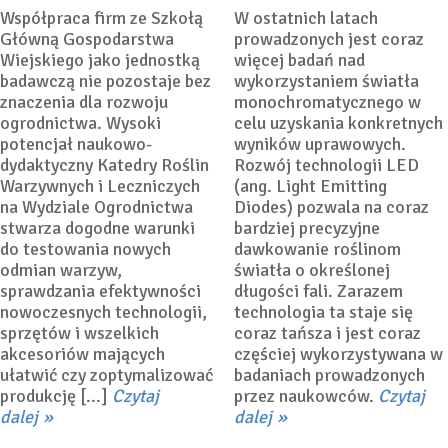
Współpraca firm ze Szkołą
W ostatnich latach
Główną Gospodarstwa
prowadzonych jest coraz
Wiejskiego jako jednostką
więcej badań nad
badawczą nie pozostaje bez
wykorzystaniem światła
znaczenia dla rozwoju
monochromatycznego w
ogrodnictwa. Wysoki
celu uzyskania konkretnych
potencjał naukowo-
wyników uprawowych.
dydaktyczny Katedry Roślin
Rozwój technologii LED
Warzywnych i Leczniczych
(ang. Light Emitting
na Wydziale Ogrodnictwa
Diodes) pozwala na coraz
stwarza dogodne warunki
bardziej precyzyjne
do testowania nowych
dawkowanie roślinom
odmian warzyw,
światła o określonej
sprawdzania efektywności
długości fali. Zarazem
nowoczesnych technologii,
technologia ta staje się
sprzętów i wszelkich
coraz tańsza i jest coraz
akcesoriów mających
częściej wykorzystywana w
ułatwić czy zoptymalizować
badaniach prowadzonych
produkcję [...]
Czytaj
przez naukowców.
Czytaj
dalej
dalej