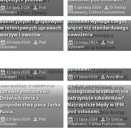
Remedy Complex pod
osłonami – wsparcie
29 lipca 2026
Pod
3 czerwca 2026
Dr Emilia
Osłonami
Mikulewicz, Cultiva EcoSolutions
ochrony przed chorobami
Intensywna produkcja pod
bakteryjnymi i grzybowymi
osłonami wymaga czegoś
w intensywnych uprawach
więcej niż standardowego
warzyw i owoców
nawożenia
PROBLAD – innowacyjny
29 maja 2026
Pod
26 maja 2026
Pod
biofungicyd do ochrony
Osłonami
Osłonami
Przędziorkowe lato. Jak
upraw szklarniowych przed
zwalczać przędziorki w
szarą pleśnią i
uprawach pomidorów pod
mączniakiem prawdziwym.
osłonami?
31 lipca 2026
Pod
Osłonami
27 lipca 2026
Anna Wize
Jak walczę z ToBRFV w
Dlaczego ochrona
uprawie pomidorów?
biologiczna w szklarni nie
Doświadczenia z
zatrzymuje szkodników?
gospodarstwa pana Jacka
Najczęstsze błędy w IPM
Kusia.
pod osłonami.
23 lipca 2026
Pod
15 lipca 2026
Dr Emilia
Trendy i inspiracje z
Osłonami
Mikulewicz, Cultiva EcoSolutions
Zaborza. Dni Otwarte firmy
Co zmieniło się na rynku