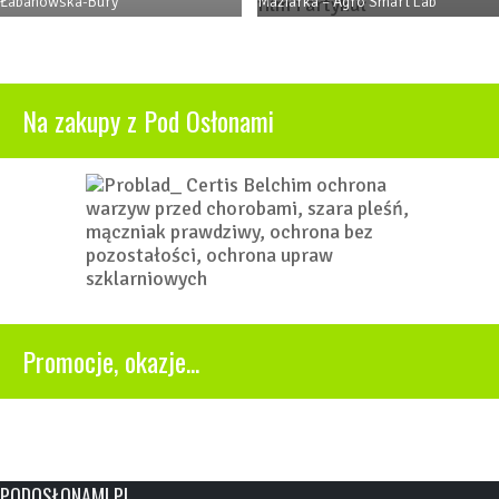
Łabanowska-Bury
Maziarka – Agro Smart Lab
Na zakupy z Pod Osłonami
Promocje, okazje...
PODOSŁONAMI.PL