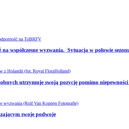
a współczesne wyzwania. Sytuacja w połowie sez
dobnych utrzymuje swoją pozycję pomimo niepewności g
edzającym swoje podwoje