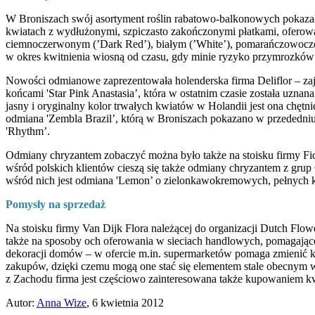
W Broniszach swój asortyment roślin rabatowo-balkonowych pokazał
kwiatach z wydłużonymi, szpiczasto zakończonymi płatkami, ofero
ciemnoczerwonym (’Dark Red’), białym (’White’), pomarańczowoczer
w okres kwitnienia wiosną od czasu, gdy minie ryzyko przymrozków
Nowości odmianowe zaprezentowała holenderska firma Deliflor – z
końcami 'Star Pink Anastasia’, która w ostatnim czasie została uz
jasny i oryginalny kolor trwałych kwiatów w Holandii jest ona chę
odmiana 'Zembla Brazil’, którą w Broniszach pokazano w przededniu j
'Rhythm’.
Odmiany chryzantem zobaczyć można było także na stoisku firmy Fid
wśród polskich klientów cieszą się także odmiany chryzantem z gru
wśród nich jest odmiana 'Lemon’ o zielonkawokremowych, pełnych 
Pomysły na sprzedaż
Na stoisku firmy Van Dijk Flora należącej do organizacji Dutch Flow
także na sposoby och oferowania w sieciach handlowych, pomagając
dekoracji domów – w ofercie m.in. supermarketów pomaga zmienić k
zakupów, dzięki czemu mogą one stać się elementem stale obecnym w 
z Zachodu firma jest częściowo zainteresowana także kupowaniem k
Autor:
Anna Wize
, 6 kwietnia 2012