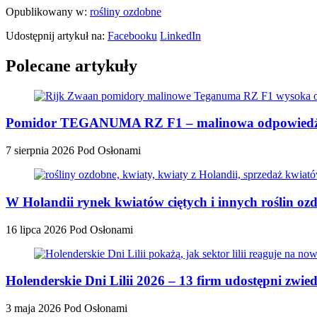
Opublikowany w:
rośliny ozdobne
Udostępnij artykuł na:
Facebooku
LinkedIn
Polecane artykuły
Pomidor TEGANUMA RZ F1 – malinowa odpowiedź n
7 sierpnia 2026
Pod Osłonami
W Holandii rynek kwiatów ciętych i innych roślin oz
16 lipca 2026
Pod Osłonami
Holenderskie Dni Lilii 2026 – 13 firm udostępni zwi
3 maja 2026
Pod Osłonami