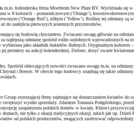
a m.in. holenderska firma Moerheim New Plant BV. Wyróżniała się w n
wana w 8 kolorach – pomarańczowym (’Orange’), łososiowokremowym 
wonym (’Orange Red’), żółtym (’Yellow’). Rośliny tej odmiany są wy
 aż do nadejścia pierwszych jesiennych przymrozków.
ajmująca się hodowlą chryzantem. Zwracano uwagę głównie na odmia
nana za najlepszą odmianę spośród roślin ozdobnych wprowadzonych na
tnie wybierana jako składnik bukietów ślubnych. Oryginalnym kolorem
ej premiery na aukcji holenderskiej. Zielone, dosyć zwarte kwiatosta
es. Spośród obiecujących nowości zwracano uwagę m.in. na odmiany d
p Chrystal i Breeze. W ofercie tego hodowcy znajdują się także odmi
kwiatach.
er Group zrzeszającej firmy zajmujące się dostarczaniem kwiatów do s
e zwiększyć wyniki sprzedaży. Zdaniem Tomasza Podgórskiego, przed
oncepcję zaopatrzenia polskich domów w kwiaty. Klienci przyzwyczaja
domach, nie tylko z okazji tradycyjnych okazji, takich jak np. Dzie
wiatów od polskich producentów, mogących zaoferować odpowiedniej 