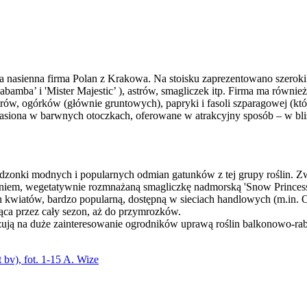
asienna firma Polan z Krakowa. Na stoisku zaprezentowano szeroki as
amba’ i 'Mister Majestic’ ), astrów, smagliczek itp. Firma ma również
rów, ogórków (głównie gruntowych), papryki i fasoli szparagowej (k
nasiona w barwnych otoczkach, oferowane w atrakcyjny sposób – w bli
dzonki modnych i popularnych odmian gatunków z tej grupy roślin. Zwr
iem, wegetatywnie rozmnażaną smagliczkę nadmorską 'Snow Princess’
 kwiatów, bardzo popularną, dostępną w sieciach handlowych (m.in.
ąca przez cały sezon, aż do przymrozków.
ją na duże zainteresowanie ogrodników uprawą roślin balkonowo-raba