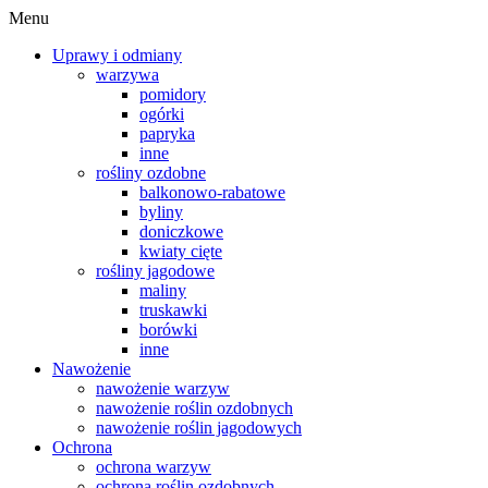
Menu
Uprawy i odmiany
warzywa
pomidory
ogórki
papryka
inne
rośliny ozdobne
balkonowo-rabatowe
byliny
doniczkowe
kwiaty cięte
rośliny jagodowe
maliny
truskawki
borówki
inne
Nawożenie
nawożenie warzyw
nawożenie roślin ozdobnych
nawożenie roślin jagodowych
Ochrona
ochrona warzyw
ochrona roślin ozdobnych