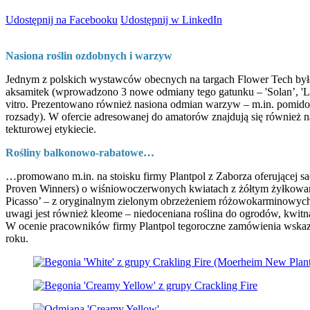
Udostępnij na Facebooku
Udostępnij w LinkedIn
Nasiona roślin ozdobnych i warzyw
Jednym z polskich wystawców obecnych na targach Flower Tech była n
aksamitek (wprowadzono 3 nowe odmiany tego gatunku – 'Solan’, 'Lab
vitro. Prezentowano również nasiona odmian warzyw – m.in. pomido
rozsady). W ofercie adresowanej do amatorów znajdują się również 
tekturowej etykiecie.
Rośliny balkonowo-rabatowe…
…promowano m.in. na stoisku firmy Plantpol z Zaborza oferującej sa
Proven Winners) o wiśniowoczerwonych kwiatach z żółtym żyłkowan
Picasso’ – z oryginalnym zielonym obrzeżeniem różowokarminowych
uwagi jest również kleome – niedoceniana roślina do ogrodów, kwitn
W ocenie pracowników firmy Plantpol tegoroczne zamówienia wskazu
roku.