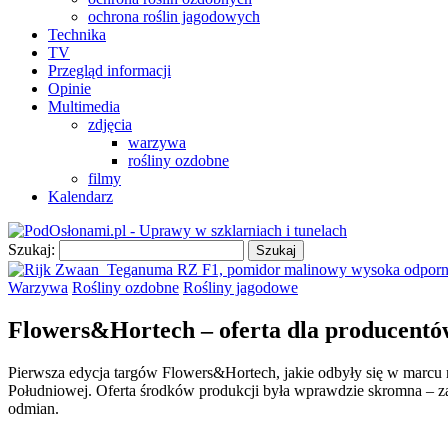
ochrona roślin jagodowych
Technika
TV
Przegląd informacji
Opinie
Multimedia
zdjęcia
warzywa
rośliny ozdobne
filmy
Kalendarz
Szukaj:
Warzywa
Rośliny ozdobne
Rośliny jagodowe
Flowers&Hortech – oferta dla producentó
Pierwsza edycja targów Flowers&Hortech, jakie odbyły się w marcu 
Południowej. Oferta środków produkcji była wprawdzie skromna – z
odmian.