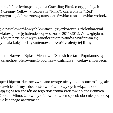
im obficie kwitnąca begonia Crackling Fire® o oryginalnych
(’Creamy Yellow’), różowym (’Pink’), czerwonym (’Red’),
trzymałe, dobrze znoszą transport. Szybko rosną i szybko wchodzą
nę o pasteloworóżowych kwiatach języczkowych z zielonkawymi
 kwiatową aukcję holenderską w sezonie 2011/2012. Ze względu na
 – żółtym z zielonkawym zakończeniem płatków wyróżniała się
ny miała kolejna chryzantemowa nowość z oferty tej firmy –
oniczkowe – 'Splash Meadow’ i 'Splash Icestar’. Popularnością
any kalanchoe, oferowanego pod nazw Calandiva – ciekawą nowością
uper i hipermarket ów zwracano uwagę nie tylko na same rośliny, ale
stawiciela firmy, obecność kwiatów – zwykłych wiązanek do
ją się w ten sposób do tego dołączania kwiatów do codziennych
ń Kobiet . Mimo, że kwiaty oferowane w ten sposób obecnie pochodzą
ilość danego asortymentu.