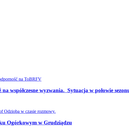
a współczesne wyzwania. Sytuacja w połowie sez
niku Ogórkowym w Grudziądzu