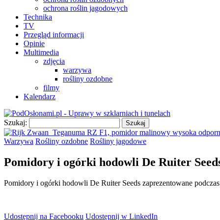
ochrona roślin jagodowych
Technika
TV
Przegląd informacji
Opinie
Multimedia
zdjęcia
warzywa
rośliny ozdobne
filmy
Kalendarz
Szukaj:
Warzywa
Rośliny ozdobne
Rośliny jagodowe
Pomidory i ogórki hodowli De Ruiter Seed
Pomidory i ogórki hodowli De Ruiter Seeds zaprezentowane podczas 
Udostępnij na Facebooku
Udostępnij w LinkedIn