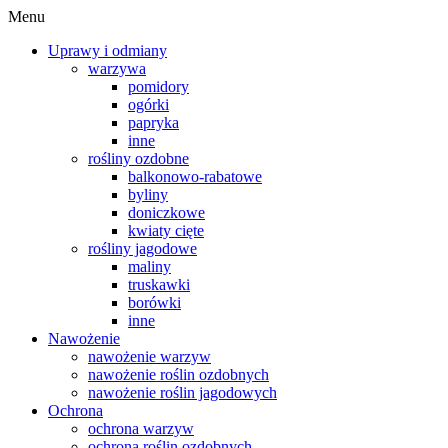
Menu
Uprawy i odmiany
warzywa
pomidory
ogórki
papryka
inne
rośliny ozdobne
balkonowo-rabatowe
byliny
doniczkowe
kwiaty cięte
rośliny jagodowe
maliny
truskawki
borówki
inne
Nawożenie
nawożenie warzyw
nawożenie roślin ozdobnych
nawożenie roślin jagodowych
Ochrona
ochrona warzyw
ochrona roślin ozdobnych