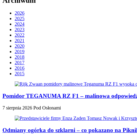
Archiwum
2026
2025
2024
2023
2022
2021
2020
2019
2018
2017
2016
2015
Pomidor TEGANUMA RZ F1 – malinowa odpowiedź n
7 sierpnia 2026
Pod Osłonami
Odmiany ogórka do szklarni – co pokazano na Pik