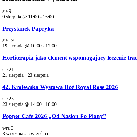
sie
9
9 sierpnia @ 11:00
-
16:00
Przystanek Papryka
sie
19
19 sierpnia @ 10:00
-
17:00
Hortiterapia jako element wspomagający leczenie tra
sie
21
21 sierpnia
-
23 sierpnia
42. Królewska Wystawa Róż Royal Rose 2026
sie
23
23 sierpnia @ 14:00
-
18:00
Pepper Cafe 2026 „Od Nasion Po Plony”
wrz
3
3 września
-
5 września