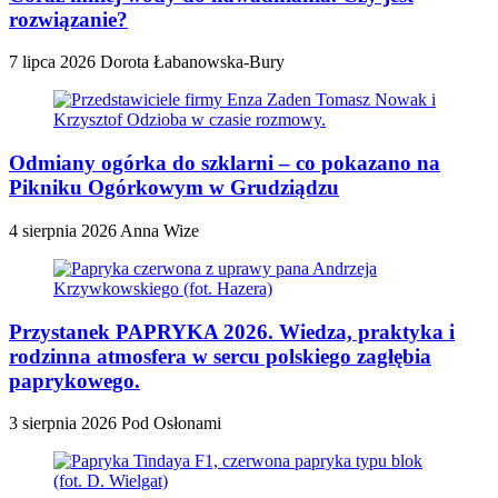
rozwiązanie?
7 lipca 2026
Dorota Łabanowska-Bury
Odmiany ogórka do szklarni – co pokazano na
Pikniku Ogórkowym w Grudziądzu
4 sierpnia 2026
Anna Wize
Przystanek PAPRYKA 2026. Wiedza, praktyka i
rodzinna atmosfera w sercu polskiego zagłębia
paprykowego.
3 sierpnia 2026
Pod Osłonami