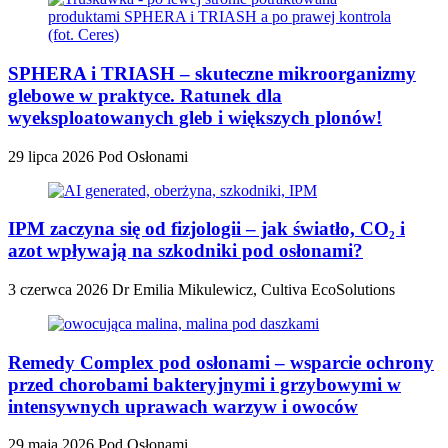
SPHERA i TRIASH – skuteczne mikroorganizmy
glebowe w praktyce. Ratunek dla
wyeksploatowanych gleb i większych plonów!
29 lipca 2026
Pod Osłonami
IPM zaczyna się od fizjologii – jak światło, CO₂ i
azot wpływają na szkodniki pod osłonami?
3 czerwca 2026
Dr Emilia Mikulewicz, Cultiva EcoSolutions
Remedy Complex pod osłonami – wsparcie ochrony
przed chorobami bakteryjnymi i grzybowymi w
intensywnych uprawach warzyw i owoców
29 maja 2026
Pod Osłonami