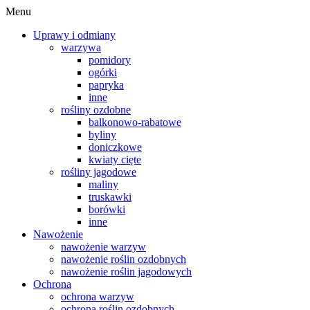
Menu
Uprawy i odmiany
warzywa
pomidory
ogórki
papryka
inne
rośliny ozdobne
balkonowo-rabatowe
byliny
doniczkowe
kwiaty cięte
rośliny jagodowe
maliny
truskawki
borówki
inne
Nawożenie
nawożenie warzyw
nawożenie roślin ozdobnych
nawożenie roślin jagodowych
Ochrona
ochrona warzyw
ochrona roślin ozdobnych