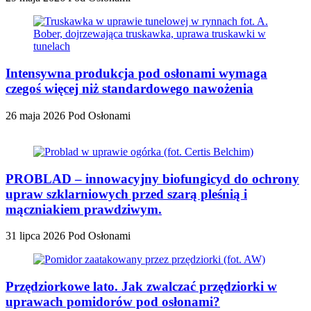
Intensywna produkcja pod osłonami wymaga
czegoś więcej niż standardowego nawożenia
26 maja 2026
Pod Osłonami
PROBLAD – innowacyjny biofungicyd do ochrony
upraw szklarniowych przed szarą pleśnią i
mączniakiem prawdziwym.
31 lipca 2026
Pod Osłonami
Przędziorkowe lato. Jak zwalczać przędziorki w
uprawach pomidorów pod osłonami?