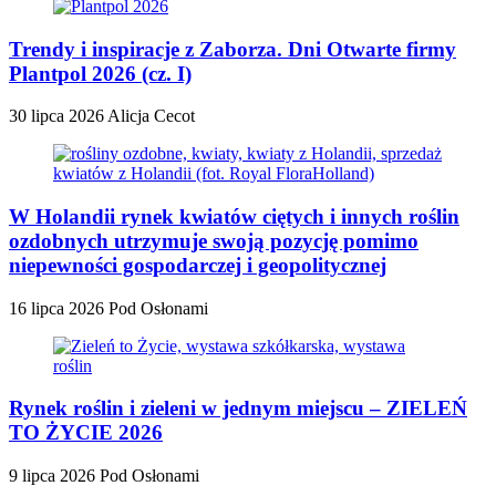
Trendy i inspiracje z Zaborza. Dni Otwarte firmy
Plantpol 2026 (cz. I)
30 lipca 2026
Alicja Cecot
W Holandii rynek kwiatów ciętych i innych roślin
ozdobnych utrzymuje swoją pozycję pomimo
niepewności gospodarczej i geopolitycznej
16 lipca 2026
Pod Osłonami
Rynek roślin i zieleni w jednym miejscu – ZIELEŃ
TO ŻYCIE 2026
9 lipca 2026
Pod Osłonami