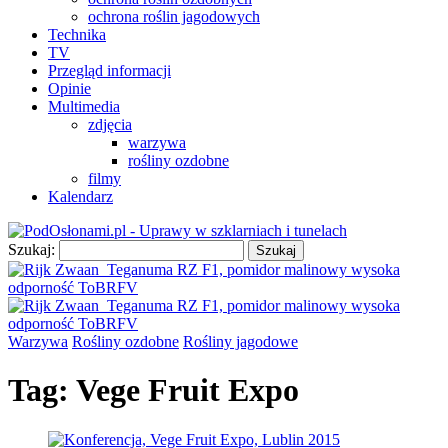
ochrona roślin jagodowych
Technika
TV
Przegląd informacji
Opinie
Multimedia
zdjęcia
warzywa
rośliny ozdobne
filmy
Kalendarz
Szukaj:
Warzywa
Rośliny ozdobne
Rośliny jagodowe
Tag:
Vege Fruit Expo