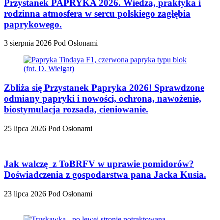
Przystanek PAPRYKA 2026. Wiedza, praktyka i
rodzinna atmosfera w sercu polskiego zagłębia
paprykowego.
3 sierpnia 2026
Pod Osłonami
Zbliża się Przystanek Papryka 2026! Sprawdzone
odmiany papryki i nowości, ochrona, nawożenie,
biostymulacja rozsada, cieniowanie.
25 lipca 2026
Pod Osłonami
Jak walczę z ToBRFV w uprawie pomidorów?
Doświadczenia z gospodarstwa pana Jacka Kusia.
23 lipca 2026
Pod Osłonami