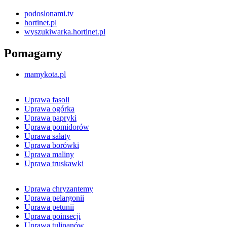
podoslonami.tv
hortinet.pl
wyszukiwarka.hortinet.pl
Pomagamy
mamykota.pl
Uprawa fasoli
Uprawa ogórka
Uprawa papryki
Uprawa pomidorów
Uprawa sałaty
Uprawa borówki
Uprawa maliny
Uprawa truskawki
Uprawa chryzantemy
Uprawa pelargonii
Uprawa petunii
Uprawa poinsecji
Uprawa tulipanów