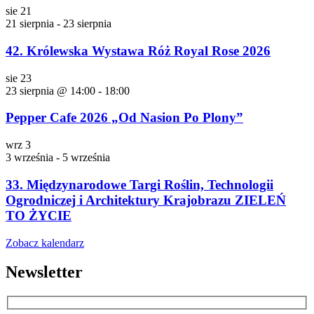
sie
21
21 sierpnia
-
23 sierpnia
42. Królewska Wystawa Róż Royal Rose 2026
sie
23
23 sierpnia @ 14:00
-
18:00
Pepper Cafe 2026 „Od Nasion Po Plony”
wrz
3
3 września
-
5 września
33. Międzynarodowe Targi Roślin, Technologii
Ogrodniczej i Architektury Krajobrazu ZIELEŃ
TO ŻYCIE
Zobacz kalendarz
Newsletter