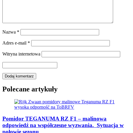
Nazwa
*
Adres e-mail
*
Witryna internetowa
Polecane artykuły
Pomidor TEGANUMA RZ F1 – malinowa
odpowiedź na współczesne wyzwania. Sytuacja w
połowie sezonu