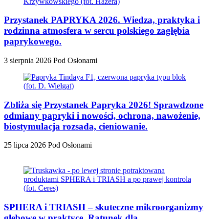
Przystanek PAPRYKA 2026. Wiedza, praktyka i
rodzinna atmosfera w sercu polskiego zagłębia
paprykowego.
3 sierpnia 2026
Pod Osłonami
Zbliża się Przystanek Papryka 2026! Sprawdzone
odmiany papryki i nowości, ochrona, nawożenie,
biostymulacja rozsada, cieniowanie.
25 lipca 2026
Pod Osłonami
SPHERA i TRIASH – skuteczne mikroorganizmy
glebowe w praktyce. Ratunek dla