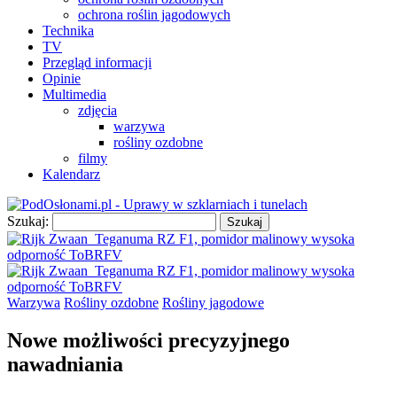
ochrona roślin jagodowych
Technika
TV
Przegląd informacji
Opinie
Multimedia
zdjęcia
warzywa
rośliny ozdobne
filmy
Kalendarz
Szukaj:
Warzywa
Rośliny ozdobne
Rośliny jagodowe
Nowe możliwości precyzyjnego
nawadniania