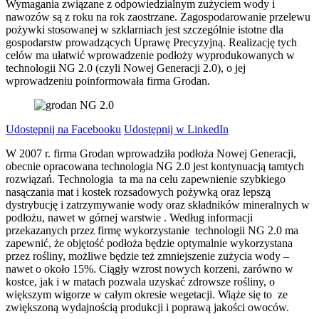
Wymagania związane z odpowiedzialnym zużyciem wody i
nawozów są z roku na rok zaostrzane. Zagospodarowanie przelewu
pożywki stosowanej w szklarniach jest szczególnie istotne dla
gospodarstw prowadzących Uprawę Precyzyjną. Realizację tych
celów ma ułatwić wprowadzenie podłoży wyprodukowanych w
technologii NG 2.0 (czyli Nowej Generacji 2.0), o jej
wprowadzeniu poinformowała firma Grodan.
Udostępnij na Facebooku
Udostępnij w LinkedIn
W 2007 r. firma Grodan wprowadziła podłoża Nowej Generacji,
obecnie opracowana technologia NG 2.0 jest kontynuacją tamtych
rozwiązań. Technologia ta ma na celu zapewnienie szybkiego
nasączania mat i kostek rozsadowych pożywką oraz lepszą
dystrybucję i zatrzymywanie wody oraz składników mineralnych w
podłożu, nawet w górnej warstwie . Według informacji
przekazanych przez firmę wykorzystanie technologii NG 2.0 ma
zapewnić, że objętość podłoża będzie optymalnie wykorzystana
przez rośliny, możliwe będzie też zmniejszenie zużycia wody –
nawet o około 15%. Ciągły wzrost nowych korzeni, zarówno w
kostce, jak i w matach pozwala uzyskać zdrowsze rośliny, o
większym wigorze w całym okresie wegetacji. Wiąże się to ze
zwiększoną wydajnością produkcji i poprawą jakości owoców.