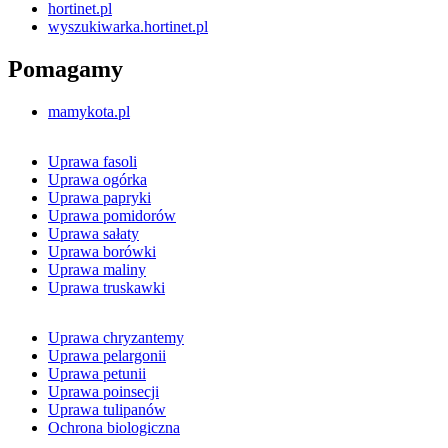
hortinet.pl
wyszukiwarka.hortinet.pl
Pomagamy
mamykota.pl
Uprawa fasoli
Uprawa ogórka
Uprawa papryki
Uprawa pomidorów
Uprawa sałaty
Uprawa borówki
Uprawa maliny
Uprawa truskawki
Uprawa chryzantemy
Uprawa pelargonii
Uprawa petunii
Uprawa poinsecji
Uprawa tulipanów
Ochrona biologiczna