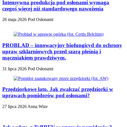
Intensywna produkcja pod osłonami wymaga
czegoś więcej niż standardowego nawożenia
26 maja 2026
Pod Osłonami
PROBLAD – innowacyjny biofungicyd do ochrony
upraw szklarniowych przed szarą pleśnią i
mączniakiem prawdziwym.
31 lipca 2026
Pod Osłonami
Przędziorkowe lato. Jak zwalczać przędziorki w
uprawach pomidorów pod osłonami?
27 lipca 2026
Anna Wize