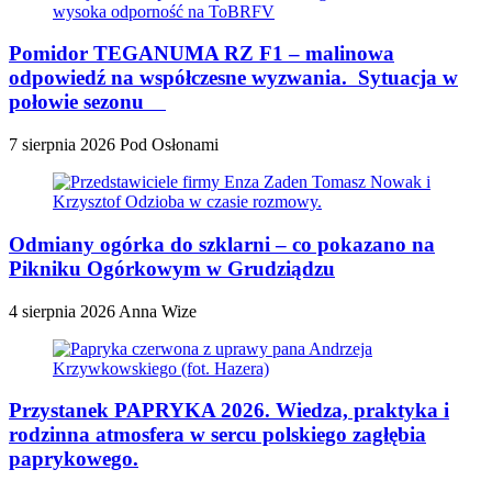
Pomidor TEGANUMA RZ F1 – malinowa
odpowiedź na współczesne wyzwania. Sytuacja w
połowie sezonu
7 sierpnia 2026
Pod Osłonami
Odmiany ogórka do szklarni – co pokazano na
Pikniku Ogórkowym w Grudziądzu
4 sierpnia 2026
Anna Wize
Przystanek PAPRYKA 2026. Wiedza, praktyka i
rodzinna atmosfera w sercu polskiego zagłębia
paprykowego.