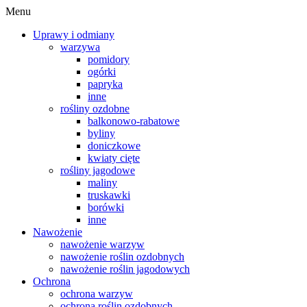
Menu
Uprawy i odmiany
warzywa
pomidory
ogórki
papryka
inne
rośliny ozdobne
balkonowo-rabatowe
byliny
doniczkowe
kwiaty cięte
rośliny jagodowe
maliny
truskawki
borówki
inne
Nawożenie
nawożenie warzyw
nawożenie roślin ozdobnych
nawożenie roślin jagodowych
Ochrona
ochrona warzyw
ochrona roślin ozdobnych