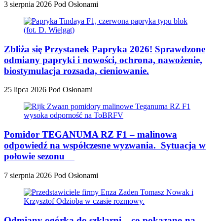
3 sierpnia 2026
Pod Osłonami
Zbliża się Przystanek Papryka 2026! Sprawdzone
odmiany papryki i nowości, ochrona, nawożenie,
biostymulacja rozsada, cieniowanie.
25 lipca 2026
Pod Osłonami
Pomidor TEGANUMA RZ F1 – malinowa
odpowiedź na współczesne wyzwania. Sytuacja w
połowie sezonu
7 sierpnia 2026
Pod Osłonami
Odmiany ogórka do szklarni – co pokazano na