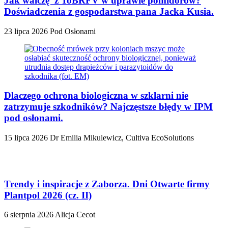
Jak walczę z ToBRFV w uprawie pomidorów?
Doświadczenia z gospodarstwa pana Jacka Kusia.
23 lipca 2026
Pod Osłonami
Dlaczego ochrona biologiczna w szklarni nie
zatrzymuje szkodników? Najczęstsze błędy w IPM
pod osłonami.
15 lipca 2026
Dr Emilia Mikulewicz, Cultiva EcoSolutions
Trendy i inspiracje z Zaborza. Dni Otwarte firmy
Plantpol 2026 (cz. II)
6 sierpnia 2026
Alicja Cecot