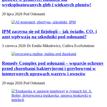
wyeksploatowanych gleb i większych plonów!
29 lipca 2026
Pod Osłonami
IPM zaczyna się od fizjologii – jak światło, CO₂ i
azot wpływają na szkodniki pod osłonami?
3 czerwca 2026
Dr Emilia Mikulewicz, Cultiva EcoSolutions
Remedy Complex pod osłonami – wsparcie ochrony
przed chorobami bakteryjnymi i grzybowymi w
intensywnych uprawach warzyw i owoców
29 maja 2026
Pod Osłonami