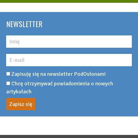
NEWSLETTER
Zapisuję się na newsletter PodOsłonami
Chcę otrzymywać powiadomienia o nowych
artykułach