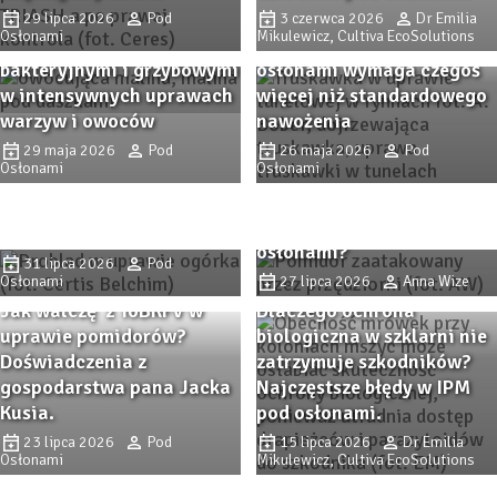
osłonami – wsparcie
29 lipca 2026
Pod
3 czerwca 2026
Dr Emilia
Osłonami
Mikulewicz, Cultiva EcoSolutions
ochrony przed chorobami
Intensywna produkcja pod
bakteryjnymi i grzybowymi
osłonami wymaga czegoś
w intensywnych uprawach
więcej niż standardowego
warzyw i owoców
nawożenia
PROBLAD – innowacyjny
29 maja 2026
Pod
26 maja 2026
Pod
biofungicyd do ochrony
Osłonami
Osłonami
Przędziorkowe lato. Jak
upraw szklarniowych przed
zwalczać przędziorki w
szarą pleśnią i
uprawach pomidorów pod
mączniakiem prawdziwym.
osłonami?
31 lipca 2026
Pod
Osłonami
27 lipca 2026
Anna Wize
Jak walczę z ToBRFV w
Dlaczego ochrona
uprawie pomidorów?
biologiczna w szklarni nie
Doświadczenia z
zatrzymuje szkodników?
gospodarstwa pana Jacka
Najczęstsze błędy w IPM
Kusia.
pod osłonami.
23 lipca 2026
Pod
15 lipca 2026
Dr Emilia
Osłonami
Mikulewicz, Cultiva EcoSolutions
SunClean – skuteczne