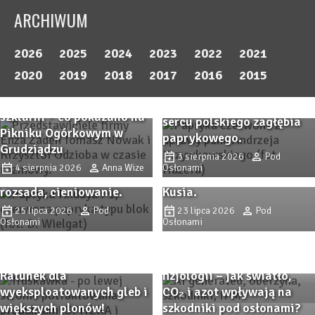
ARCHIWUM
2026
2025
2024
2023
2022
2021
Przystanek PAPRYKA 2026.
2020
2019
2018
2017
2016
2015
Wiedza, praktyka i
Odmiany ogórka do
rodzinna atmosfera w
Zbliża się Przystanek
szklarni – co pokazano na
sercu polskiego zagłębia
Papryka 2026! Sprawdzone
Jak walczę z ToBRFV w
Pikniku Ogórkowym w
paprykowego.
odmiany papryki i
uprawie pomidorów?
Grudziądzu
3 sierpnia 2026
Pod
nowości, ochrona,
Doświadczenia z
4 sierpnia 2026
Anna Wize
Osłonami
nawożenie, biostymulacja
gospodarstwa pana Jacka
rozsada, cieniowanie.
Kusia.
25 lipca 2026
Pod
23 lipca 2026
Pod
Osłonami
Osłonami
SPHERA i TRIASH –
skuteczne mikroorganizmy
glebowe w praktyce.
IPM zaczyna się od
Ratunek dla
fizjologii – jak światło,
wyeksploatowanych gleb i
CO₂ i azot wpływają na
większych plonów!
szkodniki pod osłonami?
Remedy Complex pod