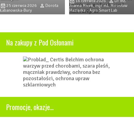
16 czerwca 2026
Dr inż.
25 czerwca 2026
Dorota
Joanna Micek, mgr inż. Mirosław
Łabanowska-Bury
Maziarka – Agro Smart Lab
Na zakupy z Pod Osłonami
Promocje, okazje...