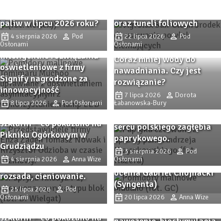
usuwanie powłok
Co zmieniło się na rynku
cieniujących ze szklarni
paliw w lipcu 2026 roku?
oraz tuneli foliowych
4 sierpnia 2026
Pod
22 lipca 2026
Pod
Osłonami
Osłonami
Inteligentne rozwiązania
Coraz mniej wody do
oświetleniowe z firmy
nawadniania. Czy jest
Signify nagrodzone za
rozwiązanie?
innowacyjność
Przystanek PAPRYKA 2026.
7 lipca 2026
Dorota
8 lipca 2026
Pod Osłonami
Łabanowska-Bury
Wiedza, praktyka i
Odmiany ogórka do
rodzinna atmosfera w
Zbliża się Przystanek
szklarni – co pokazano na
sercu polskiego zagłębia
Papryka 2026! Sprawdzone
Pikniku Ogórkowym w
paprykowego.
Uprawa pomidorów
odmiany papryki i
Grudziądzu
szklarniowych na
3 sierpnia 2026
Pod
nowości, ochrona,
4 sierpnia 2026
Anna Wize
Osłonami
półmetku – stan plantacji
nawożenie, biostymulacja
ocenia Gabriel Chojnacki
Zbliża się Przystanek
rozsada, cieniowanie.
(Syngenta)
Papryka 2026! Sprawdzone
25 lipca 2026
Pod
Osłonami
odmiany papryki i
20 lipca 2026
Anna Wize
Odmiany ogórka do
nowości, ochrona,
szklarni – co pokazano na
nawożenie, biostymulacja