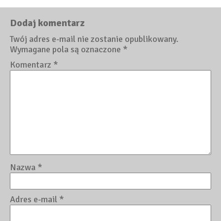
Dodaj komentarz
Twój adres e-mail nie zostanie opublikowany.
Wymagane pola są oznaczone
*
Komentarz
*
Nazwa
*
Adres e-mail
*