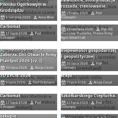
Stres termiczny pod
Pikniku Ogórkowym w
rozsada, cieniowanie.
Procedury
osłonami (cz. 2). Jak
Grudziądzu
25 lipca 2026
Pod
przygotowawcze i analiza
chłodzić rośliny i
4 sierpnia 2026
Anna Wize
Osłonami
opłacalności substratu
stymulować fotosyntezę?
W Holandii rynek kwiatów
Carbomat
19 czerwca 2026
Mgr inż.
ciętych i innych roślin
17 lipca 2026
Pod
Mirosław Maziarka, Prezes firmy
Osłonami
Agro Smart Lab
ozdobnych utrzymuje
swoją pozycję pomimo
Trendy i inspiracje z
niepewności gospodarczej
Polski rynek roślin
Zaborza. Dni Otwarte firmy
i geopolitycznej
ozdobnych – z
Plantpol 2026 (cz. I)
Rynek roślin i zieleni w
potencjałem. Belgijska
16 lipca 2026
Pod
Jakie sadzonki wybrać?
30 lipca 2026
Alicja Cecot
Osłonami
jednym miejscu – ZIELEŃ
misja handlowa w naszym
Sprawdzone odmiany
TO ŻYCIE 2026
kraju
Procedury
borówki i nowe propozycje
9 lipca 2026
Pod Osłonami
3 lipca 2026
Alicja Cecot
przygotowawcze i analiza
– Borówki Olimpu z
opłacalności substratu
Gospodarstwa
Stres termiczny pod
Carbomat
Szkółkarskiego Ciepłucha.
osłonami (cz. 1). Jak
17 lipca 2026
Pod
12 lipca 2026
Pod
Sadzonki truskawek. Na co
przewidywać stres
Osłonami
Osłonami
zwrócić uwagę przy
termiczny i radiacyjny?
zakupie