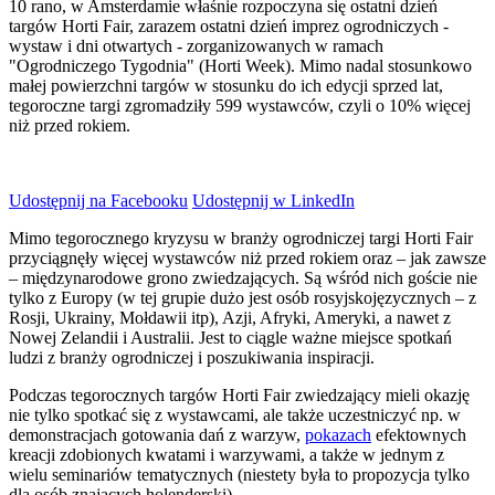
10 rano, w Amsterdamie właśnie rozpoczyna się ostatni dzień
targów Horti Fair, zarazem ostatni dzień imprez ogrodniczych -
wystaw i dni otwartych - zorganizowanych w ramach
"Ogrodniczego Tygodnia" (Horti Week). Mimo nadal stosunkowo
małej powierzchni targów w stosunku do ich edycji sprzed lat,
tegoroczne targi zgromadziły 599 wystawców, czyli o 10% więcej
niż przed rokiem.
Udostępnij na Facebooku
Udostępnij w LinkedIn
Mimo tegorocznego kryzysu w branży ogrodniczej targi Horti Fair
przyciągnęły więcej wystawców niż przed rokiem oraz – jak zawsze
– międzynarodowe grono zwiedzających. Są wśród nich goście nie
tylko z Europy (w tej grupie dużo jest osób rosyjskojęzycznych – z
Rosji, Ukrainy, Mołdawii itp), Azji, Afryki, Ameryki, a nawet z
Nowej Zelandii i Australii. Jest to ciągle ważne miejsce spotkań
ludzi z branży ogrodniczej i poszukiwania inspiracji.
Podczas tegorocznych targów Horti Fair zwiedzający mieli okazję
nie tylko spotkać się z wystawcami, ale także uczestniczyć np. w
demonstracjach gotowania dań z warzyw,
pokazach
efektownych
kreacji zdobionych kwatami i warzywami, a także w jednym z
wielu seminariów tematycznych (niestety była to propozycja tylko
dla osób znających holenderski).