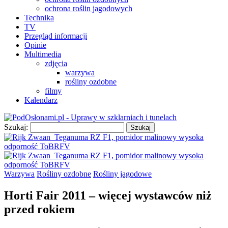
ochrona roślin jagodowych
Technika
TV
Przegląd informacji
Opinie
Multimedia
zdjęcia
warzywa
rośliny ozdobne
filmy
Kalendarz
Szukaj:
Warzywa
Rośliny ozdobne
Rośliny jagodowe
Horti Fair 2011 – więcej wystawców niż
przed rokiem