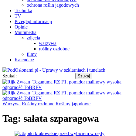
ochrona roślin jagodowych
Technika
TV
Przegląd informacji
Opinie
Multimedia
zdjęcia
warzywa
rośliny ozdobne
filmy
Kalendarz
Szukaj:
Warzywa
Rośliny ozdobne
Rośliny jagodowe
Tag:
sałata szparagowa