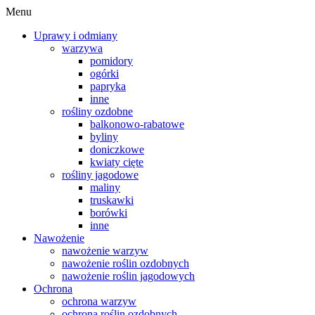
Menu
Uprawy i odmiany
warzywa
pomidory
ogórki
papryka
inne
rośliny ozdobne
balkonowo-rabatowe
byliny
doniczkowe
kwiaty cięte
rośliny jagodowe
maliny
truskawki
borówki
inne
Nawożenie
nawożenie warzyw
nawożenie roślin ozdobnych
nawożenie roślin jagodowych
Ochrona
ochrona warzyw
ochrona roślin ozdobnych