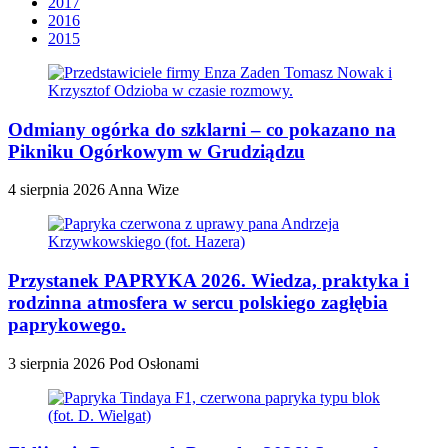
2017
2016
2015
Odmiany ogórka do szklarni – co pokazano na
Pikniku Ogórkowym w Grudziądzu
4 sierpnia 2026
Anna Wize
Przystanek PAPRYKA 2026. Wiedza, praktyka i
rodzinna atmosfera w sercu polskiego zagłębia
paprykowego.
3 sierpnia 2026
Pod Osłonami