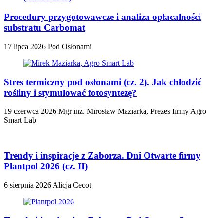
Procedury przygotowawcze i analiza opłacalności
substratu Carbomat
17 lipca 2026
Pod Osłonami
Stres termiczny pod osłonami (cz. 2). Jak chłodzić
rośliny i stymulować fotosyntezę?
19 czerwca 2026
Mgr inż. Mirosław Maziarka, Prezes firmy Agro
Smart Lab
Trendy i inspiracje z Zaborza. Dni Otwarte firmy
Plantpol 2026 (cz. II)
6 sierpnia 2026
Alicja Cecot