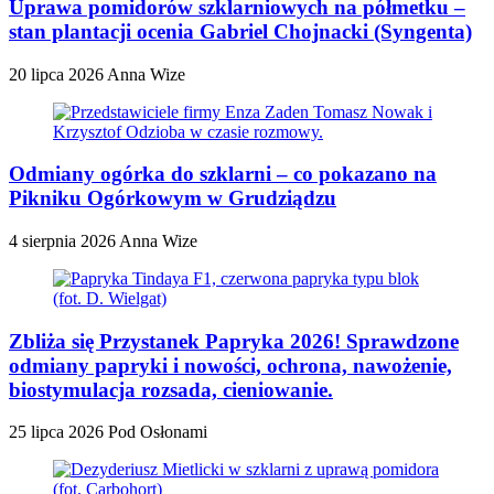
Uprawa pomidorów szklarniowych na półmetku –
stan plantacji ocenia Gabriel Chojnacki (Syngenta)
20 lipca 2026
Anna Wize
Odmiany ogórka do szklarni – co pokazano na
Pikniku Ogórkowym w Grudziądzu
4 sierpnia 2026
Anna Wize
Zbliża się Przystanek Papryka 2026! Sprawdzone
odmiany papryki i nowości, ochrona, nawożenie,
biostymulacja rozsada, cieniowanie.
25 lipca 2026
Pod Osłonami