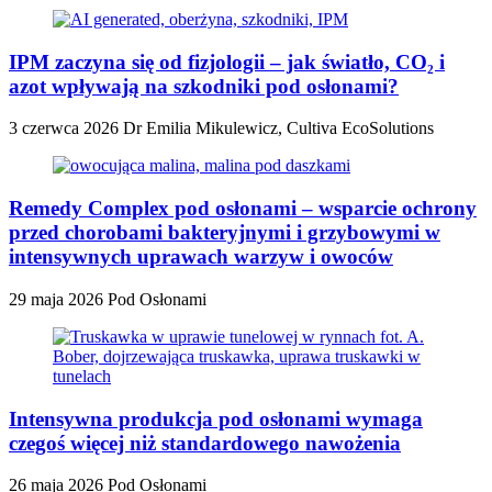
IPM zaczyna się od fizjologii – jak światło, CO₂ i
azot wpływają na szkodniki pod osłonami?
3 czerwca 2026
Dr Emilia Mikulewicz, Cultiva EcoSolutions
Remedy Complex pod osłonami – wsparcie ochrony
przed chorobami bakteryjnymi i grzybowymi w
intensywnych uprawach warzyw i owoców
29 maja 2026
Pod Osłonami
Intensywna produkcja pod osłonami wymaga
czegoś więcej niż standardowego nawożenia
26 maja 2026
Pod Osłonami