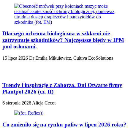
Dlaczego ochrona biologiczna w szklarni nie
zatrzymuje szkodników? Najczęstsze błędy w IPM
pod osłonami.
15 lipca 2026
Dr Emilia Mikulewicz, Cultiva EcoSolutions
Trendy i inspiracje z Zaborza. Dni Otwarte firmy
Plantpol 2026 (cz. II)
6 sierpnia 2026
Alicja Cecot
Co zmieniło się na rynku paliw w lipcu 2026 roku?