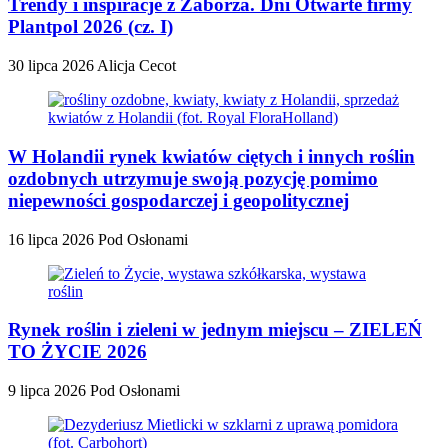
Trendy i inspiracje z Zaborza. Dni Otwarte firmy
Plantpol 2026 (cz. I)
30 lipca 2026
Alicja Cecot
W Holandii rynek kwiatów ciętych i innych roślin
ozdobnych utrzymuje swoją pozycję pomimo
niepewności gospodarczej i geopolitycznej
16 lipca 2026
Pod Osłonami
Rynek roślin i zieleni w jednym miejscu – ZIELEŃ
TO ŻYCIE 2026
9 lipca 2026
Pod Osłonami