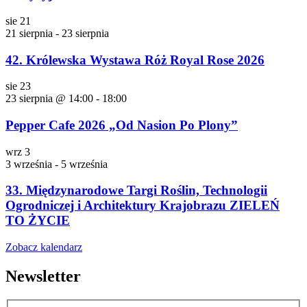
sie
21
21 sierpnia
-
23 sierpnia
42. Królewska Wystawa Róż Royal Rose 2026
sie
23
23 sierpnia @ 14:00
-
18:00
Pepper Cafe 2026 „Od Nasion Po Plony”
wrz
3
3 września
-
5 września
33. Międzynarodowe Targi Roślin, Technologii
Ogrodniczej i Architektury Krajobrazu ZIELEŃ
TO ŻYCIE
Zobacz kalendarz
Newsletter