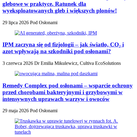
glebowe w praktyce. Ratunek dla
wyeksploatowanych gleb i większych plonów!
29 lipca 2026
Pod Osłonami
IPM zaczyna się od fizjologii – jak światło, CO₂ i
azot wpływają na szkodniki pod osłonami?
3 czerwca 2026
Dr Emilia Mikulewicz, Cultiva EcoSolutions
Remedy Complex pod osłonami – wsparcie ochrony
przed chorobami bakteryjnymi i grzybowymi w
intensywnych uprawach warzyw i owoców
29 maja 2026
Pod Osłonami