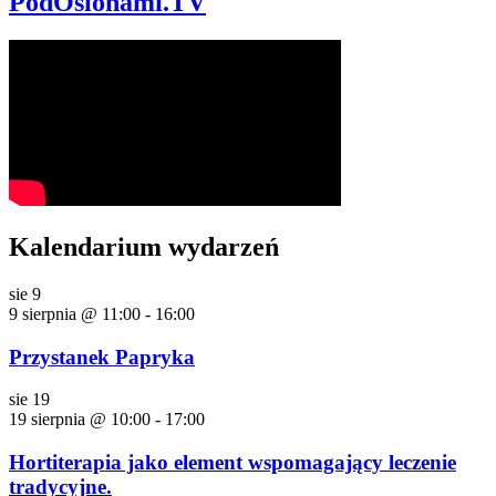
PodOslonami.TV
Kalendarium wydarzeń
sie
9
9 sierpnia @ 11:00
-
16:00
Przystanek Papryka
sie
19
19 sierpnia @ 10:00
-
17:00
Hortiterapia jako element wspomagający leczenie
tradycyjne.