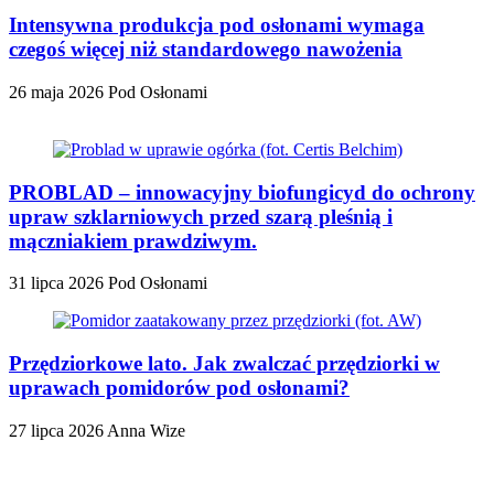
Intensywna produkcja pod osłonami wymaga
czegoś więcej niż standardowego nawożenia
26 maja 2026
Pod Osłonami
PROBLAD – innowacyjny biofungicyd do ochrony
upraw szklarniowych przed szarą pleśnią i
mączniakiem prawdziwym.
31 lipca 2026
Pod Osłonami
Przędziorkowe lato. Jak zwalczać przędziorki w
uprawach pomidorów pod osłonami?
27 lipca 2026
Anna Wize