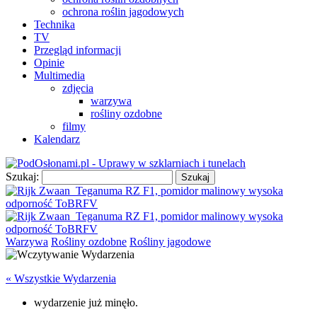
ochrona roślin jagodowych
Technika
TV
Przegląd informacji
Opinie
Multimedia
zdjęcia
warzywa
rośliny ozdobne
filmy
Kalendarz
Szukaj:
Warzywa
Rośliny ozdobne
Rośliny jagodowe
« Wszystkie Wydarzenia
wydarzenie już minęło.