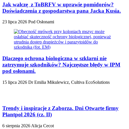
Jak walczę z ToBRFV w uprawie pomidorów?
Doświadczenia z gospodarstwa pana Jacka Kusia.
23 lipca 2026
Pod Osłonami
Dlaczego ochrona biologiczna w szklarni nie
zatrzymuje szkodników? Najczęstsze błędy w IPM
pod osłonami.
15 lipca 2026
Dr Emilia Mikulewicz, Cultiva EcoSolutions
Trendy i inspiracje z Zaborza. Dni Otwarte firmy
Plantpol 2026 (cz. II)
6 sierpnia 2026
Alicja Cecot