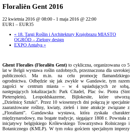
Floraliën Gent 2016
22 kwietnia 2016 @ 08:00
-
1 maja 2016 @ 22:00
EUR1 – EUR35
«
18. Targi Roślin i Architektury Krajobrazu MIASTO
OGRÓD – Zielony design
EXPO Antalya
»
Ghent Floralies (Floraliën Gent)
to cykliczna, organizowana co 5
lat w Belgii wystawa roślin ozdobnych, przeznaczona dla szerokiej
publiczności. Ma m.in. na celu promocję flamandzkiego
ogrodnictwa. Odbędzie się jak zwykle w Gandawie, tym razem
zagości w centrum miasta – w 4 sąsiadujących ze sobą,
następujących lokalizacjach: Park Citadel, Plac św. Piotra (Sint
Pietersplein), Leopoldskazerne, Bijlokesite, które utworzą
„Dzielnicę Sztuki”. Przez 10 wiosennych dni połączą je specjalnie
zaaranżowane rośliny, kwiaty, zieleń i inne atrakcje związane z
„Floraliami”. Gandawska wystawa, która zyskała charakter
międzynarodowy, ma bogate tradycje, sięgające 1808 r. Powstała z
inicjatywy belgijskiego Królewskiego Towarzystwa Rolniczego i
Botanicznego (KMLP). W tym roku gościem specjalnym imprezy