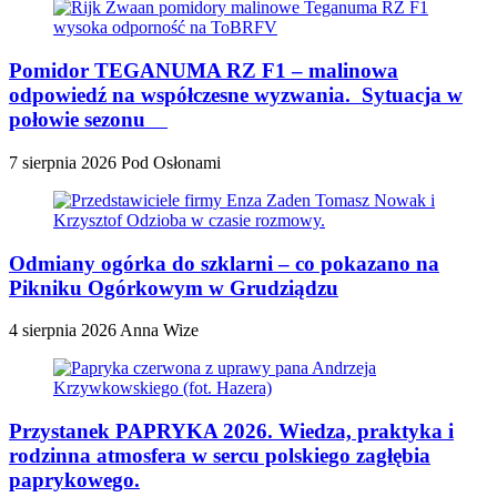
Pomidor TEGANUMA RZ F1 – malinowa
odpowiedź na współczesne wyzwania. Sytuacja w
połowie sezonu
7 sierpnia 2026
Pod Osłonami
Odmiany ogórka do szklarni – co pokazano na
Pikniku Ogórkowym w Grudziądzu
4 sierpnia 2026
Anna Wize
Przystanek PAPRYKA 2026. Wiedza, praktyka i
rodzinna atmosfera w sercu polskiego zagłębia
paprykowego.