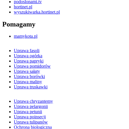
podoslonami.tv
hortinet.pl
wyszukiwarka.hortinet.pl
Pomagamy
mamykota.pl
Uprawa fasoli
Uprawa ogórka
Uprawa papryki
Uprawa pomidorów
Uprawa sałaty
Uprawa borówki
Uprawa maliny
Uprawa truskawki
Uprawa chryzantemy
Uprawa pelargonii
Uprawa petunii
Uprawa poinsecji
Uprawa tulipanów
Ochrona biologiczna