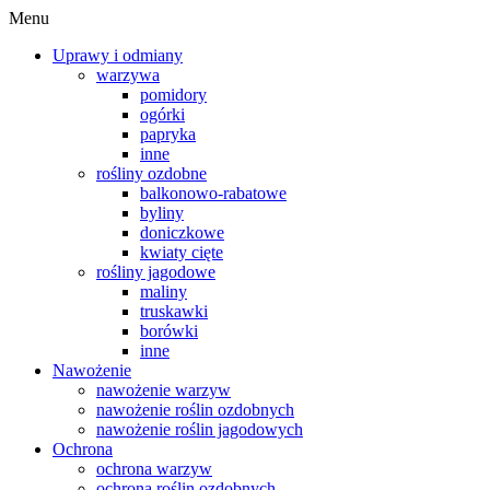
Menu
Uprawy i odmiany
warzywa
pomidory
ogórki
papryka
inne
rośliny ozdobne
balkonowo-rabatowe
byliny
doniczkowe
kwiaty cięte
rośliny jagodowe
maliny
truskawki
borówki
inne
Nawożenie
nawożenie warzyw
nawożenie roślin ozdobnych
nawożenie roślin jagodowych
Ochrona
ochrona warzyw
ochrona roślin ozdobnych