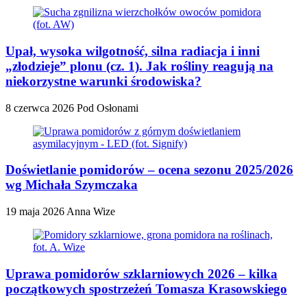
Upał, wysoka wilgotność, silna radiacja i inni
„złodzieje” plonu (cz. 1). Jak rośliny reagują na
niekorzystne warunki środowiska?
8 czerwca 2026
Pod Osłonami
Doświetlanie pomidorów – ocena sezonu 2025/2026
wg Michała Szymczaka
19 maja 2026
Anna Wize
Uprawa pomidorów szklarniowych 2026 – kilka
początkowych spostrzeżeń Tomasza Krasowskiego