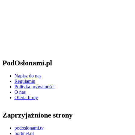
PodOsłonami.pl
Napisz do nas
Regulamin
Polityka prywatności
O nas
Oferta firmy
Zaprzyjaźnione strony
podoslonami.tv
hortinet.pl