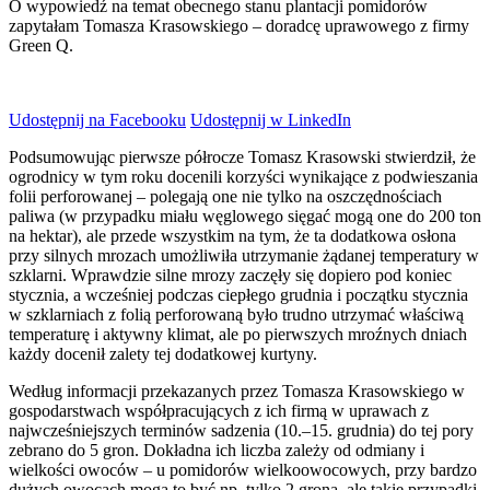
O wypowiedź na temat obecnego stanu plantacji pomidorów
zapytałam Tomasza Krasowskiego – doradcę uprawowego z firmy
Green Q.
Udostępnij na Facebooku
Udostępnij w LinkedIn
Podsumowując pierwsze półrocze Tomasz Krasowski stwierdził, że
ogrodnicy w tym roku docenili korzyści wynikające z podwieszania
folii perforowanej – polegają one nie tylko na oszczędnościach
paliwa (w przypadku miału węglowego sięgać mogą one do 200 ton
na hektar), ale przede wszystkim na tym, że ta dodatkowa osłona
przy silnych mrozach umożliwiła utrzymanie żądanej temperatury w
szklarni. Wprawdzie silne mrozy zaczęły się dopiero pod koniec
stycznia, a wcześniej podczas ciepłego grudnia i początku stycznia
w szklarniach z folią perforowaną było trudno utrzymać właściwą
temperaturę i aktywny klimat, ale po pierwszych mroźnych dniach
każdy docenił zalety tej dodatkowej kurtyny.
Według informacji przekazanych przez Tomasza Krasowskiego w
gospodarstwach współpracujących z ich firmą w uprawach z
najwcześniejszych terminów sadzenia (10.–15. grudnia) do tej pory
zebrano do 5 gron. Dokładna ich liczba zależy od odmiany i
wielkości owoców – u pomidorów wielkoowocowych, przy bardzo
dużych owocach mogą to być np. tylko 2 grona, ale takie przypadki