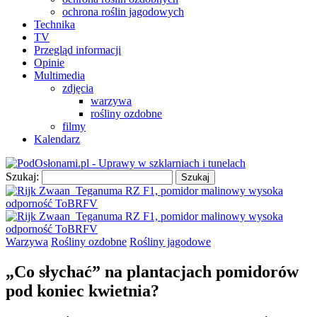
ochrona roślin jagodowych
Technika
TV
Przegląd informacji
Opinie
Multimedia
zdjęcia
warzywa
rośliny ozdobne
filmy
Kalendarz
Szukaj:
Warzywa
Rośliny ozdobne
Rośliny jagodowe
„Co słychać” na plantacjach pomidorów
pod koniec kwietnia?