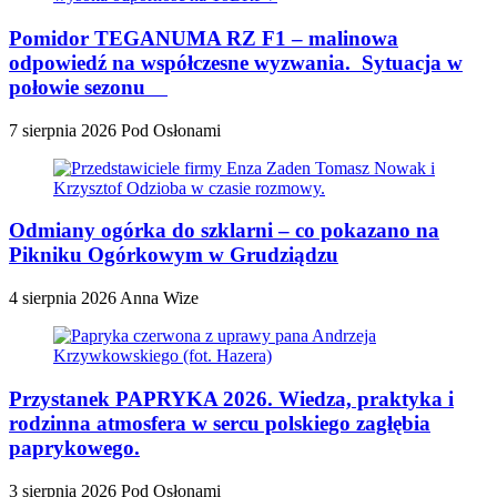
Pomidor TEGANUMA RZ F1 – malinowa
odpowiedź na współczesne wyzwania. Sytuacja w
połowie sezonu
7 sierpnia 2026
Pod Osłonami
Odmiany ogórka do szklarni – co pokazano na
Pikniku Ogórkowym w Grudziądzu
4 sierpnia 2026
Anna Wize
Przystanek PAPRYKA 2026. Wiedza, praktyka i
rodzinna atmosfera w sercu polskiego zagłębia
paprykowego.
3 sierpnia 2026
Pod Osłonami