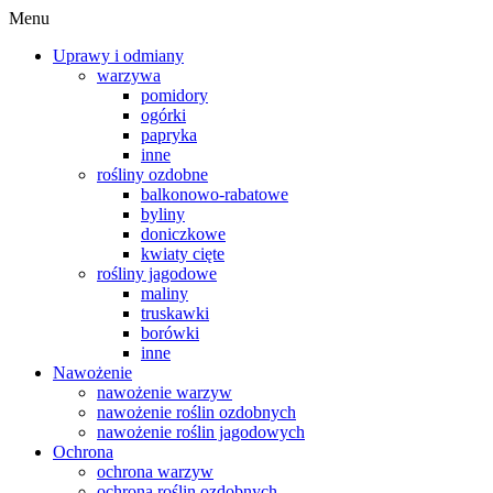
Menu
Uprawy i odmiany
warzywa
pomidory
ogórki
papryka
inne
rośliny ozdobne
balkonowo-rabatowe
byliny
doniczkowe
kwiaty cięte
rośliny jagodowe
maliny
truskawki
borówki
inne
Nawożenie
nawożenie warzyw
nawożenie roślin ozdobnych
nawożenie roślin jagodowych
Ochrona
ochrona warzyw
ochrona roślin ozdobnych