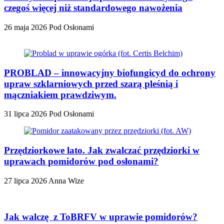
czegoś więcej niż standardowego nawożenia
26 maja 2026
Pod Osłonami
PROBLAD – innowacyjny biofungicyd do ochrony
upraw szklarniowych przed szarą pleśnią i
mączniakiem prawdziwym.
31 lipca 2026
Pod Osłonami
Przędziorkowe lato. Jak zwalczać przędziorki w
uprawach pomidorów pod osłonami?
27 lipca 2026
Anna Wize
Jak walczę z ToBRFV w uprawie pomidorów?