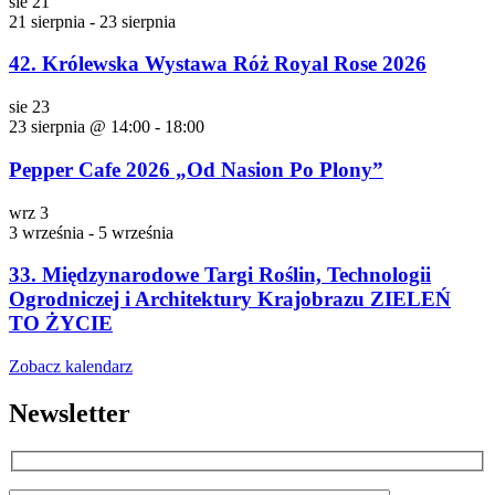
sie
21
21 sierpnia
-
23 sierpnia
42. Królewska Wystawa Róż Royal Rose 2026
sie
23
23 sierpnia @ 14:00
-
18:00
Pepper Cafe 2026 „Od Nasion Po Plony”
wrz
3
3 września
-
5 września
33. Międzynarodowe Targi Roślin, Technologii
Ogrodniczej i Architektury Krajobrazu ZIELEŃ
TO ŻYCIE
Zobacz kalendarz
Newsletter