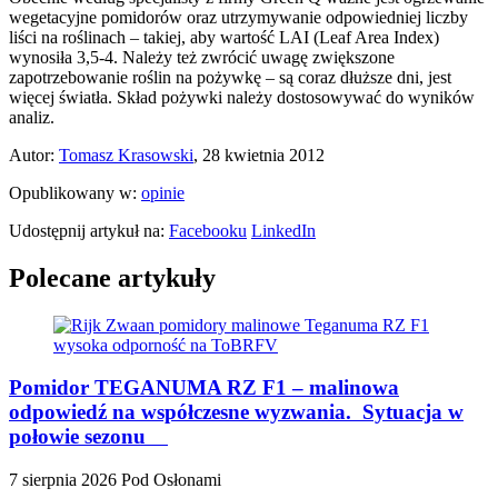
wegetacyjne pomidorów oraz utrzymywanie odpowiedniej liczby
liści na roślinach – takiej, aby wartość LAI (Leaf Area Index)
wynosiła 3,5-4. Należy też zwrócić uwagę zwiększone
zapotrzebowanie roślin na pożywkę – są coraz dłuższe dni, jest
więcej światła. Skład pożywki należy dostosowywać do wyników
analiz.
Autor:
Tomasz Krasowski
, 28 kwietnia 2012
Opublikowany w:
opinie
Udostępnij artykuł na:
Facebooku
LinkedIn
Polecane artykuły
Pomidor TEGANUMA RZ F1 – malinowa
odpowiedź na współczesne wyzwania. Sytuacja w
połowie sezonu
7 sierpnia 2026
Pod Osłonami