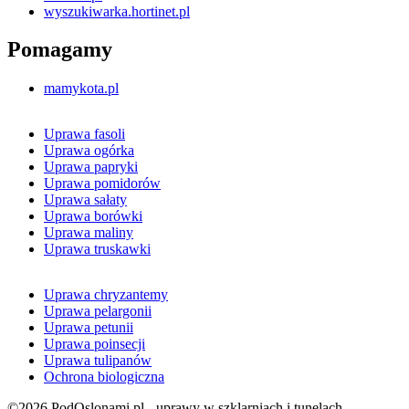
wyszukiwarka.hortinet.pl
Pomagamy
mamykota.pl
Uprawa fasoli
Uprawa ogórka
Uprawa papryki
Uprawa pomidorów
Uprawa sałaty
Uprawa borówki
Uprawa maliny
Uprawa truskawki
Uprawa chryzantemy
Uprawa pelargonii
Uprawa petunii
Uprawa poinsecji
Uprawa tulipanów
Ochrona biologiczna
©2026 PodOslonami.pl - uprawy w szklarniach i tunelach