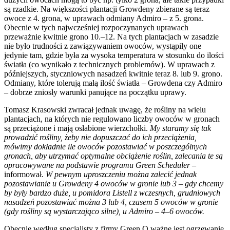
są rzadkie. Na większości plantacji Growdeny zbierane są teraz
owoce z 4. grona, w uprawach odmiany Admiro – z 5. grona.
Obecnie w tych najwcześniej rozpoczynanych uprawach
przeważnie kwitnie grono 10.–12. Na tych plantacjach w zasadzie
nie było trudności z zawiązywaniem owoców, wystąpiły one
jedynie tam, gdzie była za wysoka temperatura w stosunku do ilości
światła (co wynikało z technicznych problemów). W uprawach z
późniejszych, styczniowych nasadzeń kwitnie teraz 8. lub 9. grono.
Odmiany, które tolerują małą ilość światła – Growdena czy Admiro
– dobrze zniosły warunki panujące na początku uprawy.
Tomasz Krasowski zwracał jednak uwagę, że rośliny na wielu
plantacjach, na których nie regulowano liczby owoców w gronach
są przeciążone i mają osłabione wierzchołki.
My staramy się tak
prowadzić rośliny, żeby nie dopuszczać do ich przeciążenia,
mówimy dokładnie ile owoców pozostawiać w poszczególnych
gronach, aby utrzymać optymalne obciążenie roślin, zalecania te są
opracowywane na podstawie programu Green Scheduler
–
informował.
W pewnym uproszczeniu można zalecić jednak
pozostawianie u Growdeny 4 owoców w gronie lub 3 – gdy chcemy
by były bardzo duże, u pomidora Listell z wczesnych, grudniowych
nasadzeń pozostawiać można 3 lub 4, czasem 5 owoców w gronie
(gdy rośliny są wystarczająco silne), u Admiro – 4–6 owoców.
Obecnie według specjalisty z firmy Green Q ważne jest ogrzewanie