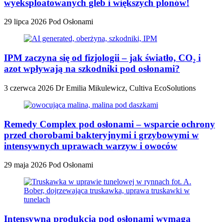
wyeksploatowanych gleb i większych plonów!
29 lipca 2026
Pod Osłonami
IPM zaczyna się od fizjologii – jak światło, CO₂ i
azot wpływają na szkodniki pod osłonami?
3 czerwca 2026
Dr Emilia Mikulewicz, Cultiva EcoSolutions
Remedy Complex pod osłonami – wsparcie ochrony
przed chorobami bakteryjnymi i grzybowymi w
intensywnych uprawach warzyw i owoców
29 maja 2026
Pod Osłonami
Intensywna produkcja pod osłonami wymaga