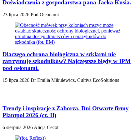
Doświadczenia z gospodarstwa pana Jacka Kusia.
23 lipca 2026
Pod Osłonami
Dlaczego ochrona biologiczna w szklarni nie
zatrzymuje szkodników? Najczęstsze błędy w IPM
pod osłonami.
15 lipca 2026
Dr Emilia Mikulewicz, Cultiva EcoSolutions
Trendy i inspiracje z Zaborza. Dni Otwarte firmy
Plantpol 2026 (cz. II)
6 sierpnia 2026
Alicja Cecot