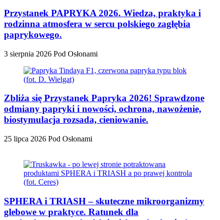
Przystanek PAPRYKA 2026. Wiedza, praktyka i
rodzinna atmosfera w sercu polskiego zagłębia
paprykowego.
3 sierpnia 2026
Pod Osłonami
Zbliża się Przystanek Papryka 2026! Sprawdzone
odmiany papryki i nowości, ochrona, nawożenie,
biostymulacja rozsada, cieniowanie.
25 lipca 2026
Pod Osłonami
SPHERA i TRIASH – skuteczne mikroorganizmy
glebowe w praktyce. Ratunek dla