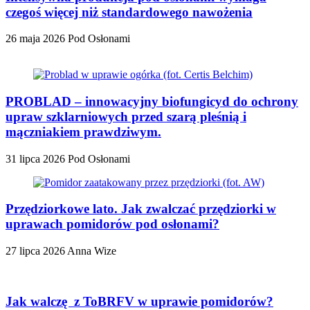
czegoś więcej niż standardowego nawożenia
26 maja 2026
Pod Osłonami
PROBLAD – innowacyjny biofungicyd do ochrony
upraw szklarniowych przed szarą pleśnią i
mączniakiem prawdziwym.
31 lipca 2026
Pod Osłonami
Przędziorkowe lato. Jak zwalczać przędziorki w
uprawach pomidorów pod osłonami?
27 lipca 2026
Anna Wize
Jak walczę z ToBRFV w uprawie pomidorów?