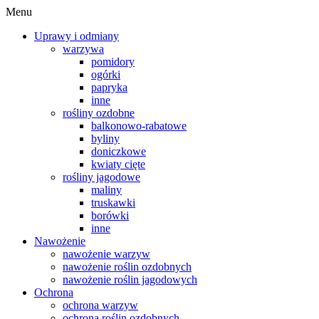
Menu
Uprawy i odmiany
warzywa
pomidory
ogórki
papryka
inne
rośliny ozdobne
balkonowo-rabatowe
byliny
doniczkowe
kwiaty cięte
rośliny jagodowe
maliny
truskawki
borówki
inne
Nawożenie
nawożenie warzyw
nawożenie roślin ozdobnych
nawożenie roślin jagodowych
Ochrona
ochrona warzyw
ochrona roślin ozdobnych