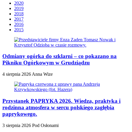
2020
2019
2018
2017
2016
2015
Odmiany ogórka do szklarni – co pokazano na
Pikniku Ogórkowym w Grudziądzu
4 sierpnia 2026
Anna Wize
Przystanek PAPRYKA 2026. Wiedza, praktyka i
rodzinna atmosfera w sercu polskiego zagłębia
paprykowego.
3 sierpnia 2026
Pod Osłonami