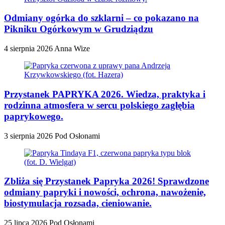
Odmiany ogórka do szklarni – co pokazano na
Pikniku Ogórkowym w Grudziądzu
4 sierpnia 2026
Anna Wize
Przystanek PAPRYKA 2026. Wiedza, praktyka i
rodzinna atmosfera w sercu polskiego zagłębia
paprykowego.
3 sierpnia 2026
Pod Osłonami
Zbliża się Przystanek Papryka 2026! Sprawdzone
odmiany papryki i nowości, ochrona, nawożenie,
biostymulacja rozsada, cieniowanie.
25 lipca 2026
Pod Osłonami