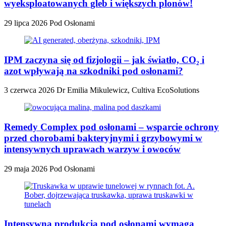
wyeksploatowanych gleb i większych plonów!
29 lipca 2026
Pod Osłonami
IPM zaczyna się od fizjologii – jak światło, CO₂ i
azot wpływają na szkodniki pod osłonami?
3 czerwca 2026
Dr Emilia Mikulewicz, Cultiva EcoSolutions
Remedy Complex pod osłonami – wsparcie ochrony
przed chorobami bakteryjnymi i grzybowymi w
intensywnych uprawach warzyw i owoców
29 maja 2026
Pod Osłonami
Intensywna produkcja pod osłonami wymaga