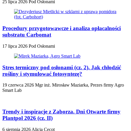
25 lipca 2026
Pod Osłonami
Procedury przygotowawcze i analiza opłacalności
substratu Carbomat
17 lipca 2026
Pod Osłonami
Stres termiczny pod osłonami (cz. 2). Jak chłodzić
rośliny i stymulować fotosyntezę?
19 czerwca 2026
Mgr inż. Mirosław Maziarka, Prezes firmy Agro
Smart Lab
Trendy i inspiracje z Zaborza. Dni Otwarte firmy
Plantpol 2026 (cz. II)
6 sierpnia 2026
Alicja Cecot