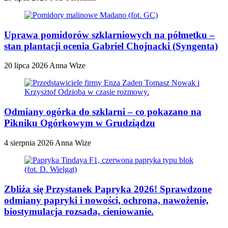
Uprawa pomidorów szklarniowych na półmetku –
stan plantacji ocenia Gabriel Chojnacki (Syngenta)
20 lipca 2026
Anna Wize
Odmiany ogórka do szklarni – co pokazano na
Pikniku Ogórkowym w Grudziądzu
4 sierpnia 2026
Anna Wize
Zbliża się Przystanek Papryka 2026! Sprawdzone
odmiany papryki i nowości, ochrona, nawożenie,
biostymulacja rozsada, cieniowanie.