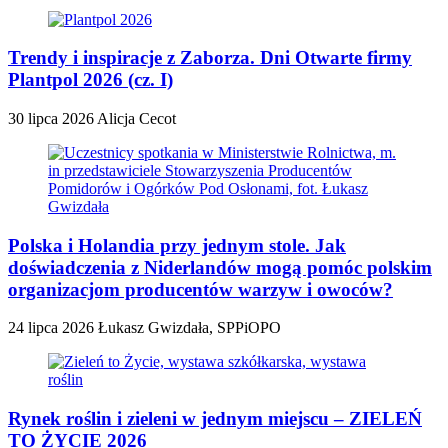
Trendy i inspiracje z Zaborza. Dni Otwarte firmy
Plantpol 2026 (cz. I)
30 lipca 2026
Alicja Cecot
Polska i Holandia przy jednym stole. Jak
doświadczenia z Niderlandów mogą pomóc polskim
organizacjom producentów warzyw i owoców?
24 lipca 2026
Łukasz Gwizdała, SPPiOPO
Rynek roślin i zieleni w jednym miejscu – ZIELEŃ
TO ŻYCIE 2026