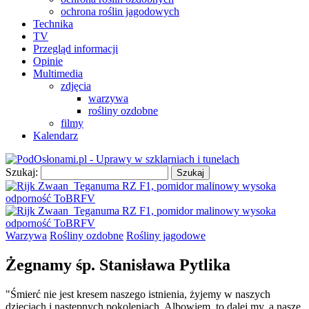
ochrona roślin jagodowych
Technika
TV
Przegląd informacji
Opinie
Multimedia
zdjęcia
warzywa
rośliny ozdobne
filmy
Kalendarz
Szukaj:
Warzywa
Rośliny ozdobne
Rośliny jagodowe
Żegnamy śp. Stanisława Pytlika
"Śmierć nie jest kresem naszego istnienia, żyjemy w naszych
dzieciach i następnych pokoleniach. Albowiem, to dalej my, a nasze