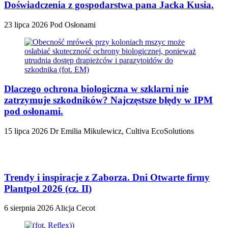
Doświadczenia z gospodarstwa pana Jacka Kusia.
23 lipca 2026
Pod Osłonami
Dlaczego ochrona biologiczna w szklarni nie
zatrzymuje szkodników? Najczęstsze błędy w IPM
pod osłonami.
15 lipca 2026
Dr Emilia Mikulewicz, Cultiva EcoSolutions
Trendy i inspiracje z Zaborza. Dni Otwarte firmy
Plantpol 2026 (cz. II)
6 sierpnia 2026
Alicja Cecot