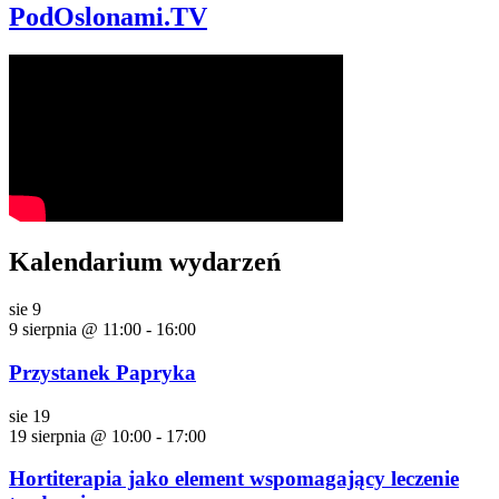
PodOslonami.TV
Kalendarium wydarzeń
sie
9
9 sierpnia @ 11:00
-
16:00
Przystanek Papryka
sie
19
19 sierpnia @ 10:00
-
17:00
Hortiterapia jako element wspomagający leczenie