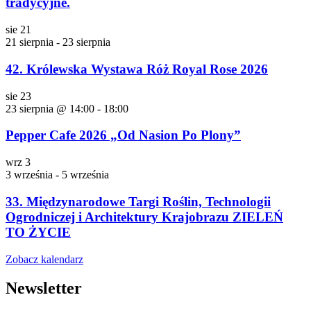
tradycyjne.
sie
21
21 sierpnia
-
23 sierpnia
42. Królewska Wystawa Róż Royal Rose 2026
sie
23
23 sierpnia @ 14:00
-
18:00
Pepper Cafe 2026 „Od Nasion Po Plony”
wrz
3
3 września
-
5 września
33. Międzynarodowe Targi Roślin, Technologii
Ogrodniczej i Architektury Krajobrazu ZIELEŃ
TO ŻYCIE
Zobacz kalendarz
Newsletter