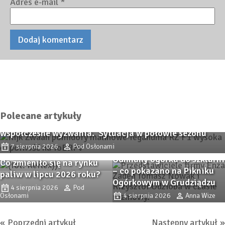
Adres e-mail
*
Polecane artykuły
Pomidor TEGANUMA RZ F1 – malinowa odpowiedź na
współczesne wyzwania. Sytuacja w połowie sezonu
7 sierpnia 2026
Pod Osłonami
Odmiany ogórka do szklarni
Co zmieniło się na rynku
– co pokazano na Pikniku
paliw w lipcu 2026 roku?
Ogórkowym w Grudziądzu
4 sierpnia 2026
Pod
Wykłady i konsultacje w
Osłonami
4 sierpnia 2026
Anna Wize
Gołuchowie
5 września 2016
Pod
Poprzedni artykuł
Następny artykuł