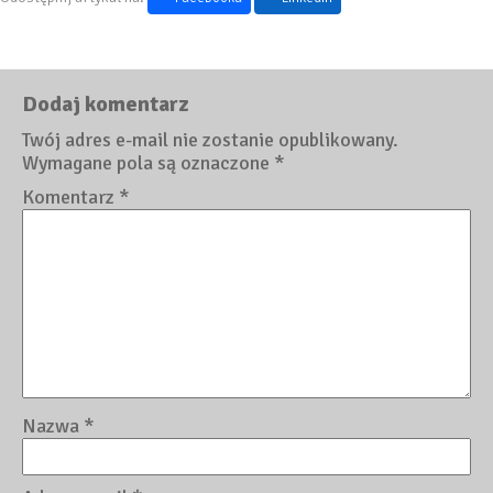
Dodaj komentarz
Twój adres e-mail nie zostanie opublikowany.
Wymagane pola są oznaczone
*
Komentarz
*
Nazwa
*