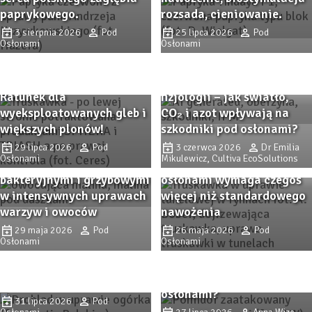
paprykowego.
rozsada, cieniowanie.
3 sierpnia 2026
Pod
25 lipca 2026
Pod
Osłonami
Osłonami
SPHERA i TRIASH –
skuteczne mikroorganizmy
glebowe w praktyce.
IPM zaczyna się od
Ratunek dla
fizjologii – jak światło,
wyeksploatowanych gleb i
CO₂ i azot wpływają na
większych plonów!
szkodniki pod osłonami?
Remedy Complex pod
osłonami – wsparcie
29 lipca 2026
Pod
3 czerwca 2026
Dr Emilia
Osłonami
Mikulewicz, Cultiva EcoSolutions
ochrony przed chorobami
Intensywna produkcja pod
bakteryjnymi i grzybowymi
osłonami wymaga czegoś
w intensywnych uprawach
więcej niż standardowego
warzyw i owoców
nawożenia
PROBLAD – innowacyjny
29 maja 2026
Pod
26 maja 2026
Pod
biofungicyd do ochrony
Osłonami
Osłonami
Przędziorkowe lato. Jak
upraw szklarniowych przed
zwalczać przędziorki w
szarą pleśnią i
uprawach pomidorów pod
mączniakiem prawdziwym.
osłonami?
31 lipca 2026
Pod