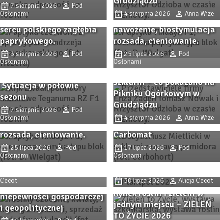
Grudziądzu
Wiedza, praktyka i
7 sierpnia 2026
Pod
odmiany papryki i
Osłonami
4 sierpnia 2026
Anna Wize
rodzinna atmosfera w
nowości, ochrona,
sercu polskiego zagłębia
nawożenie, biostymulacja
paprykowego.
rozsada, cieniowanie.
Pomidor TEGANUMA RZ F1
3 sierpnia 2026
Pod
25 lipca 2026
Pod
Osłonami
– malinowa odpowiedź na
Osłonami
Odmiany ogórka do
współczesne wyzwania.
Zbliża się Przystanek
szklarni – co pokazano na
Sytuacja w połowie
Papryka 2026! Sprawdzone
Pikniku Ogórkowym w
sezonu
odmiany papryki i
Procedury
Grudziądzu
7 sierpnia 2026
Pod
nowości, ochrona,
przygotowawcze i analiza
Osłonami
4 sierpnia 2026
Anna Wize
nawożenie, biostymulacja
opłacalności substratu
rozsada, cieniowanie.
Carbomat
Trendy i inspiracje z
Trendy i inspiracje z
Zaborza. Dni Otwarte firmy
25 lipca 2026
Pod
17 lipca 2026
Pod
W Holandii rynek kwiatów
Zaborza. Dni Otwarte firmy
Osłonami
Osłonami
Plantpol 2026 (cz. II)
ciętych i innych roślin
Plantpol 2026 (cz. I)
ozdobnych utrzymuje
6 sierpnia 2026
Alicja
Cecot
30 lipca 2026
Alicja Cecot
swoją pozycję pomimo
Rynek roślin i zieleni w
niepewności gospodarczej
Jakie sadzonki wybrać?
jednym miejscu – ZIELEŃ
i geopolitycznej
Sprawdzone odmiany
TO ŻYCIE 2026
Procedury
borówki i nowe propozycje