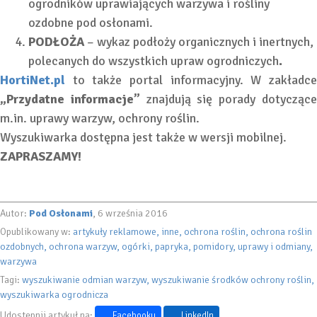
ogrodników uprawiających warzywa i rośliny
ozdobne pod osłonami.
PODŁOŻA
– wykaz podłoży organicznych i inertnych,
polecanych do wszystkich upraw ogrodniczych
.
HortiNet.pl
to także portal informacyjny. W zakładc
„Przydatne informacje”
znajdują się porady dotycząc
m.in. uprawy warzyw, ochrony roślin.
Wyszukiwarka dostępna jest także w wersji mobilnej.
ZAPRASZAMY!
Autor:
Pod Osłonami
, 6 września 2016
Opublikowany w:
artykuły reklamowe
inne
ochrona roślin
ochrona roślin
ozdobnych
ochrona warzyw
ogórki
papryka
pomidory
uprawy i odmiany
warzywa
Tagi:
wyszukiwanie odmian warzyw
wyszukiwanie środków ochrony roślin
wyszukiwarka ogrodnicza
Udostępnij artykuł na:
Facebooku
LinkedIn