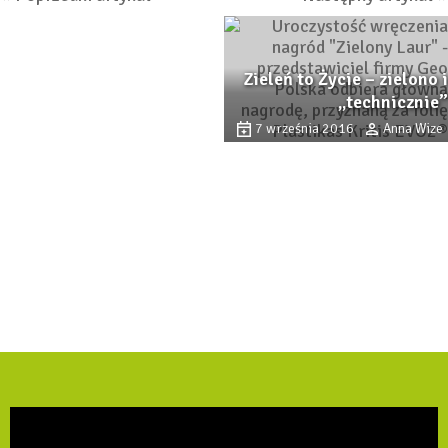
Osłonami
Zieleń to Życie – zielono i
„technicznie”
7 września 2016
Anna Wize