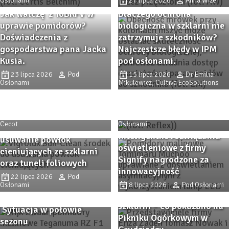
Osłonami
27 lipca 2026
Anna Wize
Jak walczę z ToBRFV w
Dlaczego ochrona
uprawie pomidorów?
biologiczna w szklarni nie
Doświadczenia z
zatrzymuje szkodników?
gospodarstwa pana Jacka
Najczęstsze błędy w IPM
Kusia.
pod osłonami.
23 lipca 2026
Pod
15 lipca 2026
Dr Emilia
Trendy i inspiracje z
Osłonami
Mikulewicz, Cultiva EcoSolutions
Zaborza. Dni Otwarte firmy
Co zmieniło się na rynku
Plantpol 2026 (cz. II)
paliw w lipcu 2026 roku?
6 sierpnia 2026
Alicja
4 sierpnia 2026
Pod
Cecot
Osłonami
SunClean – skuteczne
Inteligentne rozwiązania
usuwanie powłok
oświetleniowe z firmy
cieniujących ze szklarni
Signify nagrodzone za
oraz tuneli foliowych
innowacyjność
Pomidor TEGANUMA RZ F1
22 lipca 2026
Pod
Osłonami
– malinowa odpowiedź na
8 lipca 2026
Pod Osłonami
Odmiany ogórka do
współczesne wyzwania.
szklarni – co pokazano na
Sytuacja w połowie
Zbliża się Przystanek
Pikniku Ogórkowym w
sezonu
Przystanek PAPRYKA 2026.
Papryka 2026! Sprawdzone