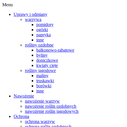
Menu
Uprawy i odmiany
warzywa
pomidory
ogórki
papryka
inne
rośliny ozdobne
balkonowo-rabatowe
byliny
doniczkowe
kwiaty cięte
rośliny jagodowe
maliny
truskawki
borówki
inne
Nawożenie
nawożenie warzyw
nawożenie roślin ozdobnych
nawożenie roślin jagodowych
Ochrona
ochrona warzyw
ochrona roślin ozdobnych