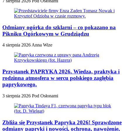
7 sierpnia 2026
Pod Osłonami
Odmiany ogórka do szklarni – co pokazano na
Pikniku Ogórkowym w Grudziądzu
4 sierpnia 2026
Anna Wize
Przystanek PAPRYKA 2026. Wiedza, praktyka i
rodzinna atmosfera w sercu polskiego zagłębia
paprykowego.
3 sierpnia 2026
Pod Osłonami
Zbliża się Przystanek Papryka 2026! Sprawdzone
odmiany papryki i nowości, ochrona, nawożenie,