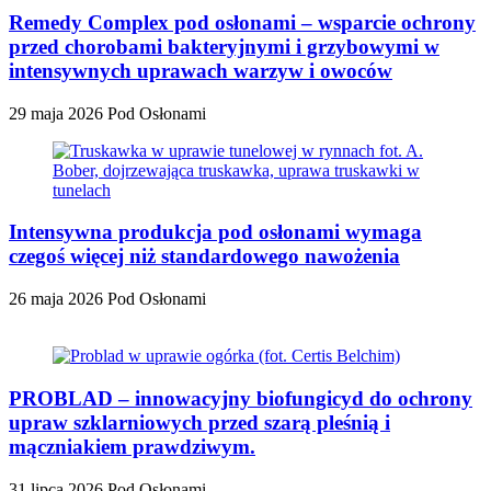
Remedy Complex pod osłonami – wsparcie ochrony
przed chorobami bakteryjnymi i grzybowymi w
intensywnych uprawach warzyw i owoców
29 maja 2026
Pod Osłonami
Intensywna produkcja pod osłonami wymaga
czegoś więcej niż standardowego nawożenia
26 maja 2026
Pod Osłonami
PROBLAD – innowacyjny biofungicyd do ochrony
upraw szklarniowych przed szarą pleśnią i
mączniakiem prawdziwym.
31 lipca 2026
Pod Osłonami