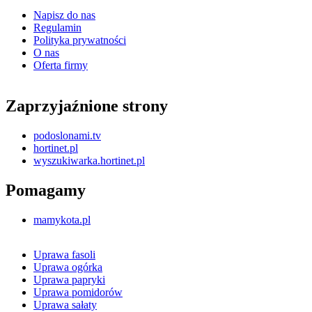
Napisz do nas
Regulamin
Polityka prywatności
O nas
Oferta firmy
Zaprzyjaźnione strony
podoslonami.tv
hortinet.pl
wyszukiwarka.hortinet.pl
Pomagamy
mamykota.pl
Uprawa fasoli
Uprawa ogórka
Uprawa papryki
Uprawa pomidorów
Uprawa sałaty