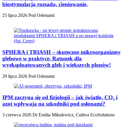
biostymulacja rozsada, cieniowanie.
25 lipca 2026
Pod Osłonami
SPHERA i TRIASH – skuteczne mikroorganizmy
glebowe w praktyce. Ratunek dla
wyeksploatowanych gleb i większych plonów!
29 lipca 2026
Pod Osłonami
IPM zaczyna się od fizjologii – jak światło, CO₂ i
azot wpływają na szkodniki pod osłonami?
3 czerwca 2026
Dr Emilia Mikulewicz, Cultiva EcoSolutions