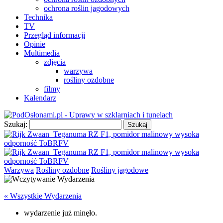
ochrona roślin jagodowych
Technika
TV
Przegląd informacji
Opinie
Multimedia
zdjęcia
warzywa
rośliny ozdobne
filmy
Kalendarz
Szukaj:
Warzywa
Rośliny ozdobne
Rośliny jagodowe
« Wszystkie Wydarzenia
wydarzenie już minęło.