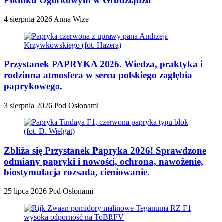
Pikniku Ogórkowym w Grudziądzu
4 sierpnia 2026
Anna Wize
Przystanek PAPRYKA 2026. Wiedza, praktyka i
rodzinna atmosfera w sercu polskiego zagłębia
paprykowego.
3 sierpnia 2026
Pod Osłonami
Zbliża się Przystanek Papryka 2026! Sprawdzone
odmiany papryki i nowości, ochrona, nawożenie,
biostymulacja rozsada, cieniowanie.
25 lipca 2026
Pod Osłonami