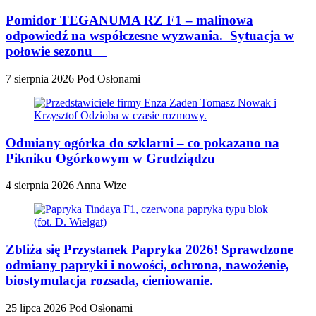
Pomidor TEGANUMA RZ F1 – malinowa
odpowiedź na współczesne wyzwania. Sytuacja w
połowie sezonu
7 sierpnia 2026
Pod Osłonami
Odmiany ogórka do szklarni – co pokazano na
Pikniku Ogórkowym w Grudziądzu
4 sierpnia 2026
Anna Wize
Zbliża się Przystanek Papryka 2026! Sprawdzone
odmiany papryki i nowości, ochrona, nawożenie,
biostymulacja rozsada, cieniowanie.
25 lipca 2026
Pod Osłonami