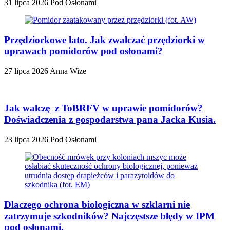
31 lipca 2026
Pod Osłonami
Przędziorkowe lato. Jak zwalczać przędziorki w
uprawach pomidorów pod osłonami?
27 lipca 2026
Anna Wize
Jak walczę z ToBRFV w uprawie pomidorów?
Doświadczenia z gospodarstwa pana Jacka Kusia.
23 lipca 2026
Pod Osłonami
Dlaczego ochrona biologiczna w szklarni nie
zatrzymuje szkodników? Najczęstsze błędy w IPM
pod osłonami.