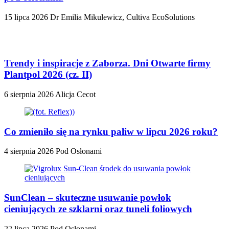
15 lipca 2026
Dr Emilia Mikulewicz, Cultiva EcoSolutions
Trendy i inspiracje z Zaborza. Dni Otwarte firmy
Plantpol 2026 (cz. II)
6 sierpnia 2026
Alicja Cecot
Co zmieniło się na rynku paliw w lipcu 2026 roku?
4 sierpnia 2026
Pod Osłonami
SunClean – skuteczne usuwanie powłok
cieniujących ze szklarni oraz tuneli foliowych
22 lipca 2026
Pod Osłonami