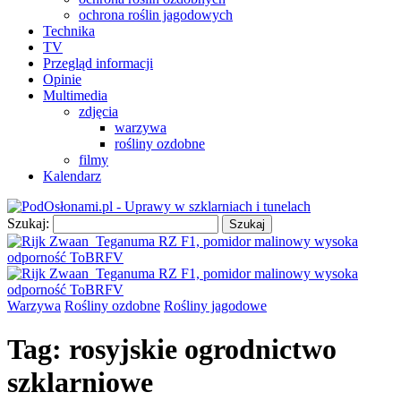
ochrona roślin jagodowych
Technika
TV
Przegląd informacji
Opinie
Multimedia
zdjęcia
warzywa
rośliny ozdobne
filmy
Kalendarz
Szukaj:
Warzywa
Rośliny ozdobne
Rośliny jagodowe
Tag:
rosyjskie ogrodnictwo
szklarniowe