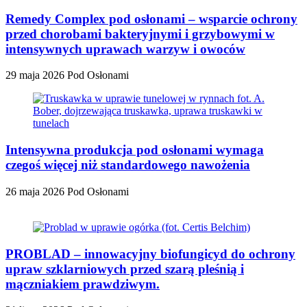
Remedy Complex pod osłonami – wsparcie ochrony
przed chorobami bakteryjnymi i grzybowymi w
intensywnych uprawach warzyw i owoców
29 maja 2026
Pod Osłonami
Intensywna produkcja pod osłonami wymaga
czegoś więcej niż standardowego nawożenia
26 maja 2026
Pod Osłonami
PROBLAD – innowacyjny biofungicyd do ochrony
upraw szklarniowych przed szarą pleśnią i
mączniakiem prawdziwym.