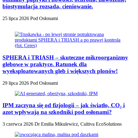
biostymulacja rozsada, cieniowanie.
25 lipca 2026
Pod Osłonami
SPHERA i TRIASH – skuteczne mikroorganizmy
glebowe w praktyce. Ratunek dla
wyeksploatowanych gleb i większych plonów!
29 lipca 2026
Pod Osłonami
IPM zaczyna się od fizjologii – jak światło, CO₂ i
azot wpływają na szkodniki pod osłonami?
3 czerwca 2026
Dr Emilia Mikulewicz, Cultiva EcoSolutions