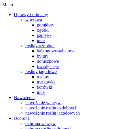
Menu
Uprawy i odmiany
warzywa
pomidory
ogórki
papryka
inne
rośliny ozdobne
balkonowo-rabatowe
byliny
doniczkowe
kwiaty cięte
rośliny jagodowe
maliny
truskawki
borówki
inne
Nawożenie
nawożenie warzyw
nawożenie roślin ozdobnych
nawożenie roślin jagodowych
Ochrona
ochrona warzyw
ochrona roślin ozdobnych