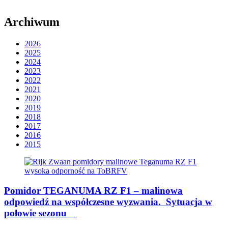
Archiwum
2026
2025
2024
2023
2022
2021
2020
2019
2018
2017
2016
2015
Pomidor TEGANUMA RZ F1 – malinowa
odpowiedź na współczesne wyzwania. Sytuacja w
połowie sezonu