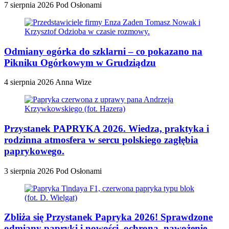
7 sierpnia 2026
Pod Osłonami
Odmiany ogórka do szklarni – co pokazano na
Pikniku Ogórkowym w Grudziądzu
4 sierpnia 2026
Anna Wize
Przystanek PAPRYKA 2026. Wiedza, praktyka i
rodzinna atmosfera w sercu polskiego zagłębia
paprykowego.
3 sierpnia 2026
Pod Osłonami
Zbliża się Przystanek Papryka 2026! Sprawdzone
odmiany papryki i nowości, ochrona, nawożenie,