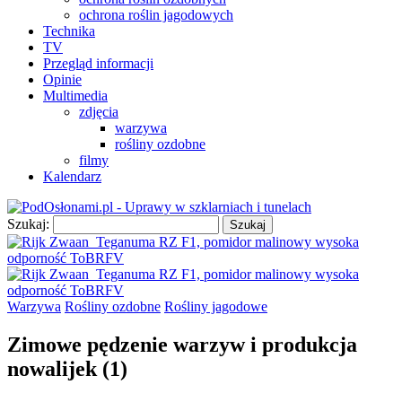
ochrona roślin jagodowych
Technika
TV
Przegląd informacji
Opinie
Multimedia
zdjęcia
warzywa
rośliny ozdobne
filmy
Kalendarz
Szukaj:
Warzywa
Rośliny ozdobne
Rośliny jagodowe
Zimowe pędzenie warzyw i produkcja
nowalijek (1)