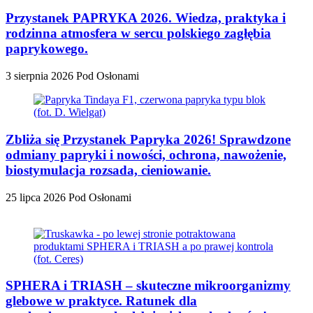
Przystanek PAPRYKA 2026. Wiedza, praktyka i
rodzinna atmosfera w sercu polskiego zagłębia
paprykowego.
3 sierpnia 2026
Pod Osłonami
Zbliża się Przystanek Papryka 2026! Sprawdzone
odmiany papryki i nowości, ochrona, nawożenie,
biostymulacja rozsada, cieniowanie.
25 lipca 2026
Pod Osłonami
SPHERA i TRIASH – skuteczne mikroorganizmy
glebowe w praktyce. Ratunek dla