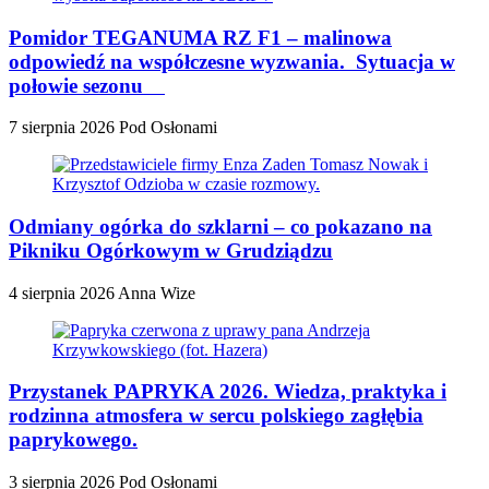
Pomidor TEGANUMA RZ F1 – malinowa
odpowiedź na współczesne wyzwania. Sytuacja w
połowie sezonu
7 sierpnia 2026
Pod Osłonami
Odmiany ogórka do szklarni – co pokazano na
Pikniku Ogórkowym w Grudziądzu
4 sierpnia 2026
Anna Wize
Przystanek PAPRYKA 2026. Wiedza, praktyka i
rodzinna atmosfera w sercu polskiego zagłębia
paprykowego.
3 sierpnia 2026
Pod Osłonami