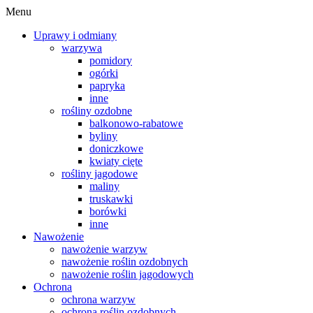
Menu
Uprawy i odmiany
warzywa
pomidory
ogórki
papryka
inne
rośliny ozdobne
balkonowo-rabatowe
byliny
doniczkowe
kwiaty cięte
rośliny jagodowe
maliny
truskawki
borówki
inne
Nawożenie
nawożenie warzyw
nawożenie roślin ozdobnych
nawożenie roślin jagodowych
Ochrona
ochrona warzyw
ochrona roślin ozdobnych