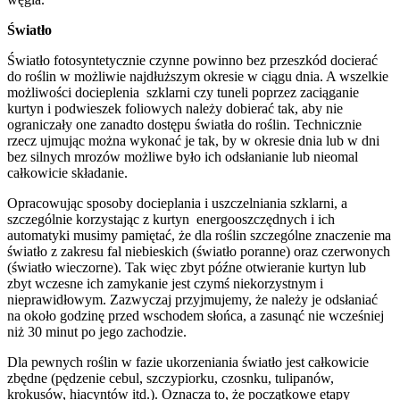
Światło
Światło fotosyntetycznie czynne powinno bez przeszkód docierać
do roślin w możliwie najdłuższym okresie w ciągu dnia. A wszelkie
możliwości docieplenia szklarni czy tuneli poprzez zaciąganie
kurtyn i podwieszek foliowych należy dobierać tak, aby nie
ograniczały one zanadto dostępu światła do roślin. Technicznie
rzecz ujmując można wykonać je tak, by w okresie dnia lub w dni
bez silnych mrozów możliwe było ich odsłanianie lub nieomal
całkowicie składanie.
Opracowując sposoby docieplania i uszczelniania szklarni, a
szczególnie korzystając z kurtyn energooszczędnych i ich
automatyki musimy pamiętać, że dla roślin szczególne znaczenie ma
światło z zakresu fal niebieskich (światło poranne) oraz czerwonych
(światło wieczorne). Tak więc zbyt późne otwieranie kurtyn lub
zbyt wczesne ich zamykanie jest czymś niekorzystnym i
nieprawidłowym. Zazwyczaj przyjmujemy, że należy je odsłaniać
na około godzinę przed wschodem słońca, a zasunąć nie wcześniej
niż 30 minut po jego zachodzie.
Dla pewnych roślin w fazie ukorzeniania światło jest całkowicie
zbędne (pędzenie cebul, szczypiorku, czosnku, tulipanów,
krokusów, hiacyntów itd.). Oznacza to, że początkowe etapy