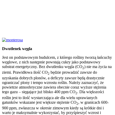
Dwutlenek węgla
Jest on podstawowym budulcem, z którego rośliny tworzą łańcuchy
węglowe, z nich następnie powstają cukry jako podstawowy
substrat energetyczny. Bez dwutlenku węgla (CO
) nie ma życia na
2
ziemi. Prawidłowa ilość CO
będzie prowadzić zawsze do
2
uzyskania dobrych plonów, a deficyty zawsze będą drastycznie
ograniczać plony i tempo wzrostu roślin. Należy zaznaczyć, że
powietrze atmosferyczne zawiera obecnie coraz wyższe stężenia
tego gazu – sięgające już blisko 400 ppm CO
. Dla większości
2
roślin jest to ilość wystarczająca ale dla wielu uprawianych
gatunków wskazane jest większe stężenie CO
, w granicach 600-
2
900 ppm, zwłaszcza w okresie zimowym kiedy są krótkie dni i
warto je maksymalnie wykorzystać, by przyśpieszyć wzrost i