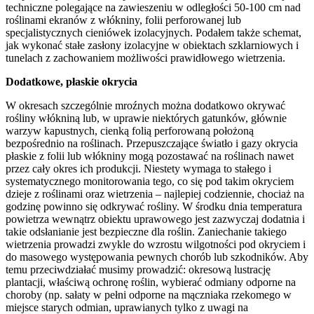
techniczne polegające na zawieszeniu w odległości 50-100 cm nad
roślinami ekranów z włókniny, folii perforowanej lub
specjalistycznych cieniówek izolacyjnych. Podałem także schemat,
jak wykonać stałe zasłony izolacyjne w obiektach szklarniowych i
tunelach z zachowaniem możliwości prawidłowego wietrzenia.
Dodatkowe, płaskie okrycia
W okresach szczególnie mroźnych można dodatkowo okrywać
rośliny włókniną lub, w uprawie niektórych gatunków, głównie
warzyw kapustnych, cienką folią perforowaną położoną
bezpośrednio na roślinach. Przepuszczające światło i gazy okrycia
płaskie z folii lub włókniny mogą pozostawać na roślinach nawet
przez cały okres ich produkcji. Niestety wymaga to stałego i
systematycznego monitorowania tego, co się pod takim okryciem
dzieje z roślinami oraz wietrzenia – najlepiej codziennie, chociaż na
godzinę powinno się odkrywać rośliny. W środku dnia temperatura
powietrza wewnątrz obiektu uprawowego jest zazwyczaj dodatnia i
takie odsłanianie jest bezpieczne dla roślin. Zaniechanie takiego
wietrzenia prowadzi zwykle do wzrostu wilgotności pod okryciem i
do masowego występowania pewnych chorób lub szkodników. Aby
temu przeciwdziałać musimy prowadzić: okresową lustrację
plantacji, właściwą ochronę roślin, wybierać odmiany odporne na
choroby (np. sałaty w pełni odporne na mączniaka rzekomego w
miejsce starych odmian, uprawianych tylko z uwagi na