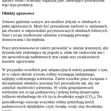
uprawy roślin i schematy organizacyjne, ułatwiające prowadzenie
tego typu produkcji.
Obiekty uprawowe
Zimowe pędzenie warzyw jest możliwe jedynie w obiektach w
pełni ogrzewanych. Może być prowadzone zarówno w szklarniach,
jak również w odpowiednio przystosowanych obiektach foliowych.
Stare i wciąż użytkowane szklarnie wymagają pewnego
dostosowania i docieplenia.
Prace przystosowawcze należy prowadzić w okresie jesiennym, aby
dynamicznie zmieniająca się pogoda w zimie nie zaskoczyła nas i
nie spowodowała nadmiernych strat ciepła oraz zwiększonych
kosztów ogrzewania.
W przypadku wszelkich prac adaptacyjnych należy pamiętać o tym,
że w całym okresie wzrostu rośliny wymagają umiejętnego,
najlepiej codziennego wietrzenia. Zatem wszelkie prace związane z
dociepleniem obiektów powinny być prowadzone tak, aby nie
zamykać możliwości wietrzenia. W wielu gospodarstwach
wietrzenie jest wciąż podstawową i jedyną formą dostarczania
roślinom niezbędnego do ich życia dwutlenku węgla (CO
). Do
2
prawidłowego rozwoju wszystkie rośliny potrzebują trzech
podstawowych składników czyli: światła, wody oraz dwutlenku
węgla.