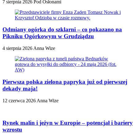
7 sierpnia 2026
Pod Osłonami
Odmiany ogórka do szklarni – co pokazano na
Pikniku Ogórkowym w Grudziądzu
4 sierpnia 2026
Anna Wize
Pierwsza polska zielona papryka już od pierwszej
dekady maja!
12 czerwca 2026
Anna Wize
Rynek malin i jeżyn w Europie – potencjał i bariery
wzrostu