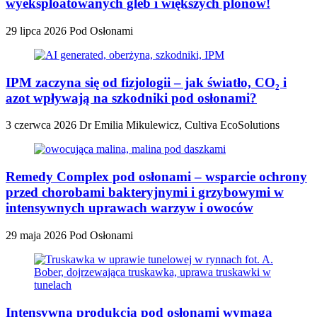
wyeksploatowanych gleb i większych plonów!
29 lipca 2026
Pod Osłonami
IPM zaczyna się od fizjologii – jak światło, CO₂ i
azot wpływają na szkodniki pod osłonami?
3 czerwca 2026
Dr Emilia Mikulewicz, Cultiva EcoSolutions
Remedy Complex pod osłonami – wsparcie ochrony
przed chorobami bakteryjnymi i grzybowymi w
intensywnych uprawach warzyw i owoców
29 maja 2026
Pod Osłonami
Intensywna produkcja pod osłonami wymaga