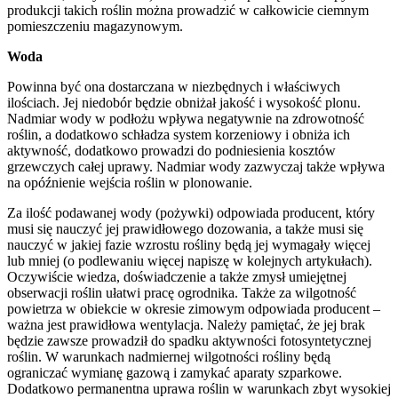
produkcji takich roślin można prowadzić w całkowicie ciemnym
pomieszczeniu magazynowym.
Woda
Powinna być ona dostarczana w niezbędnych i właściwych
ilościach. Jej niedobór będzie obniżał jakość i wysokość plonu.
Nadmiar wody w podłożu wpływa negatywnie na zdrowotność
roślin, a dodatkowo schładza system korzeniowy i obniża ich
aktywność, dodatkowo prowadzi do podniesienia kosztów
grzewczych całej uprawy. Nadmiar wody zazwyczaj także wpływa
na opóźnienie wejścia roślin w plonowanie.
Za ilość podawanej wody (pożywki) odpowiada producent, który
musi się nauczyć jej prawidłowego dozowania, a także musi się
nauczyć w jakiej fazie wzrostu rośliny będą jej wymagały więcej
lub mniej (o podlewaniu więcej napiszę w kolejnych artykułach).
Oczywiście wiedza, doświadczenie a także zmysł umiejętnej
obserwacji roślin ułatwi pracę ogrodnika. Także za wilgotność
powietrza w obiekcie w okresie zimowym odpowiada producent –
ważna jest prawidłowa wentylacja. Należy pamiętać, że jej brak
będzie zawsze prowadził do spadku aktywności fotosyntetycznej
roślin. W warunkach nadmiernej wilgotności rośliny będą
ograniczać wymianę gazową i zamykać aparaty szparkowe.
Dodatkowo permanentna uprawa roślin w warunkach zbyt wysokiej