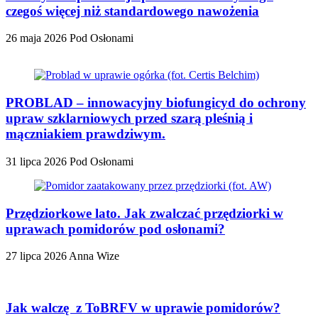
czegoś więcej niż standardowego nawożenia
26 maja 2026
Pod Osłonami
PROBLAD – innowacyjny biofungicyd do ochrony
upraw szklarniowych przed szarą pleśnią i
mączniakiem prawdziwym.
31 lipca 2026
Pod Osłonami
Przędziorkowe lato. Jak zwalczać przędziorki w
uprawach pomidorów pod osłonami?
27 lipca 2026
Anna Wize
Jak walczę z ToBRFV w uprawie pomidorów?