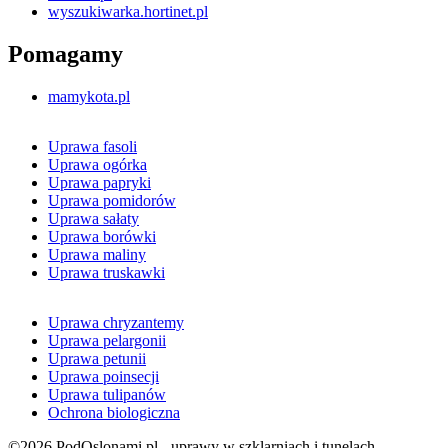
wyszukiwarka.hortinet.pl
Pomagamy
mamykota.pl
Uprawa fasoli
Uprawa ogórka
Uprawa papryki
Uprawa pomidorów
Uprawa sałaty
Uprawa borówki
Uprawa maliny
Uprawa truskawki
Uprawa chryzantemy
Uprawa pelargonii
Uprawa petunii
Uprawa poinsecji
Uprawa tulipanów
Ochrona biologiczna
©2026 PodOslonami.pl - uprawy w szklarniach i tunelach