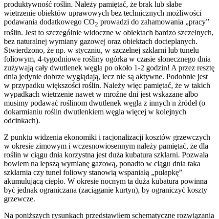
produktywność roślin. Należy pamiętać, że brak lub słabe
wietrzenie obiektów uprawowych bez technicznych możliwości
podawania dodatkowego CO
prowadzi do zahamowania „pracy”
2
roślin. Jest to szczególnie widoczne w obiektach bardzo szczelnych,
bez naturalnej wymiany gazowej oraz obiektach docieplanych.
Stwierdzono, że np. w styczniu, w szczelnej szklarni lub tunelu
foliowym, 4-tygodniowe rośliny ogórka w czasie słonecznego dnia
zużywają cały dwutlenek węgla po około 1-2 godzin! A przez resztę
dnia jedynie dobrze wyglądają, lecz nie są aktywne. Podobnie jest
w przypadku większości roślin. Należy więc pamiętać, że w takich
wypadkach wietrzenie nawet w mroźne dni jest wskazane albo
musimy podawać roślinom dwutlenek węgla z innych n źródeł (o
dokarmianiu roślin dwutlenkiem węgla więcej w kolejnych
odcinkach).
Z punktu widzenia ekonomiki i racjonalizacji kosztów grzewczych
w okresie zimowym i wczesnowiosennym należy pamiętać, że dla
roślin w ciągu dnia korzystna jest duża kubatura szklarni. Pozwala
bowiem na lepszą wymianę gazową, ponadto w ciągu dnia taka
szklarnia czy tunel foliowy stanowią wspaniałą „pułapkę”
akumulującą ciepło. W okresie nocnym ta duża kubatura powinna
być jednak ograniczana (zaciąganie kurtyn), by ograniczyć koszty
grzewcze.
Na poniższych rysunkach przedstawiłem schematyczne rozwiązania