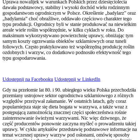
Uprawa nowalijek w warunkach Polskich przez dziesięciolecia
dawała podstawowy, stabilny i wysoki dochód wielu rodzinnym
gospodarstwom ogrodniczym w Polsce. Określenie „badylarz” oraz
„badylarnia” choć obraźliwe, oddawało częściowo charakter tego
typu produkcji. Ogrodnicy byli w stanie produkować na niewielkim
areale wiele roślin współrzędnie, w kilku cyklach w roku. Do
maksimum wykorzystywano powierzchnię uprawy, obniżając tym
samym koszty ogrzewania obiektów szklarniowych oraz tuneli
foliowych. Często praktykowano też współrzędną produkcję roślin
ozdobnych i warzyw, co dodatkowo podnosiło efektywność tego
typu gospodarowania.
Udostępnij na Facebooku
Udostępnij w LinkedIn
Gdy na przełomie lat 80. i 90. ubiegłego wieku Polska przechodziła
przemiany ustrojowe sektor ogrodnictwa szklarniowego z różnych
względów przeżywał załamanie. W ostatnich latach, gdy coraz
popularniejsza staje się dieta bogata w warzywa, a także wraz z
postępującą zamożnością znacznej części społeczeństwa rośnie
zainteresowanie świeżymi warzywami. Nic więc dziwnego, że
część producentów ponownie zaczyna myśleć o prowadzeniu takiej
uprawy. W cyklu artykułów przedstawię podstawowe informacje na
temat wczesnej uprawy warzyw pod osłonami, omówię sposoby