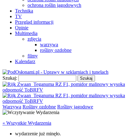
ochrona roślin jagodowych
Technika
TV
Przegląd informacji
Opinie
Multimedia
zdjęcia
warzywa
rośliny ozdobne
filmy
Kalendarz
Szukaj:
Warzywa
Rośliny ozdobne
Rośliny jagodowe
« Wszystkie Wydarzenia
wydarzenie już minęło.