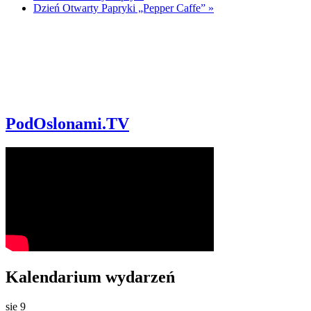
Dzień Otwarty Papryki „Pepper Caffe”
»
PodOslonami.TV
Kalendarium wydarzeń
sie
9