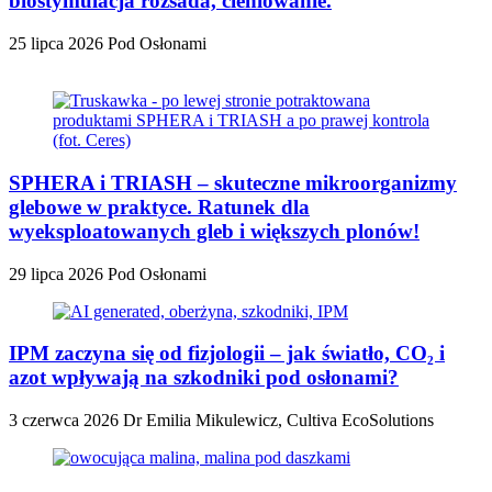
biostymulacja rozsada, cieniowanie.
25 lipca 2026
Pod Osłonami
SPHERA i TRIASH – skuteczne mikroorganizmy
glebowe w praktyce. Ratunek dla
wyeksploatowanych gleb i większych plonów!
29 lipca 2026
Pod Osłonami
IPM zaczyna się od fizjologii – jak światło, CO₂ i
azot wpływają na szkodniki pod osłonami?
3 czerwca 2026
Dr Emilia Mikulewicz, Cultiva EcoSolutions