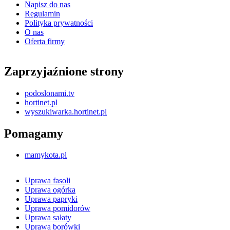
Napisz do nas
Regulamin
Polityka prywatności
O nas
Oferta firmy
Zaprzyjaźnione strony
podoslonami.tv
hortinet.pl
wyszukiwarka.hortinet.pl
Pomagamy
mamykota.pl
Uprawa fasoli
Uprawa ogórka
Uprawa papryki
Uprawa pomidorów
Uprawa sałaty
Uprawa borówki