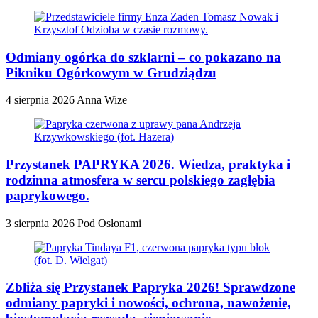
Odmiany ogórka do szklarni – co pokazano na
Pikniku Ogórkowym w Grudziądzu
4 sierpnia 2026
Anna Wize
Przystanek PAPRYKA 2026. Wiedza, praktyka i
rodzinna atmosfera w sercu polskiego zagłębia
paprykowego.
3 sierpnia 2026
Pod Osłonami
Zbliża się Przystanek Papryka 2026! Sprawdzone
odmiany papryki i nowości, ochrona, nawożenie,