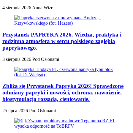
4 sierpnia 2026
Anna Wize
Przystanek PAPRYKA 2026. Wiedza, praktyka i
rodzinna atmosfera w sercu polskiego zagłębia
paprykowego.
3 sierpnia 2026
Pod Osłonami
Zbliża się Przystanek Papryka 2026! Sprawdzone
odmiany papryki i nowości, ochrona, nawożenie,
biostymulacja rozsada, cieniowanie.
25 lipca 2026
Pod Osłonami