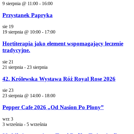
9 sierpnia @ 11:00
-
16:00
Przystanek Papryka
sie
19
19 sierpnia @ 10:00
-
17:00
Hortiterapia jako element wspomagający leczenie
tradycyjne.
sie
21
21 sierpnia
-
23 sierpnia
42. Królewska Wystawa Róż Royal Rose 2026
sie
23
23 sierpnia @ 14:00
-
18:00
Pepper Cafe 2026 „Od Nasion Po Plony”
wrz
3
3 września
-
5 września