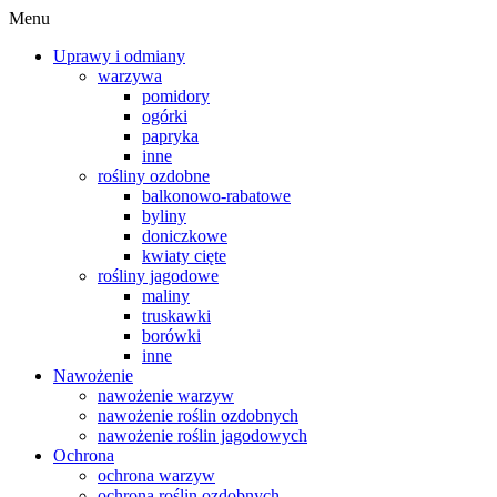
Menu
Uprawy i odmiany
warzywa
pomidory
ogórki
papryka
inne
rośliny ozdobne
balkonowo-rabatowe
byliny
doniczkowe
kwiaty cięte
rośliny jagodowe
maliny
truskawki
borówki
inne
Nawożenie
nawożenie warzyw
nawożenie roślin ozdobnych
nawożenie roślin jagodowych
Ochrona
ochrona warzyw
ochrona roślin ozdobnych