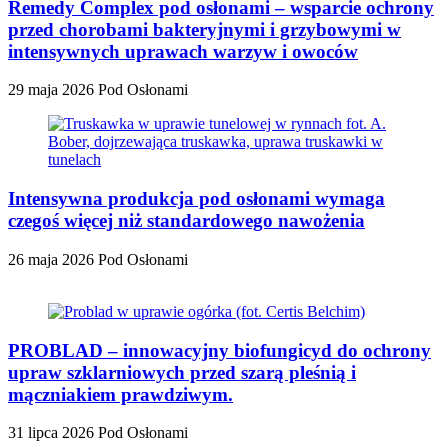
Remedy Complex pod osłonami – wsparcie ochrony
przed chorobami bakteryjnymi i grzybowymi w
intensywnych uprawach warzyw i owoców
29 maja 2026
Pod Osłonami
Intensywna produkcja pod osłonami wymaga
czegoś więcej niż standardowego nawożenia
26 maja 2026
Pod Osłonami
PROBLAD – innowacyjny biofungicyd do ochrony
upraw szklarniowych przed szarą pleśnią i
mączniakiem prawdziwym.
31 lipca 2026
Pod Osłonami