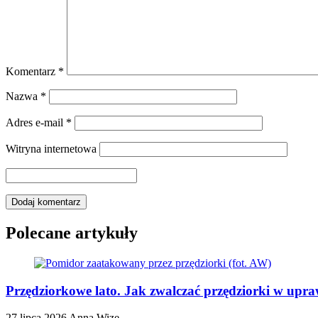
Komentarz
*
Nazwa
*
Adres e-mail
*
Witryna internetowa
Polecane artykuły
Przędziorkowe lato. Jak zwalczać przędziorki w up
27 lipca 2026
Anna Wize