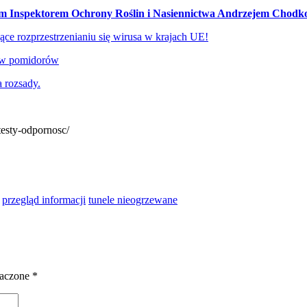
ym Inspektorem Ochrony Roślin i Nasiennictwa Andrzejem Chod
ce rozprzestrzenianiu się wirusa w krajach UE!
raw pomidorów
 rozsady.
testy-odpornosc/
przegląd informacji
tunele nieogrzewane
naczone
*