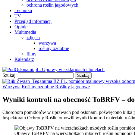
ochrona roślin jagodowych
Technika
TV
Przegląd informacji
Opinie
Multimedia
zdjęcia
warzywa
rośliny ozdobne
filmy
Kalendarz
Szukaj:
Warzywa
Rośliny ozdobne
Rośliny jagodowe
Wyniki kontroli na obecność ToBRFV – don
Chorobom pomidorów w uprawach pod osłonami poświęcono kilka po
Inspektoratu Ochrony Roślin omówili wyniki kontroli materiału rośl
Objawy ToBRFV na wierzchołkach młodych roślin pomidora 