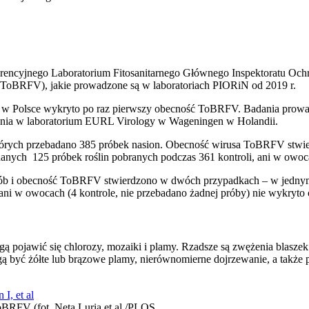
cyjnego Laboratorium Fitosanitarnego Głównego Inspektoratu Ochro
(ToBRFV), jakie prowadzone są w laboratoriach PIORiN od 2019 r.
ch w Polsce wykryto po raz pierwszy obecność ToBRFV. Badania pro
ania w laboratorium EURL Virology w Wageningen w Holandii.
ych przebadano 385 próbek nasion. Obecność wirusa ToBRFV stwierdzo
danych 125 próbek roślin pobranych podczas 361 kontroli, ani w owoca
rób i obecność ToBRFV stwierdzono w dwóch przypadkach – w jednym 
 ani w owocach (4 kontrole, nie przebadano żadnej próby) nie wykryto 
pojawić się chlorozy, mozaiki i plamy. Rzadsze są zwężenia blaszek 
ą być żółte lub brązowe plamy, nierównomierne dojrzewanie, a także
BRFV (fot. Neta Luria et al./PLOS,