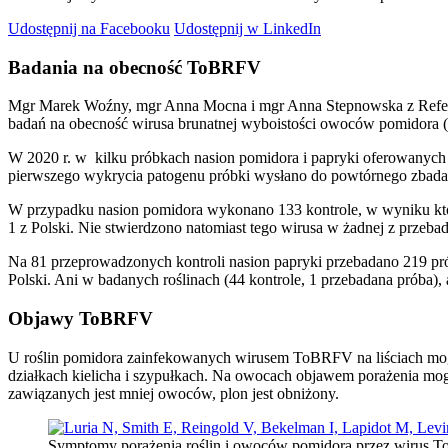
Udostępnij na Facebooku
Udostępnij w LinkedIn
Badania na obecność ToBRFV
Mgr Marek Woźny, mgr Anna Mocna i mgr Anna Stepnowska z Referen
badań na obecność wirusa brunatnej wyboistości owoców pomidora 
W 2020 r. w kilku próbkach nasion pomidora i papryki oferowany
pierwszego wykrycia patogenu próbki wysłano do powtórnego zbad
W przypadku nasion pomidora wykonano 133 kontrole, w wyniku któr
1 z Polski. Nie stwierdzono natomiast tego wirusa w żadnej z przeba
Na 81 przeprowadzonych kontroli nasion papryki przebadano 219 p
Polski. Ani w badanych roślinach (44 kontrole, 1 przebadana próba),
Objawy ToBRFV
U roślin pomidora zainfekowanych wirusem ToBRFV na liściach mogą 
działkach kielicha i szypułkach. Na owocach objawem porażenia mog
zawiązanych jest mniej owoców, plon jest obniżony.
Symptomy porażenia roślin i owoców pomidora przez wirus To