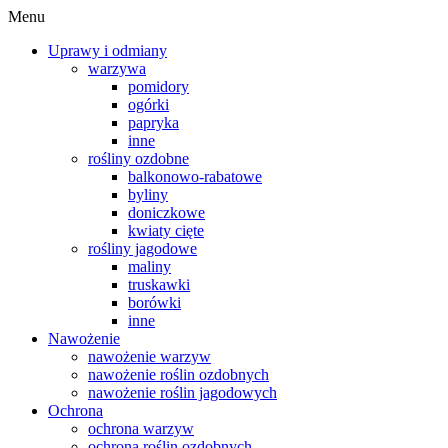
Menu
Uprawy i odmiany
warzywa
pomidory
ogórki
papryka
inne
rośliny ozdobne
balkonowo-rabatowe
byliny
doniczkowe
kwiaty cięte
rośliny jagodowe
maliny
truskawki
borówki
inne
Nawożenie
nawożenie warzyw
nawożenie roślin ozdobnych
nawożenie roślin jagodowych
Ochrona
ochrona warzyw
ochrona roślin ozdobnych