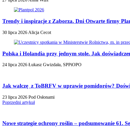
Trendy i inspiracje z Zaborza. Dni Otwarte firmy Plan
30 lipca 2026
Alicja Cecot
Polska i Holandia przy jednym stole. Jak doświadc
24 lipca 2026
Łukasz Gwizdała, SPPiOPO
Jak walczę z ToBRFV w uprawie pomidorów? Doświa
23 lipca 2026
Pod Osłonami
Poprzedni artykuł
Nowe strategie ochrony roślin – podsumowanie 61. 