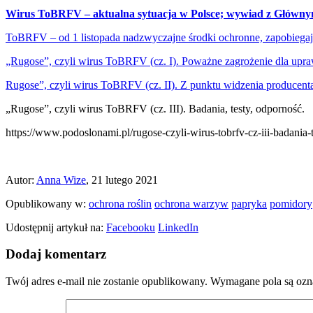
Wirus ToBRFV – aktualna sytuacja w Polsce; wywiad z Główn
ToBRFV – od 1 listopada nadzwyczajne środki ochronne, zapobiegają
„Rugose”, czyli wirus ToBRFV (cz. I). Poważne zagrożenie dla up
Rugose”, czyli wirus ToBRFV (cz. II). Z punktu widzenia producenta
„Rugose”, czyli wirus ToBRFV (cz. III). Badania, testy, odporność.
https://www.podoslonami.pl/rugose-czyli-wirus-tobrfv-cz-iii-badania-
Autor:
Anna Wize
, 21 lutego 2021
Opublikowany w:
ochrona roślin
ochrona warzyw
papryka
pomidory
Udostępnij artykuł na:
Facebooku
LinkedIn
Dodaj komentarz
Twój adres e-mail nie zostanie opublikowany.
Wymagane pola są oz