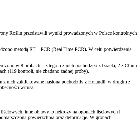
ny Roślin przedstawili wyniki prowadzonych w Polsce kontrolnych
wadzono metodą RT – PCR (Real Time PCR). W celu potwierdzenia
no w 8 próbach – z tego 5 z nich pochodziło z Izraela, 2 z Chin i
ch (119 kontroli, nie zbadano żadnej próby).
z nich zainfekowane nasiona pochodziły z Holandii, w drugim z
obecności wirusa.
liściowych, inne objawy to nekrozy na ogonach liściowych i
 pomarszczona powierzchnia oraz deformacje. W gronach