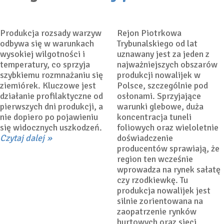
11 marca 2026
Dorota
5 marca 2026
Dorota
Łabanowska-Bury
Łabanowska-Bury
Produkcja rozsady warzyw
Rejon Piotrkowa
odbywa się w warunkach
Trybunalskiego od lat
wysokiej wilgotności i
uznawany jest za jeden z
temperatury, co sprzyja
najważniejszych obszarów
szybkiemu rozmnażaniu się
produkcji nowalijek w
ziemiórek. Kluczowe jest
Polsce, szczególnie pod
działanie profilaktyczne od
osłonami. Sprzyjające
pierwszych dni produkcji, a
warunki glebowe, duża
nie dopiero po pojawieniu
koncentracja tuneli
się widocznych uszkodzeń.
foliowych oraz wieloletnie
Czytaj dalej
doświadczenie
producentów sprawiają, że
region ten wcześnie
wprowadza na rynek sałatę
czy rzodkiewkę. Tu
produkcja nowalijek jest
silnie zorientowana na
zaopatrzenie rynków
hurtowych oraz sieci