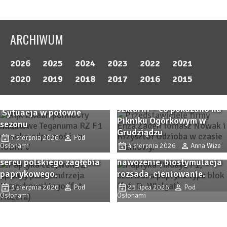
ARCHIWUM
2026
2025
2024
2023
2022
2021
Pomidor TEGANUMA RZ F1
2020
2019
2018
2017
2016
2015
– malinowa odpowiedź na
Odmiany ogórka do
współczesne wyzwania.
szklarni – co pokazano na
Sytuacja w połowie
Zbliża się Przystanek
Pikniku Ogórkowym w
sezonu
Przystanek PAPRYKA 2026.
Papryka 2026! Sprawdzone
Grudziądzu
Wiedza, praktyka i
7 sierpnia 2026
Pod
odmiany papryki i
Osłonami
4 sierpnia 2026
Anna Wize
rodzinna atmosfera w
nowości, ochrona,
sercu polskiego zagłębia
nawożenie, biostymulacja
paprykowego.
rozsada, cieniowanie.
3 sierpnia 2026
Pod
25 lipca 2026
Pod
Osłonami
Osłonami
SPHERA i TRIASH –
skuteczne mikroorganizmy
glebowe w praktyce.
IPM zaczyna się od