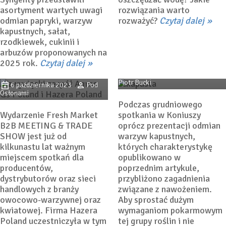
asortyment wartych uwagi
rozwiązania warto
odmian papryki, warzyw
rozważyć?
Czytaj dalej
Główną nagrodę
kapustnych, sałat,
tegorocznych targów
rzodkiewek, cukinii i
Fresh Market otrzymała
Nawożenie kapusty
arbuzów proponowanych na
kapusta płaska Callaway z
dostosowane do potrzeb
2025 rok.
Czytaj dalej
firmy Hazera
9 stycznia 2023
dr inż.
Piotr Bucki
6 października 2023
Pod
Osłonami
Podczas grudniowego
Wydarzenie Fresh Market
spotkania w Koniuszy
B2B MEETING & TRADE
oprócz prezentacji odmian
SHOW jest już od
warzyw kapustnych,
kilkunastu lat ważnym
których charakterystykę
miejscem spotkań dla
opublikowano w
producentów,
poprzednim artykule,
dystrybutorów oraz sieci
przybliżono zagadnienia
handlowych z branży
związane z nawożeniem.
owocowo-warzywnej oraz
Aby sprostać dużym
kwiatowej. Firma Hazera
wymaganiom pokarmowym
Poland uczestniczyła w tym
tej grupy roślin i nie