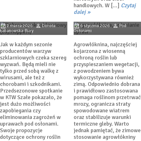
Czy jest szansa na
Jak i kiedy prawidłowo
handlowych. W [...]
Czytaj
alternatywną ochronę
używać agrowłókniny
dalej
warzyw szklarniowych?
zimą?
2 marca 2026
Dorota
6 stycznia 2026
Pod
Łabanowska-Bury
Osłonami
Jak w każdym sezonie
Agrowłóknina, najczęściej
producentów warzyw
kojarzona z wiosenną
szklarniowych czeka szereg
ochroną roślin lub
wyzwań. Będą mieli nie
przyspieszaniem wegetacji,
tylko przed sobą walkę z
z powodzeniem bywa
wirusami, ale też z
wykorzystywana również
chorobami i szkodnikami.
zimą. Odpowiednio dobrana
Przedsezonowe spotkanie
i prawidłowo zastosowana
w KTW Szałe pokazało, że
pomaga roślinom przetrwać
jest dużo możliwości
mrozy, ogranicza straty
zapobiegania czy
spowodowane wiatrem
eliminowania zagrożeń w
oraz stabilizuje warunki
uprawach pod osłonami.
termiczne gleby. Warto
Swoje propozycje
jednak pamiętać, że zimowe
dotyczące ochrony roślin
stosowanie agrowłókniny