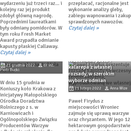
wydarzeniu już trzeci raz… i
przepłacać, racjonalne jest
kolejny raz jej produkt
wykonanie analizy gleby,
zdobył główną nagrodę.
zabiegu wapnowania i zakup
Poprzednimi laureatkami
sprawdzonych nawozów.
były odmiany pomidorów. W
Czytaj dalej
Przed nowym sezonem –
tym roku Fresh Market
odmiany warzyw
Award przypadła odmianie
kapustnych do uprawy pod
kapusty płaskiej Callaway.
osłonami (propozycje
Czytaj dalej
firmy Bejo Zaden)
Wczesna kapusta i
21 grudnia 2022
dr inż.
kalarepa z własnej
Piotr Bucki
rozsady, w szerokim
wyborze odmian
W dniu 15 grudnia w
Koniuszy koło Krakowa z
21 lutego 2022
Anna Wize
inicjatywy Małopolskiego
Ośrodka Doradztwa
Paweł Firydus z
Rolniczego z s. w
miejscowości Wroniec
Karniowicach i
zajmuje się uprawą warzyw
Ogólnopolskiego Związku
oraz chryzantem. W jego 12
Producentów Warzyw
hektarowym gospodarstwie