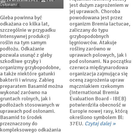
jest dużym zagrożeniem w
Osłonami
jej uprawach. Choroba
Gleba powinna być
powodowana jest przez
odkażana co kilka lat,
organizm Bremia lactucae,
szczególnie w przypadku
zaliczany do typu
intensywnej produkcji
grzybopodobnych
roślin na tym samym
lęgniowców. Atakuje
podłożu. Odkażanie
rośliny zarówno w
pozwala usunąć z gleby
uprawach polowych, jak i
szkodliwe grzyby i
pod osłonami. Na początku
organizmy grzybopodobne,
czerwca międzynarodowa
a także niektóre gatunki
organizacja zajmująca się
bakterii i wirusy. Zabieg
oceną zagrożenia upraw
preparatem Basamid można
mączniakiem rzekomym
wykonać zarówno na
(International Bremia
gruntach rolnych, jak i
Evaluation Board - IBEB)
podłożach stosowanych w
potwierdziła obecność w
uprawach pod osłonami.
Europie nowej rasy, którą
Basamid to środek
określono symbolem Bl:
przeznaczony do
37EU.
Czytaj dalej
kompleksowego odkażania