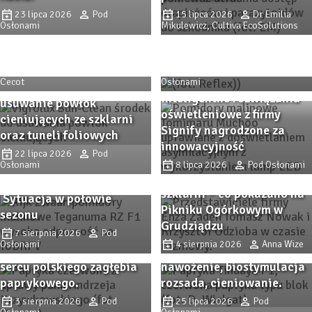
23 lipca 2026
Pod
15 lipca 2026
Dr Emilia
Trendy i inspiracje z
Osłonami
Mikulewicz, Cultiva EcoSolutions
Zaborza. Dni Otwarte firmy
Co zmieniło się na rynku
Plantpol 2026 (cz. II)
paliw w lipcu 2026 roku?
6 sierpnia 2026
Alicja
4 sierpnia 2026
Pod
Cecot
Osłonami
SunClean – skuteczne
Inteligentne rozwiązania
usuwanie powłok
oświetleniowe z firmy
cieniujących ze szklarni
Signify nagrodzone za
oraz tuneli foliowych
innowacyjność
Pomidor TEGANUMA RZ F1
22 lipca 2026
Pod
Osłonami
– malinowa odpowiedź na
8 lipca 2026
Pod Osłonami
Odmiany ogórka do
współczesne wyzwania.
szklarni – co pokazano na
Sytuacja w połowie
Zbliża się Przystanek
Pikniku Ogórkowym w
sezonu
Przystanek PAPRYKA 2026.
Papryka 2026! Sprawdzone
Grudziądzu
Wiedza, praktyka i
7 sierpnia 2026
Pod
odmiany papryki i
Osłonami
4 sierpnia 2026
Anna Wize
rodzinna atmosfera w
nowości, ochrona,
sercu polskiego zagłębia
nawożenie, biostymulacja
paprykowego.
rozsada, cieniowanie.
Pomidor TEGANUMA RZ F1
3 sierpnia 2026
Pod
25 lipca 2026
Pod