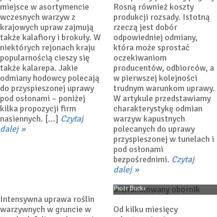
miejsce w asortymencie
Rosną również koszty
wczesnych warzyw z
produkcji rozsady. Istotną
krajowych upraw zajmują
rzeczą jest dobór
także kalafiory i brokuły. W
odpowiedniej odmiany,
niektórych rejonach kraju
która może sprostać
popularnością cieszy się
oczekiwaniom
także kalarepa. Jakie
producentów, odbiorców, a
odmiany hodowcy polecają
w pierwszej kolejności
do przyspieszonej uprawy
trudnym warunkom uprawy.
pod osłonami – poniżej
W artykule przedstawiamy
kilka propozycji firm
charakterystykę odmian
Wysokie ceny nawozów
nasiennych. [...]
Czytaj
warzyw kapustnych
mineralnych – na co
dalej
polecanych do uprawy
zwrócić uwagę
przyspieszonej w tunelach i
opracowując program
pod osłonami
nawożenia dla upraw
Dezynfekcja gleby
bezpośrednimi.
Czytaj
tunelowych
dalej
9 grudnia 2021
Dr Piotr
Bucki
19 listopada 2021
Dr inż.
Piotr Bucki
Intensywna uprawa roślin
warzywnych w gruncie w
Od kilku miesięcy