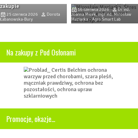
termiczny i radiacyjny?
zakupie
16 czerwca 2026
Dr inż.
25 czerwca 2026
Dorota
Joanna Micek, mgr inż. Mirosław
Łabanowska-Bury
Maziarka – Agro Smart Lab
Na zakupy z Pod Osłonami
Promocje, okazje...