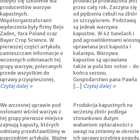
odbyło się szkolenie dla
produkcja prowadzona jest
producentów warzyw
przez cały rok. Zaczyna się
kapustnych.
od pędzenia cebuli na zbiór
Współorganizatorami
ze szczypiorem. Podstawą
wydarzenia były firmy Bejo
są jednak warzywa
Zaden, Yara Poland oraz
kapustne. W 42 tunelach i
Bayer Crop Science. W
pod agrowłókninami wiosną
pierwszej części artykułu
uprawiana jest kapusta i
Warzywa kapustne do
zamieszczam informacje o
kalarepa. Warzywa
uprawy w tunelach i pod
Na wczesny zbiór –
wczesnych odmianach tej
kapustne są uprawiane
włókniną – odmiany
odmiany kapusty do
grupy warzyw, polecanych
także w polu bez osłon – do
kalafiora, brokułu i
uprawy w tunelach i pod
przede wszystkim do
końca sezonu.
kalarepy
włókninami
uprawy przyspieszonej.
Gospodarstwo pana Pawła
Czytaj dalej
[...]
Czytaj dalej
9 lutego 2022
Dr Piotr
29 stycznia 2022
Dr Piotr
Bucki
Bucki
We wczesnej uprawie pod
Produkcja kapustnych na
osłonami wśród warzyw z
wczesny zbiór podlega
tej grupy pierwsze miejsce
stosunkowo dużym
zajmują kapusty, których
wahaniom opłacalności z
odmiany przedstawiliśmy w
uwagi na zmienny w okresie
poprzednim artykule. Ważne
ich uprawy przebieg pogody.