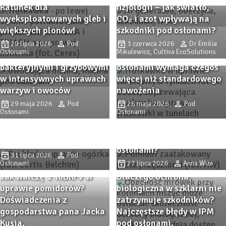
Ratunek dla
fizjologii – jak światło,
wyeksploatowanych gleb i
CO₂ i azot wpływają na
większych plonów!
szkodniki pod osłonami?
Remedy Complex pod
osłonami – wsparcie
29 lipca 2026
Pod
3 czerwca 2026
Dr Emilia
Osłonami
Mikulewicz, Cultiva EcoSolutions
ochrony przed chorobami
Intensywna produkcja pod
bakteryjnymi i grzybowymi
osłonami wymaga czegoś
w intensywnych uprawach
więcej niż standardowego
warzyw i owoców
nawożenia
PROBLAD – innowacyjny
29 maja 2026
Pod
26 maja 2026
Pod
biofungicyd do ochrony
Osłonami
Osłonami
Przędziorkowe lato. Jak
upraw szklarniowych przed
zwalczać przędziorki w
szarą pleśnią i
uprawach pomidorów pod
mączniakiem prawdziwym.
osłonami?
31 lipca 2026
Pod
Osłonami
27 lipca 2026
Anna Wize
Jak walczę z ToBRFV w
Dlaczego ochrona
uprawie pomidorów?
biologiczna w szklarni nie
Doświadczenia z
zatrzymuje szkodników?
gospodarstwa pana Jacka
Najczęstsze błędy w IPM
Kusia.
pod osłonami.