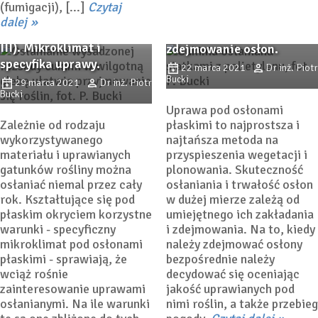
(fumigacji), [...]
Czytaj
Osłony bezpośrednie (cz.
dalej
Osłony bezpośrednie (Cz.
II). Zakładanie i
III). Mikroklimat i
zdejmowanie osłon.
specyfika uprawy.
22 marca 2021
Dr inż. Piotr
Bucki
29 marca 2021
Dr inż. Piotr
Bucki
Uprawa pod osłonami
Zależnie od rodzaju
płaskimi to najprostsza i
wykorzystywanego
najtańsza metoda na
materiału i uprawianych
przyspieszenia wegetacji i
gatunków rośliny można
plonowania. Skuteczność
osłaniać niemal przez cały
osłaniania i trwałość osłon
rok. Kształtujące się pod
w dużej mierze zależą od
płaskim okryciem korzystne
umiejętnego ich zakładania
warunki - specyficzny
i zdejmowania. Na to, kiedy
mikroklimat pod osłonami
należy zdejmować osłony
płaskimi - sprawiają, że
bezpośrednie należy
wciąż rośnie
decydować się oceniając
zainteresowanie uprawami
jakość uprawianych pod
osłanianymi. Na ile warunki
nimi roślin, a także przebieg