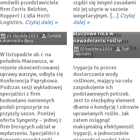
omówili przedstawiciele
rządzi się innymi zasadami
firm Certis Belchim,
niż jej użycie w sezonie
Warzywa do tuneli z oferty
Koppert i Lidia Horti
wegetacyjnym. [...]
Czytaj
firmy Syngenta –
Logistics.
Czytaj dalej
dalej
Taśmy i linie kroplujące –
przedplon i plon główny
kluczowa rola w
24 stycznia 2025
Dorota
nawadnianiu roślin
Łabanowska-Bury
10 kwietnia 2024
Pod
W listopadzie ub.r. na
Osłonami
południu Mazowsza, w
rejonie skoncentrowanej
Irygacja to proces
uprawy warzyw, odbyła się
dostarczania wody
Konferencja Paprykowa.
roślinom, mający na celu
Podczas sesji wykładowej
zaspokojenie ich
specjaliści z firm
podstawowych potrzeb.
hodowlano-nasiennych
Jest to niezbędny element
podali propozycje na
dbania o kondycję i zdrowie
przyszły sezon. Poniżej
uprawianych roślin. Jak
oferta Syngenty – jednej z
zatem osiągnąć
firm biorących udział w
maksymalną efektywność
wydarzeniu. Specjaliści z
irygacji, a jednocześnie
Syngenty przedstawili
oszczędzać wodę? Jakie