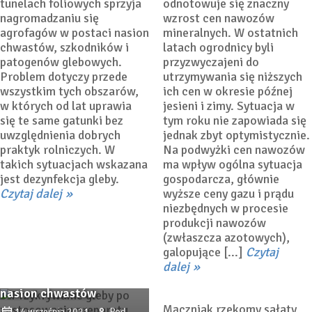
tunelach foliowych sprzyja
odnotowuje się znaczny
nagromadzaniu się
wzrost cen nawozów
agrofagów w postaci nasion
mineralnych. W ostatnich
chwastów, szkodników i
latach ogrodnicy byli
patogenów glebowych.
przyzwyczajeni do
Problem dotyczy przede
utrzymywania się niższych
wszystkim tych obszarów,
ich cen w okresie późnej
w których od lat uprawia
jesieni i zimy. Sytuacja w
się te same gatunki bez
tym roku nie zapowiada się
uwzględnienia dobrych
jednak zbyt optymistycznie.
praktyk rolniczych. W
Na podwyżki cen nawozów
takich sytuacjach wskazana
ma wpływ ogólna sytuacja
jest dezynfekcja gleby.
gospodarcza, głównie
Czytaj dalej
wyższe ceny gazu i prądu
niezbędnych w procesie
Mączniak rzekomy sałaty –
produkcji nawozów
w Europie określono 37.
(zwłaszcza azotowych),
rasę (Bl: 37EU)
galopujące [...]
Czytaj
Gleba wolna od
dalej
13 czerwca 2021
Pod
patogenów, szkodników i
Osłonami
nasion chwastów
Mączniak rzekomy sałaty
14 września 2021
Pod