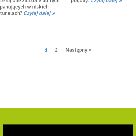
te są one zbliżone do tych
pogody.
Czytaj dalej
panujących w niskich
tunelach?
Czytaj dalej
Stronicowanie
1
2
Następny
wpisów